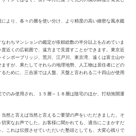
デザインではなく、長い年月に渡って先人の風水師達が発見し
境により、各々の層を使い分け、より精度の高い緻密な風水鑑
すなわちマンションの鑑定が依頼総数の半分以上を占めていま
０度近くの広範囲で、遠方まで見渡すことができます。東京近
レインボーブリッジ、荒川、江戸川、東京湾、遠くは富士山や
せますが、果たしてそれらの地理地勢、人工物は居住者にどの
するために、三合派では人盤、天盤と言われる二十四山が使用
宅でのみ使用され、１５層～１８層は陰宅のほか、打劫煞開運
、当然と言えば当然と言えるご要望の声をいただきました。そ
う切実なお声でした。お客様に聞かれても、適当にごまかすだ
う。これは伝授させていただいた塾頭としても、大変心残りで