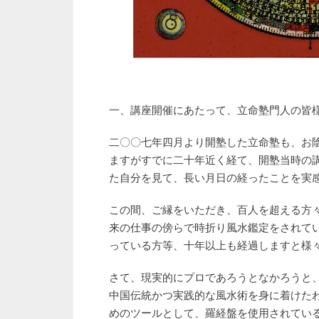
一、講座開催にあたって、立命塾門人の皆
二〇〇七年四月より開塾した立命塾も、お
ますがすでに二十年近く経て、開塾当時の
た自分を見て、長い月日の経ったことを実感
この間、ご縁をいただき、百人を超える方
来の仕事の傍らで時折り風水鑑定をされて
っている方等、十年以上も経過しますと様
さて、現実的
にプロであろうとなかろうと
中国伝統かつ実践的な風水術を身に着けた
めのツールとして、羅経盤を使用されてい