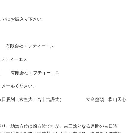
までにお振込み下さい。
121 有限会社エフティーエス
エフティーエス
20 有限会社エフティーエス
、メールください。
月9日辰刻（玄空大卦合十吉課式） 立命塾頭 楳山天心
通り、劫煞方位は凶方位ですが、吉三煞となる月間の吉日時