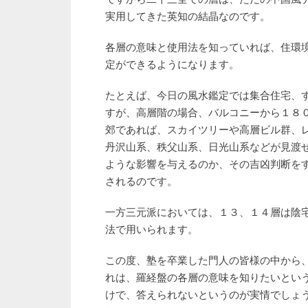
ですから二十三全ての層は、ただの中国風
実用してきた英知の結晶なのです。
各層の意味と使用法を知っていれば、住環
定ができるようになります。
たとえば、今日の風水鑑定では集合住宅、
すが、高層階の場合、バルコニーから１８
郊であれば、スカイツリーや高層ビル群、
丹沢山系、秩父山系、日光山系などが見渡
ような影響を与えるのか、その吉凶判断を
されるのです。
一方三元派においては、１３、１４層は陰
法で用いられます。
この度、塾を卒業した門人の皆様の中から
れは、羅経盤の各層の意味を知りたいとい
けで、答えられないというのが実情でしょ