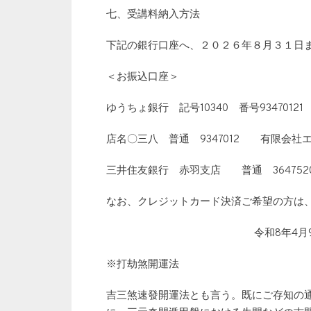
七、受講料納入方法
下記の銀行口座へ、２０２６年８月３１日
＜お振込口座＞
ゆうちょ銀行 記号10340 番号93470
店名〇三八 普通 9347012 有限会社
三井住友銀行 赤羽支店 普通 36475
なお、クレジットカード決済ご希望の方は
令和8年4
※打劫煞開運法
吉三煞速發開運法とも言う。既にご存知の