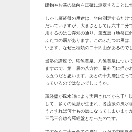
建物やお墓の坐向を正確に測定することに
しかし羅経盤の用途は、坐向測定するだけ
だいていますが、大きさとしては六寸二分
用するのはご存知の通り、第五層（地盤正
ふたつの層があります。このふたつの層は
います。なぜ三種類の二十四山があるので
当塾の講座で、曜煞黄泉、八煞黄泉につい
ますので、第一層の八方位、最外円に描か
ら五つだと思います。あとの十九層は使っ
っているのではないでしょうか。
羅経盤が風水師により実用されてから千年
して、多くの流派が生まれ、各流派の風水
うとすれば何十もの層になってしまいます
三元三合総合羅経盤となったのです。