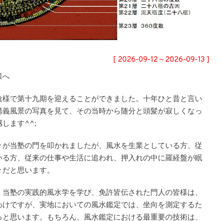
[ 2026-09-12～2026-09-13 ]
様へ
陰様で第十九期を迎えることができました。十年ひと昔と言い
講義風景の写真を見て、その当時から随分と頭髪が寂しくなっ
します^^;
々が当塾の門を叩かれましたが、風水を生業としている方、従
いる方、従来の仕事や生活に追われ、押入れの中に羅経盤が眠
々だと思います。
、当塾の実践的風水学を学び、免許皆伝された門人の皆様は、
わけですが、実地においての風水鑑定では、坐向を測定するた
ると思います。もちろん、風水鑑定における最重要の技術は、