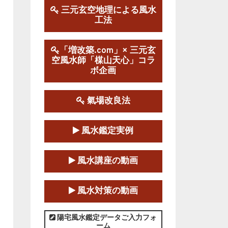
三元玄空地理による風水
工法
第１９期立命塾実践的風水
学講座
2025-09-13～2026-03-01
「増改築.com」× 三元玄
空風水師「楳山天心」コラ
この講座の募集は終了しました。
ボ企画
陰宅三元玄空風水講座
2025-06-07～2025-06-08
氣場改良法
この講座の募集は終了しました。
風水鑑定実例
第１８期立命塾『実践的易
学講座』
風水講座の動画
2025-06-21～2025-08-24
この講座の募集は終了しました。
風水対策の動画
第１８期立命塾「実践的四
柱立命学（四柱推命学）講座」
陽宅風水鑑定データご入力フォ
ーム
2025-01-11～2025-05-11