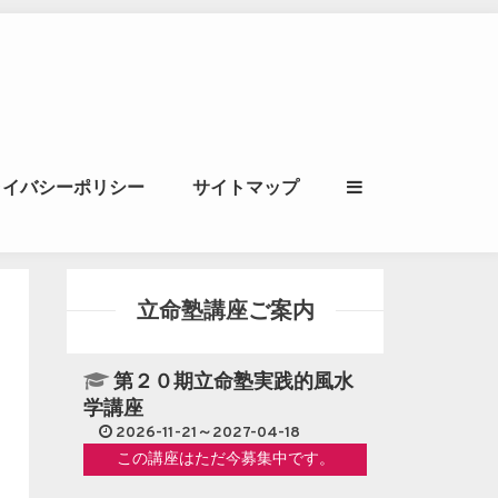
ル｜風水学・四柱推
ライバシーポリシー
サイトマップ
立命講座
立命塾講座ご案内
第２０期立命塾実践的風水
学講座
2026-11-21～2027-04-18
この講座はただ今募集中です。