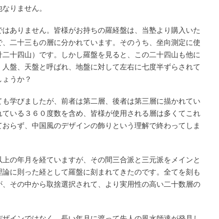
他なりません。
ではありません。皆様がお持ちの羅経盤は、当塾より購入いた
で、二十三もの層に分かれています。そのうち、坐向測定に使
針二十四山）です。しかし羅盤を見ると、この二十四山も他に
、人盤、天盤と呼ばれ、地盤に対して左右に七度半ずらされて
しょうか？
ても学びましたが、前者は第二層、後者は第三層に描かれてい
れている３６０度数を含め、皆様が使用される層は多くてこれ
ておらず、中国風のデザインの飾りという理解で終わってしま
以上の年月を経ていますが、その間三合派と三元派をメインと
理論に則った経として羅盤に刻まれてきたのです。全てを刻も
が、その中から取捨選択されて、より実用性の高い二十数層の