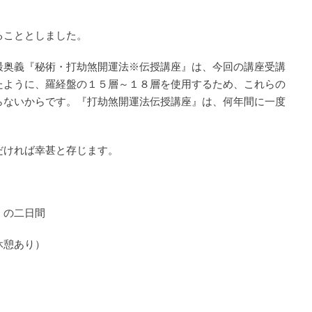
ることとしました。
最奥義『秘術・打劫煞開運法※伝授講座』は、今回の講座受講
たように、羅経盤の１５層～１８層を使用するため、これらの
らないからです。『打劫煞開運法伝授講座』は、何年間に一度
だければ幸甚と存じます。
）の二日間
休憩あり）