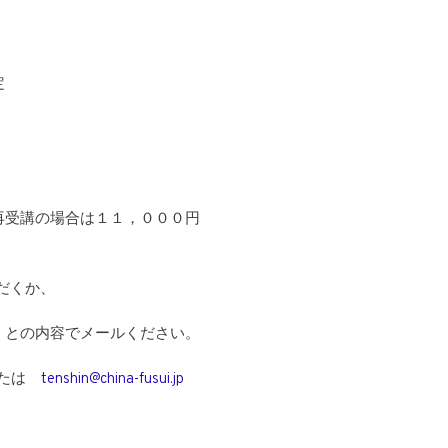
定
再受講の場合は１１，０００円
だくか、
」との内容でメールください。
たは
tenshin@china-fusui.jp