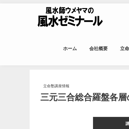
Skip to content
風水師ウメヤ
ホーム
会社概要
立
命
立命塾講座情報
三元三合総合羅盤各層