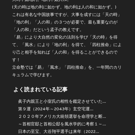
(天の時は地の利に如かず。地の利は人の和に如かず。)
これは有名な中国故事ですが、大事を成すには「天の時」
「地の利」「人の和」の３つが必要で、最も重要なのが
「人の和」だという孟子の教えです。
「易」により大自然の変化の法則を学び「天の時」を得
て、「風水」により「地の利」を得て、「四柱推命」によ
り己と相手を知れば「人の和」を得ることができるので
す！
立命塾では「易」「風水」「四柱推命」を、一年間のカリ
キュラムで学びます。
よく読まれている記事
眞子内親王と小室氏の相性を鑑定させていた...
第９運（2024年～2043年）玄空宅運...
２０２０年アメリカ大統領選挙を命理学と断...
～首相官邸と首相公邸を風水学的に考察１～...
日本の至宝、大谷翔平選手は来年（2022...