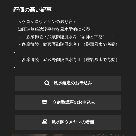
評価の高い記事
＜ケロケロウメサンの独り言＞
知床遊覧船沈没事故を風水学的に考察Ⅰ
～ 多摩御陵・武蔵御陵風水考（参拝と下盤） ～
～多摩御陵、武蔵野御陵風水考Ⅱ（巒頭風水で考察）
～
～多摩御陵、武蔵野御陵風水考Ⅲ（理氣風水で考察）
～
風水鑑定のお申込み
立命塾講座のお申込み
風水師ウメヤマの著書