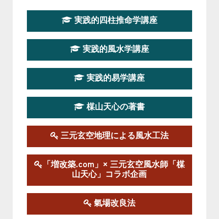
第１９期立命塾『実践的易学講座』
実践的四柱推命学講座
2026-08-22～2026-10-25
この講座はただ今募集中です。
実践的風水学講座
第19期立命塾実践的四柱推命学講座
2026-03-20～2026-07-19
実践的易学講座
この講座の募集は終了しました。
楳山天心の著書
第１９期立命塾実践的風水学講座
2025-09-13～2026-03-01
この講座の募集は終了しました。
三元玄空地理による風水工法
陰宅三元玄空風水講座
「増改築.com」× 三元玄空風水師「楳
2025-06-07～2025-06-08
山天心」コラボ企画
この講座の募集は終了しました。
氣場改良法
第１８期立命塾『実践的易学講座』