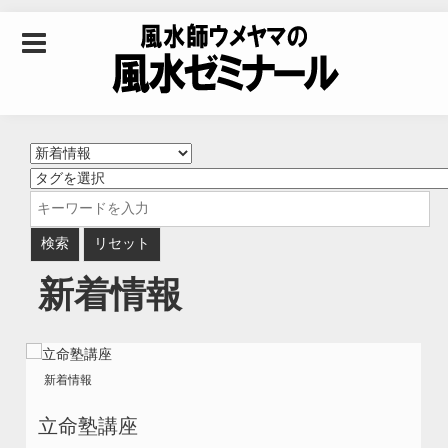
Skip to content
風水師ウメヤマの風
水ゼミナール｜風水
学・四柱推命学・易
新着情報
学を合わせた立命講
座
新着情報
立命塾講座