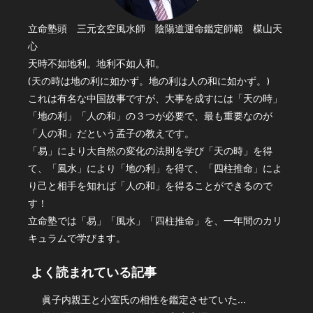
立命塾頭 三元玄空風水師 陰陽道運命鑑定師範 楳山天
心
天時不如地利。地利不如人和。
(天の時は地の利に如かず。地の利は人の和に如かず。)
これは有名な中国故事ですが、大事を成すには「天の時」
「地の利」「人の和」の３つが必要で、最も重要なのが
「人の和」だという孟子の教えです。
「易」により大自然の変化の法則を学び「天の時」を得
て、「風水」により「地の利」を得て、「四柱推命」によ
り己と相手を知れば「人の和」を得ることができるので
す！
立命塾では「易」「風水」「四柱推命」を、一年間のカリ
キュラムで学びます。
よく読まれている記事
眞子内親王と小室氏の相性を鑑定させていた...