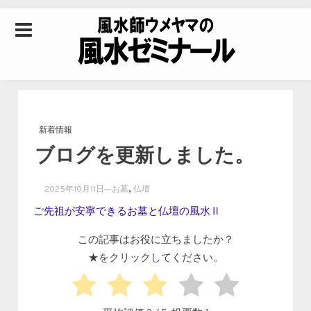
Skip to content
風水師ウメヤマの風
水ゼミナール｜風水
新着情報
ブログを更新しました。
学・四柱推命学・易
,
2025年10月11日
お墓
仏壇
学を合わせた立命講
ご先祖が安寧できるお墓と仏壇の風水Ⅱ
この記事はお役に立ちましたか？
座
★をクリックしてください。