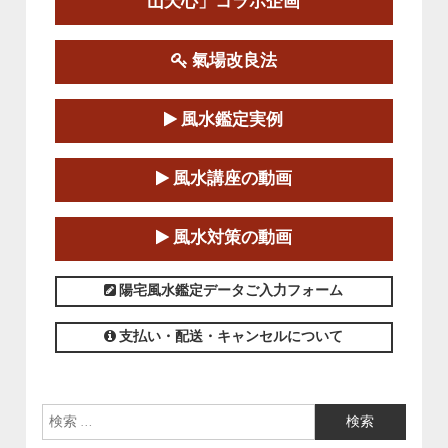
山天心」コラボ企画
この講座の募集は終了しました。
氣場改良法
第１８期立命塾『実践的易学講座』
2025-06-21～2025-08-24
風水鑑定実例
この講座の募集は終了しました。
第１８期立命塾「実践的四柱立命学（四
風水講座の動画
柱推命学）講座」
2025-01-11～2025-05-11
風水対策の動画
この講座の募集は終了しました。
陽宅風水鑑定データご入力フォーム
支払い・配送・キャンセルについて
検索: