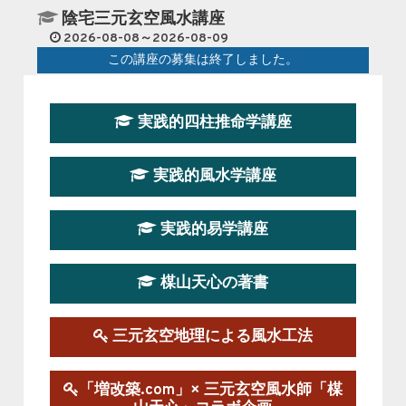
陰宅三元玄空風水講座
2026-08-08～2026-08-09
この講座の募集は終了しました。
第１９期立命塾『実践的易学講座』
実践的四柱推命学講座
2026-08-22～2026-10-25
この講座はただ今募集中です。
実践的風水学講座
第19期立命塾実践的四柱推命学講座
2026-03-20～2026-07-19
実践的易学講座
この講座の募集は終了しました。
楳山天心の著書
第１９期立命塾実践的風水学講座
2025-09-13～2026-03-01
この講座の募集は終了しました。
三元玄空地理による風水工法
陰宅三元玄空風水講座
「増改築.com」× 三元玄空風水師「楳
2025-06-07～2025-06-08