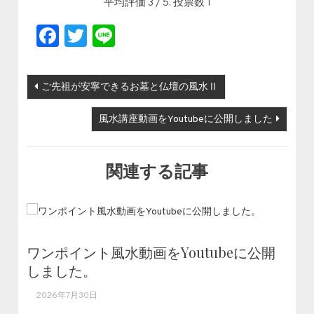
平均評価
3
/ 5. 投票数
1
Facebook
Twitter
Line
投稿ナビゲーション
ご先祖が安寧できるお墓と仏壇の風水Ⅱ
風水講座動画をYoutubeに公開しました
関連する記事
ワンポイント風水動画をYoutubeに公開
しました。
2026年7月30日