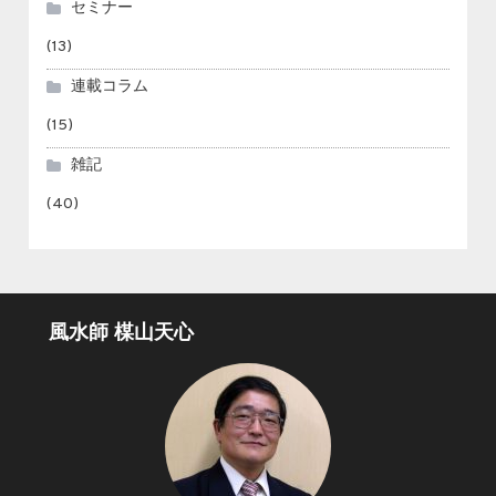
セミナー
(13)
連載コラム
(15)
雑記
(40)
風水師 楳山天心