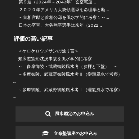
第９運（2024年～2043年）玄空宅運...
２０２０年アメリカ大統領選挙を命理学と断...
～首相官邸と首相公邸を風水学的に考察１～...
日本の至宝、大谷翔平選手は来年（2022...
評価の高い記事
＜ケロケロウメサンの独り言＞
知床遊覧船沈没事故を風水学的に考察Ⅰ
～ 多摩御陵・武蔵御陵風水考（参拝と下盤） ～
～多摩御陵、武蔵野御陵風水考Ⅱ（巒頭風水で考察）
～
～多摩御陵、武蔵野御陵風水考Ⅲ（理氣風水で考察）
～
風水鑑定のお申込み
立命塾講座のお申込み