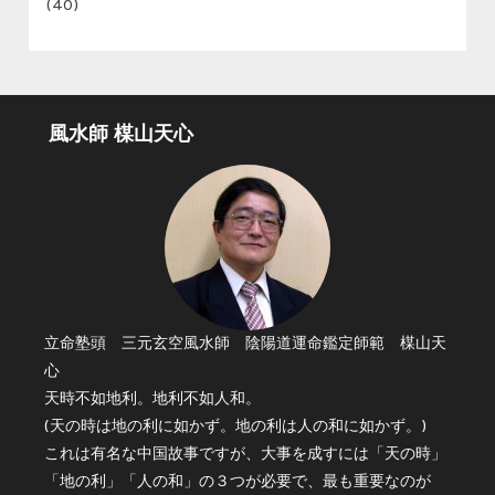
(40)
風水師 楳山天心
立命塾頭 三元玄空風水師 陰陽道運命鑑定師範 楳山天
心
天時不如地利。地利不如人和。
(天の時は地の利に如かず。地の利は人の和に如かず。)
これは有名な中国故事ですが、大事を成すには「天の時」
「地の利」「人の和」の３つが必要で、最も重要なのが