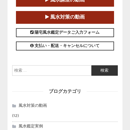
第１８期立命塾「実践的四柱立命学（四
風水講座の動画
柱推命学）講座」
2025-01-11～2025-05-11
風水対策の動画
この講座の募集は終了しました。
陽宅風水鑑定データご入力フォーム
支払い・配送・キャンセルについて
検索:
ブログカテゴリ
風水対策の動画
(12)
風水鑑定実例