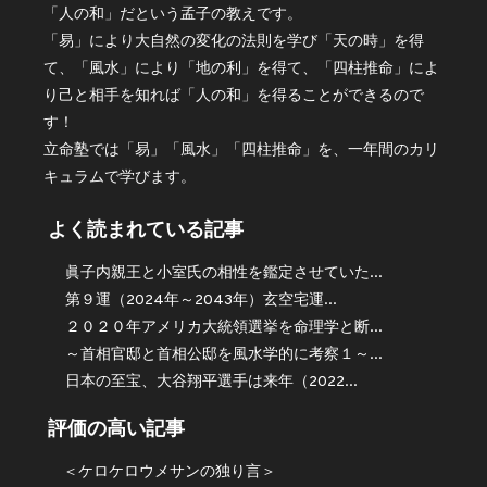
「人の和」だという孟子の教えです。
「易」により大自然の変化の法則を学び「天の時」を得
て、「風水」により「地の利」を得て、「四柱推命」によ
り己と相手を知れば「人の和」を得ることができるので
す！
立命塾では「易」「風水」「四柱推命」を、一年間のカリ
キュラムで学びます。
よく読まれている記事
眞子内親王と小室氏の相性を鑑定させていた...
第９運（2024年～2043年）玄空宅運...
２０２０年アメリカ大統領選挙を命理学と断...
～首相官邸と首相公邸を風水学的に考察１～...
日本の至宝、大谷翔平選手は来年（2022...
評価の高い記事
＜ケロケロウメサンの独り言＞