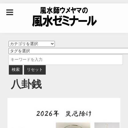
Skip to content
風水師ウメヤマの風
水ゼミナール｜風水
学・四柱推命学・易
八卦銭
学を合わせた立命講
座