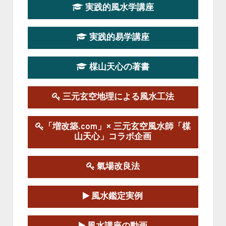
実践的風水学講座
第19期立命塾実践的四柱推命学講座
2026-03-20～2026-07-19
実践的易学講座
この講座の募集は終了しました。
楳山天心の著書
第１９期立命塾実践的風水学講座
2025-09-13～2026-03-01
この講座の募集は終了しました。
三元玄空地理による風水工法
陰宅三元玄空風水講座
「増改築.com」× 三元玄空風水師「楳
2025-06-07～2025-06-08
山天心」コラボ企画
この講座の募集は終了しました。
氣場改良法
第１８期立命塾『実践的易学講座』
2025-06-21～2025-08-24
風水鑑定実例
この講座の募集は終了しました。