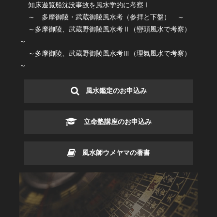
知床遊覧船沈没事故を風水学的に考察Ⅰ
～ 多摩御陵・武蔵御陵風水考（参拝と下盤） ～
～多摩御陵、武蔵野御陵風水考Ⅱ（巒頭風水で考察）
～
～多摩御陵、武蔵野御陵風水考Ⅲ（理氣風水で考察）
～
風水鑑定のお申込み
立命塾講座のお申込み
風水師ウメヤマの著書