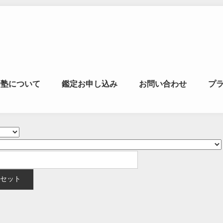
マの風水ゼミナー
命塾について
鑑定お申し込み
お問い合わせ
プ
学・易学を合わせた