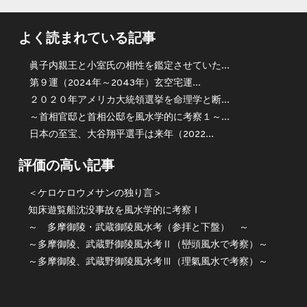
よく読まれている記事
眞子内親王と小室氏の相性を鑑定させていた...
第９運（2024年～2043年）玄空宅運...
２０２０年アメリカ大統領選挙を命理学と断...
～首相官邸と首相公邸を風水学的に考察１～...
日本の至宝、大谷翔平選手は来年（2022...
評価の高い記事
＜ケロケロウメサンの独り言＞
知床遊覧船沈没事故を風水学的に考察Ⅰ
～ 多摩御陵・武蔵御陵風水考（参拝と下盤） ～
～多摩御陵、武蔵野御陵風水考Ⅱ（巒頭風水で考察）～
～多摩御陵、武蔵野御陵風水考Ⅲ（理氣風水で考察）～