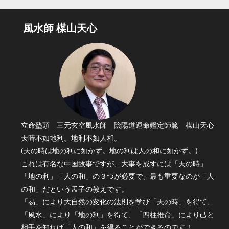
風水師 楳山天心
立命塾頭 三元玄空風水師 陰陽道運命鑑定師範 楳山天心
天時不如地利。地利不如人和。
(天の時は地の利に如かず。地の利は人の和に如かず。)
これは有名な中国故事ですが、大事を成すには「天の時」
「地の利」「人の和」の３つが必要で、最も重要なのが「人
の和」だという孟子の教えです。
「易」により大自然の変化の法則を学び「天の時」を得て、
「風水」により「地の利」を得て、「四柱推命」により己と
相手を知れば「人の和」を得ることができるのです！