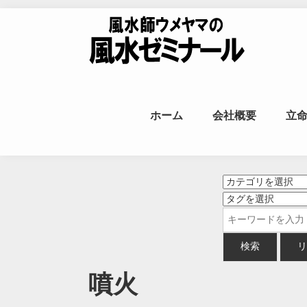
Skip to content
風水師ウメヤ
ホーム
会社概要
立
命
噴火