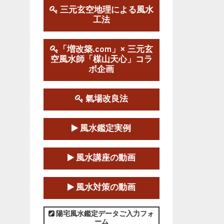
三元玄空地理による風水
工法
第１９期立命塾実践的風水
学講座
2025-09-13～2026-03-01
「増改築.com」× 三元玄
空風水師「楳山天心」コラ
この講座の募集は終了しました。
ボ企画
陰宅三元玄空風水講座
2025-06-07～2025-06-08
氣場改良法
この講座の募集は終了しました。
風水鑑定実例
第１８期立命塾『実践的易
学講座』
風水講座の動画
2025-06-21～2025-08-24
この講座の募集は終了しました。
風水対策の動画
第１８期立命塾「実践的四
柱立命学（四柱推命学）講座」
陽宅風水鑑定データご入力フォ
ーム
2025-01-11～2025-05-11