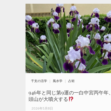
干支の活学
風水学
占術
946年と同じ第9運の一白中宮丙午年
頭山が大噴火する
2026年5月8日