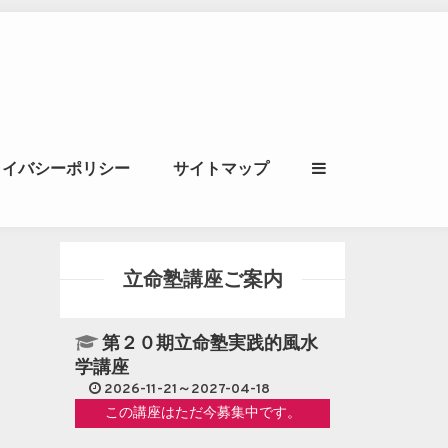
ル｜風水学・四柱推
ライバシーポリシー
サイトマップ
立命講座
立命塾講座ご案内
第２０期立命塾実践的風水
学講座
2026-11-21～2027-04-18
この講座はただ今募集中です。