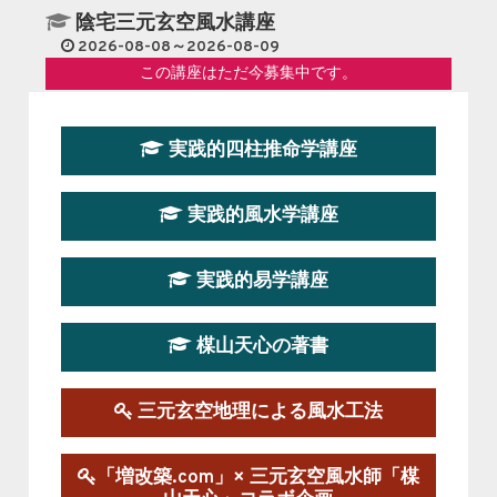
陰宅三元玄空風水講座
2026-08-08～2026-08-09
この講座はただ今募集中です。
第１９期立命塾『実践的易学講座』
実践的四柱推命学講座
2026-08-22～2026-10-25
この講座はただ今募集中です。
実践的風水学講座
第19期立命塾実践的四柱推命学講座
2026-03-20～2026-07-19
実践的易学講座
この講座の募集は終了しました。
楳山天心の著書
第１９期立命塾実践的風水学講座
2025-09-13～2026-03-01
この講座の募集は終了しました。
三元玄空地理による風水工法
陰宅三元玄空風水講座
「増改築.com」× 三元玄空風水師「楳
2025-06-07～2025-06-08