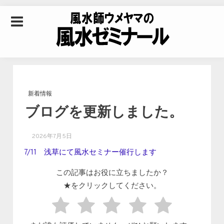
Skip to content
風水師ウメヤマの風
水ゼミナール｜風水
新着情報
ブログを更新しました。
学・四柱推命学・易
2026年7月5日
学を合わせた立命講
7/11 浅草にて風水セミナー催行します
この記事はお役に立ちましたか？
座
★をクリックしてください。