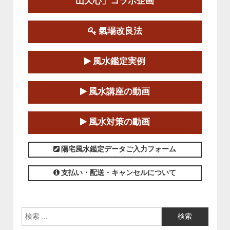
山天心」コラボ企画
この講座の募集は終了しました。
氣場改良法
第１８期立命塾『実践的易学講座』
2025-06-21～2025-08-24
風水鑑定実例
この講座の募集は終了しました。
第１８期立命塾「実践的四柱立命学（四
風水講座の動画
柱推命学）講座」
2025-01-11～2025-05-11
風水対策の動画
この講座の募集は終了しました。
陽宅風水鑑定データご入力フォーム
支払い・配送・キャンセルについて
検索: