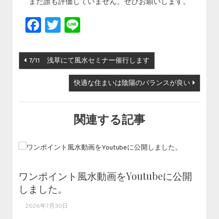
まだ誰も評価していません。ぜひお願いします。
Facebook
Twitter
Line
投稿ナビゲーション
7/11 浅草にて風水セミナー催行します
快適な住まいは陰陽のバランスが良い
関連する記事
ワンポイント風水動画をYoutubeに公開
しました。
2026年7月30日