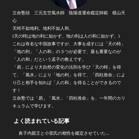
立命塾頭 三元玄空風水師 陰陽道運命鑑定師範 楳山天
心
天時不如地利。地利不如人和。
(天の時は地の利に如かず。地の利は人の和に如かず。)
これは有名な中国故事ですが、大事を成すには「天の時」
「地の利」「人の和」の３つが必要で、最も重要なのが
「人の和」だという孟子の教えです。
「易」により大自然の変化の法則を学び「天の時」を得
て、「風水」により「地の利」を得て、「四柱推命」によ
り己と相手を知れば「人の和」を得ることができるので
す！
立命塾では「易」「風水」「四柱推命」を、一年間のカリ
キュラムで学びます。
よく読まれている記事
眞子内親王と小室氏の相性を鑑定させていた...