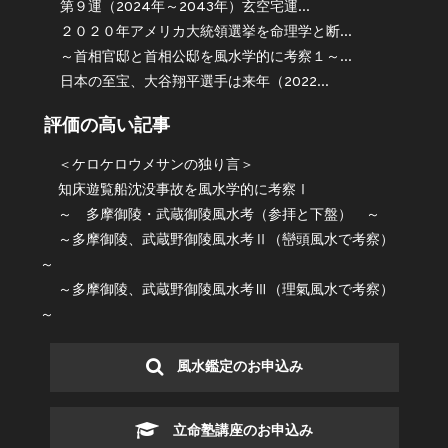
第９運（2024年～2043年）玄空宅運...
２０２０年アメリカ大統領選挙を命理学と断...
～首相官邸と首相公邸を風水学的に考察１～...
日本の至宝、大谷翔平選手は来年（2022...
評価の高い記事
＜ケロケロウメサンの独り言＞
知床遊覧船沈没事故を風水学的に考察Ⅰ
～ 多摩御陵・武蔵御陵風水考（参拝と下盤） ～
～多摩御陵、武蔵野御陵風水考Ⅱ（巒頭風水で考察）
～
～多摩御陵、武蔵野御陵風水考Ⅲ（理氣風水で考察）
～
風水鑑定のお申込み
立命塾講座のお申込み