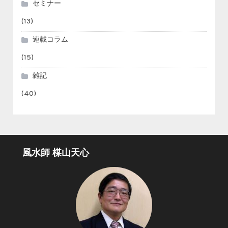
セミナー
(13)
連載コラム
(15)
雑記
(40)
風水師 楳山天心