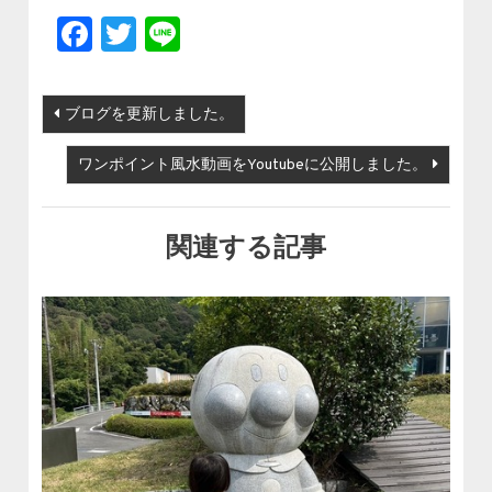
Facebook
Twitter
Line
投稿ナビゲーション
ブログを更新しました。
ワンポイント風水動画をYoutubeに公開しました。
関連する記事