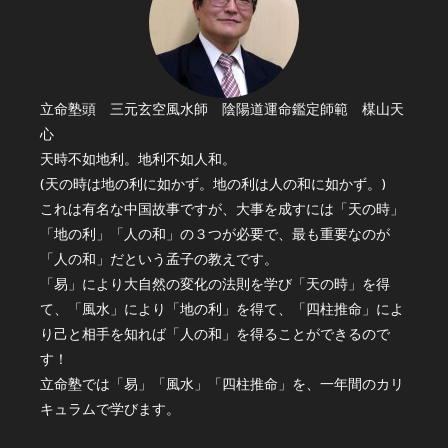
立命塾頭 三元玄空風水師 陰陽道運命鑑定師範 楳山天
心
天時不如地利。地利不如人和。
(天の時は地の利に如かず。地の利は人の和に如かず。)
これは有名な中国故事ですが、大事を成すには「天の時」
「地の利」「人の和」の３つが必要で、最も重要なのが
「人の和」だという孟子の教えです。
「易」により大自然の変化の法則を学び「天の時」を得
て、「風水」により「地の利」を得て、「四柱推命」によ
り己と相手を知れば「人の和」を得ることができるので
す！
立命塾では「易」「風水」「四柱推命」を、一年間のカリ
キュラムで学びます。