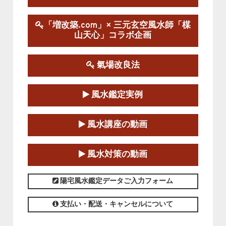
陰宅三元玄空風水講座
「増改築.com」× 三元玄空風水師「楳
2025-06-07～2025-06-08
山天心」コラボ企画
この講座の募集は終了しました。
氣場改良法
第１８期立命塾『実践的易学講座』
2025-06-21～2025-08-24
風水鑑定実例
この講座の募集は終了しました。
第１８期立命塾「実践的四柱立命学（四
風水講座の動画
柱推命学）講座」
2025-01-11～2025-05-11
風水対策の動画
この講座の募集は終了しました。
陽宅風水鑑定データご入力フォーム
支払い・配送・キャンセルについて