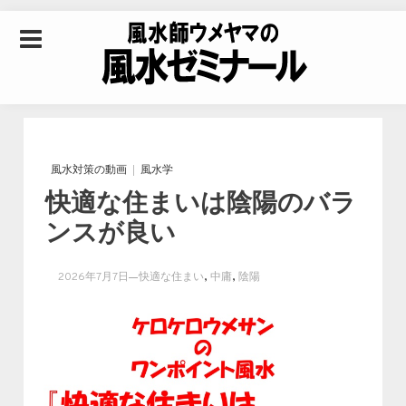
Skip to content
風水師ウメヤマの風
水ゼミナール｜風水
風水対策の動画
風水学
快適な住まいは陰陽のバラ
学・四柱推命学・易
ンスが良い
学を合わせた立命講
,
,
2026年7月7日
快適な住まい
中庸
陰陽
座