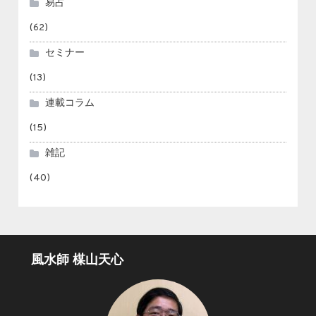
易占
(62)
セミナー
(13)
連載コラム
(15)
雑記
(40)
風水師 楳山天心