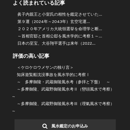
よく読まれている記事
眞子内親王と小室氏の相性を鑑定させていた...
第９運（2024年～2043年）玄空宅運...
２０２０年アメリカ大統領選挙を命理学と断...
～首相官邸と首相公邸を風水学的に考察１～...
日本の至宝、大谷翔平選手は来年（2022...
評価の高い記事
＜ケロケロウメサンの独り言＞
知床遊覧船沈没事故を風水学的に考察Ⅰ
～ 多摩御陵・武蔵御陵風水考（参拝と下盤） ～
～多摩御陵、武蔵野御陵風水考Ⅱ（巒頭風水で考察）
～
～多摩御陵、武蔵野御陵風水考Ⅲ（理氣風水で考察）
～
風水鑑定のお申込み