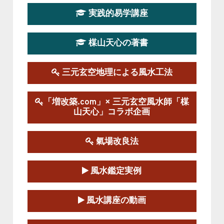
2026-03-20～2026-07-19
実践的易学講座
この講座の募集は終了しました。
楳山天心の著書
第１９期立命塾実践的風水学講座
2025-09-13～2026-03-01
この講座の募集は終了しました。
三元玄空地理による風水工法
陰宅三元玄空風水講座
「増改築.com」× 三元玄空風水師「楳
2025-06-07～2025-06-08
山天心」コラボ企画
この講座の募集は終了しました。
氣場改良法
第１８期立命塾『実践的易学講座』
2025-06-21～2025-08-24
風水鑑定実例
この講座の募集は終了しました。
第１８期立命塾「実践的四柱立命学（四
風水講座の動画
柱推命学）講座」
2025-01-11～2025-05-11