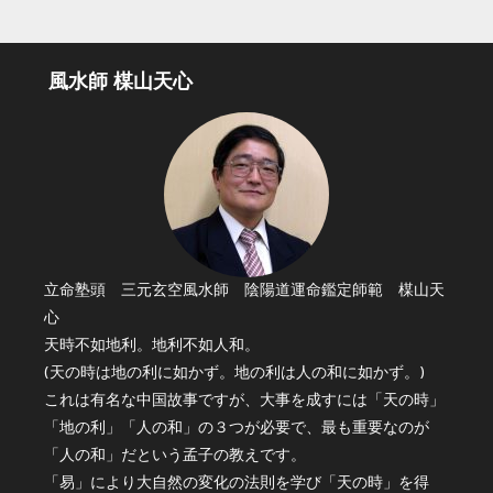
風水師 楳山天心
立命塾頭 三元玄空風水師 陰陽道運命鑑定師範 楳山天
心
天時不如地利。地利不如人和。
(天の時は地の利に如かず。地の利は人の和に如かず。)
これは有名な中国故事ですが、大事を成すには「天の時」
「地の利」「人の和」の３つが必要で、最も重要なのが
「人の和」だという孟子の教えです。
「易」により大自然の変化の法則を学び「天の時」を得