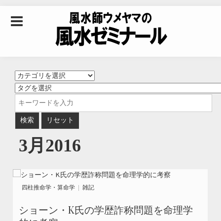
Skip to content
風水師ウメヤマの風
水ゼミナール｜風水
学・四柱推命学・易
3月2016
学を合わせた立命講
座
四柱推命学・算命学
雑記
ショーン・K氏の学歴詐称問題を命理学