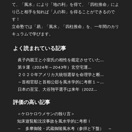
て、「風水」により「地の利」を得て、「四柱推命」によ
り己と相手を知れば「人の和」を得ることができるので
す！
立命塾では「易」「風水」「四柱推命」を、一年間のカリ
キュラムで学びます。
よく読まれている記事
眞子内親王と小室氏の相性を鑑定させていた...
第９運（2024年～2043年）玄空宅運...
２０２０年アメリカ大統領選挙を命理学と断...
～首相官邸と首相公邸を風水学的に考察１～...
日本の至宝、大谷翔平選手は来年（2022...
評価の高い記事
＜ケロケロウメサンの独り言＞
知床遊覧船沈没事故を風水学的に考察Ⅰ
～ 多摩御陵・武蔵御陵風水考（参拝と下盤） ～