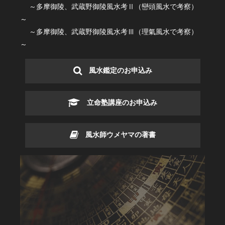
～多摩御陵、武蔵野御陵風水考Ⅱ（巒頭風水で考察）
～
～多摩御陵、武蔵野御陵風水考Ⅲ（理氣風水で考察）
～
風水鑑定のお申込み
立命塾講座のお申込み
風水師ウメヤマの著書