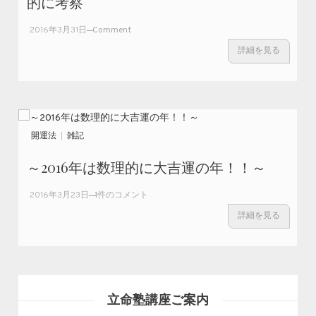
的に考察
on
2016年3月31日
Comment
ショ
詳細を見る
ー
ン・
K氏
の学
歴詐
称問
開運法
雑記
題を
命理
～2016年は数理的に大吉運の年！！～
学的
に考
～2016年は
2016年3月23日
1件のコメント
察
数理的に大
詳細を見る
吉運の
年！！～ へ
の
立命塾講座ご案内