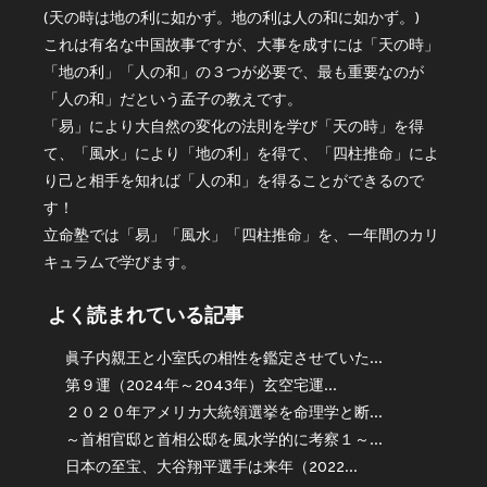
(天の時は地の利に如かず。地の利は人の和に如かず。)
これは有名な中国故事ですが、大事を成すには「天の時」
「地の利」「人の和」の３つが必要で、最も重要なのが
「人の和」だという孟子の教えです。
「易」により大自然の変化の法則を学び「天の時」を得
て、「風水」により「地の利」を得て、「四柱推命」によ
り己と相手を知れば「人の和」を得ることができるので
す！
立命塾では「易」「風水」「四柱推命」を、一年間のカリ
キュラムで学びます。
よく読まれている記事
眞子内親王と小室氏の相性を鑑定させていた...
第９運（2024年～2043年）玄空宅運...
２０２０年アメリカ大統領選挙を命理学と断...
～首相官邸と首相公邸を風水学的に考察１～...
日本の至宝、大谷翔平選手は来年（2022...