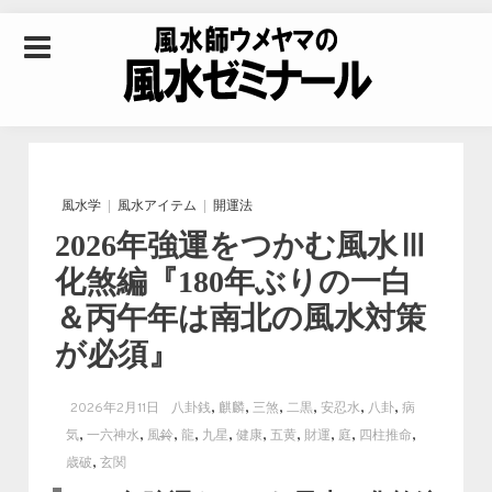
Skip to content
風水師ウメヤマの風
水ゼミナール｜風水
風水学
風水アイテム
開運法
2026年強運をつかむ風水Ⅲ
学・四柱推命学・易
化煞編『180年ぶりの一白
＆丙午年は南北の風水対策
学を合わせた立命講
が必須』
座
,
,
,
,
,
,
2026年2月11日
八卦銭
麒麟
三煞
二黒
安忍水
八卦
病
,
,
,
,
,
,
,
,
,
,
気
一六神水
風鈴
龍
九星
健康
五黄
財運
庭
四柱推命
,
歳破
玄関