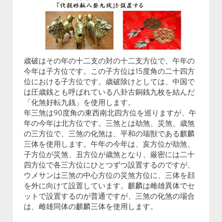
歳破はその年の十二支の対の十二支方位で、午年の
今年は子方位です。この子方位は15度角の二十四方
位における子方位です。歳破除けとしては、中国で
は圧歳銭とも呼ばれている八卦古銅銭九枚を結んだ
「化煞好転九銭」を使用します。
年三煞は90度角の東西南北四方位を巡りますが、午
年の今年は北方位です。三煞とは劫煞、災煞、歳煞
の三方位で、三煞の化煞は、平和の瑞獣である麒麟
三体を使用します。午年の今年は、亥方位が劫煞、
子方位が災煞、丑方位が歳煞となり、厳密には二十
四方位で各三方位にひとつずつ設置するのですが、
ウメサンは三煞の中心方位の災煞方位に、三体を顔
を外に向けて設置しています。麒麟は雌雄異体でセ
ットで設置するのが普通ですが、三煞の化煞の場合
は、雌雄同体の麒麟三体を使用します。