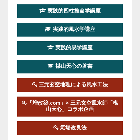
第１９期立命塾『実践的易学講座』
実践的四柱推命学講座
2026-08-22～2026-10-25
この講座はただ今募集中です。
実践的風水学講座
第19期立命塾実践的四柱推命学講座
2026-03-20～2026-07-19
実践的易学講座
この講座の募集は終了しました。
楳山天心の著書
第１９期立命塾実践的風水学講座
2025-09-13～2026-03-01
この講座の募集は終了しました。
三元玄空地理による風水工法
陰宅三元玄空風水講座
「増改築.com」× 三元玄空風水師「楳
2025-06-07～2025-06-08
山天心」コラボ企画
この講座の募集は終了しました。
氣場改良法
第１８期立命塾『実践的易学講座』
2025-06-21～2025-08-24