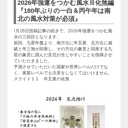
2026年強運をつかむ風水Ⅲ化煞編
『180年ぶりの一白＆丙午年は南
北の風水対策が必須』
1月28日投稿記事の続きで、2026年強運をつかむ風
水の三回目となります。
前回、九星年盤より、南方位に年五黄、北方位に歳
破と年三煞が回座し、その方位の象意と回座する九
星の象意に因んだ災厄が生じやすいことを指摘させ
ていただきました。
予測させていただいた国家や世界レベルだけでな
く、家庭レベルでも注意をしなくてはいけません。
スライド１１ 年五黄の化煞