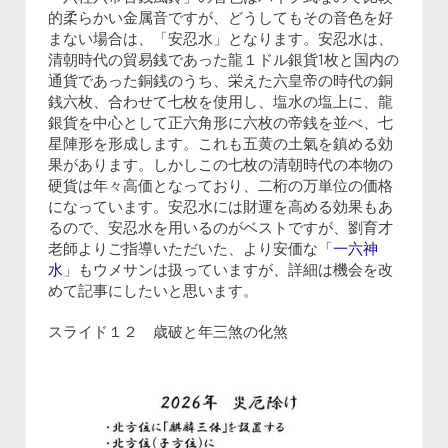
的柔らかい金属音ですが、どうしてもその音色を好
まない場合は、「安忍水」となります。安忍水は、
清朝時代の貿易銭であった龍１ドル銀貨1枚と国内の
通貨であった銅銭のうち、栄えた六皇帝の時代の銅
銭六枚、合わせて七枚を使用し、塩水の塩上に、龍
銀貨を中心として正六角形に六枚の帝銭を並べ、七
星陣形を形成します。これも五黄の土氣を鎮める効
果があります。しかしこの七枚の清朝時代の本物の
硬貨は年々高価となっており、二桁の万単位の価格
になっています。安忍水には財運を高める効果もあ
るので、安忍水を用いるのがベストですが、劉育才
老師よりご指導いただいた、より安価な「
一六神
水
」もウメサンは扱っていますが、詳細は機会を改
めて記事にしたいと思います。
スライド１２ 歳破と年三煞の化煞