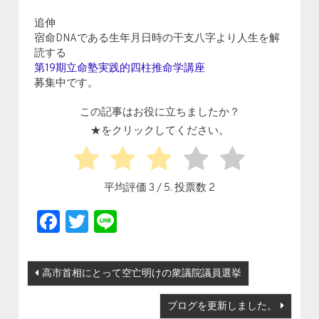
追伸
宿命DNAである生年月日時の干支八字より人生を解
読する
第19期立命塾実践的四柱推命学講座
募集中です。
この記事はお役に立ちましたか？
★をクリックしてください。
平均評価
3
/ 5. 投票数
2
Facebook
Twitter
Line
投稿ナビゲーション
高市首相にとって空亡明けの衆議院議員選挙
ブログを更新しました。