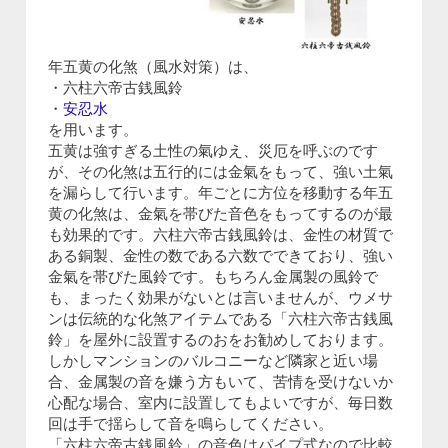
年五黄の化煞（風水対策）は、
・六柱六帝古銭風鈴
・
安忍水
を用います。
五黄は強すぎる土性の氣ゆえ、災厄を呼ぶのです
が、その化煞は五行的には金氣をもって、強い土氣
を漏らして行います。年ごとに方位を移動する年五
黄の化煞は、金氣を帯びた音色をもってするのが最
も効果的です。六柱六帝古銭風鈴は、金性の材質で
ある銅製、金性の数である六数でできており、強い
金氣を帯びた風鈴です。もちろん金属製の風鈴で
も、まったく効果がないとは言いませんが、ウメサ
ンは伝統的な化煞アイテムである「六柱六帝古銭風
鈴」を屋外に設置するのおをお勧めしております。
しかしマンションのバルコニーなど隣家と近い場
合、金属製の音を嫌う方もいて、苦情を受けないか
心配な場合、室内に設置してもよいですが、毎日数
回は手で揺らして音を鳴らしてください。
「六柱六帝古銭風鈴」の音色はパイプ式なので比較