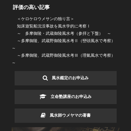
評価の高い記事
＜ケロケロウメサンの独り言＞
知床遊覧船沈没事故を風水学的に考察Ⅰ
～ 多摩御陵・武蔵御陵風水考（参拝と下盤） ～
～多摩御陵、武蔵野御陵風水考Ⅱ（巒頭風水で考察）
～
～多摩御陵、武蔵野御陵風水考Ⅲ（理氣風水で考察）
～
風水鑑定のお申込み
立命塾講座のお申込み
風水師ウメヤマの著書