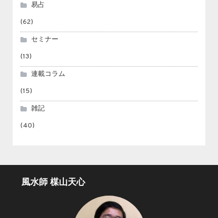
易占
(62)
セミナー
(13)
連載コラム
(15)
雑記
(40)
風水師 楳山天心