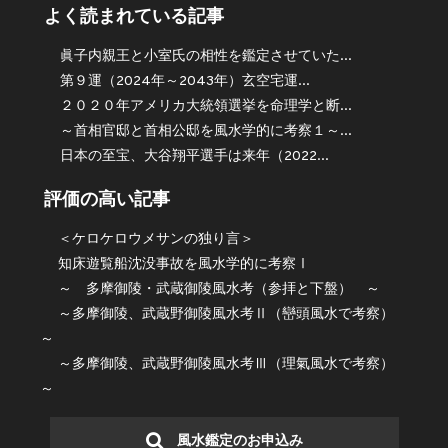
よく読まれている記事
眞子内親王と小室氏の相性を鑑定させていた...
第９運（2024年～2043年）玄空宅運...
２０２０年アメリカ大統領選挙を命理学と断...
～首相官邸と首相公邸を風水学的に考察１～...
日本の至宝、大谷翔平選手は来年（2022...
評価の高い記事
＜ケロケロウメサンの独り言＞
知床遊覧船沈没事故を風水学的に考察Ⅰ
～ 多摩御陵・武蔵御陵風水考（参拝と下盤） ～
～多摩御陵、武蔵野御陵風水考Ⅱ（巒頭風水で考察）
～
～多摩御陵、武蔵野御陵風水考Ⅲ（理氣風水で考察）
～
風水鑑定のお申込み