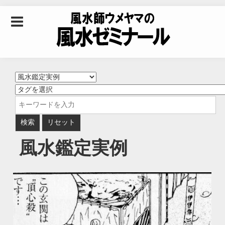
Skip to content
風水師ウメヤマの風
水ゼミナール｜風水
学・四柱推命学・易
風水鑑定実例
学を合わせた立命講
座