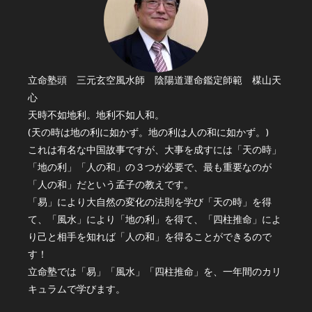
立命塾頭 三元玄空風水師 陰陽道運命鑑定師範 楳山天
心
天時不如地利。地利不如人和。
(天の時は地の利に如かず。地の利は人の和に如かず。)
これは有名な中国故事ですが、大事を成すには「天の時」
「地の利」「人の和」の３つが必要で、最も重要なのが
「人の和」だという孟子の教えです。
「易」により大自然の変化の法則を学び「天の時」を得
て、「風水」により「地の利」を得て、「四柱推命」によ
り己と相手を知れば「人の和」を得ることができるので
す！
立命塾では「易」「風水」「四柱推命」を、一年間のカリ
キュラムで学びます。