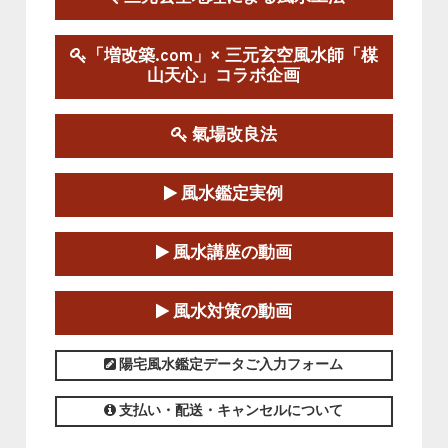
陰宅三元玄空風水講座
「増改築.com」× 三元玄空風水師「楳
2025-06-07～2025-06-08
山天心」コラボ企画
この講座の募集は終了しました。
氣場改良法
第１８期立命塾『実践的易学講座』
2025-06-21～2025-08-24
風水鑑定実例
この講座の募集は終了しました。
第１８期立命塾「実践的四柱立命学（四
風水講座の動画
柱推命学）講座」
2025-01-11～2025-05-11
風水対策の動画
この講座の募集は終了しました。
陽宅風水鑑定データご入力フォーム
支払い・配送・キャンセルについて