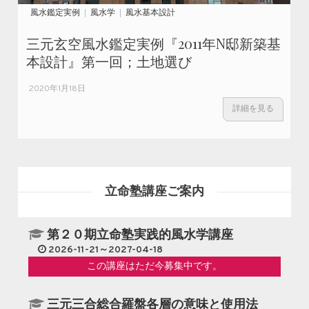
風水鑑定実例
風水学
風水基本設計
三元玄空風水鑑定実例『2011年N邸新築基
本設計』第一回；土地選び
2020年1月18日
詳細を見る
立命塾講座ご案内
第２０期立命塾実践的風水学講座
2026-11-21～2027-04-18
この講座はただ今募集中です。
三元三合総合羅盤各層の意味と使用法