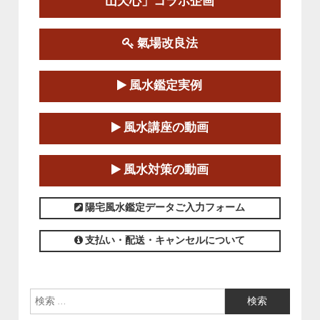
山天心」コラボ企画
この講座の募集は終了しました。
氣場改良法
第１８期立命塾『実践的易学講座』
2025-06-21～2025-08-24
風水鑑定実例
この講座の募集は終了しました。
第１８期立命塾「実践的四柱立命学（四
風水講座の動画
柱推命学）講座」
2025-01-11～2025-05-11
風水対策の動画
この講座の募集は終了しました。
陽宅風水鑑定データご入力フォーム
支払い・配送・キャンセルについて
検索: