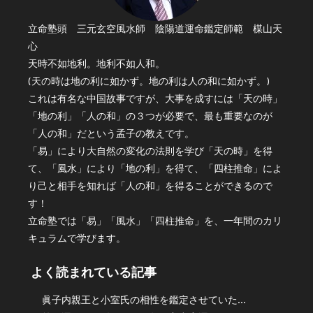
立命塾頭 三元玄空風水師 陰陽道運命鑑定師範 楳山天
心
天時不如地利。地利不如人和。
(天の時は地の利に如かず。地の利は人の和に如かず。)
これは有名な中国故事ですが、大事を成すには「天の時」
「地の利」「人の和」の３つが必要で、最も重要なのが
「人の和」だという孟子の教えです。
「易」により大自然の変化の法則を学び「天の時」を得
て、「風水」により「地の利」を得て、「四柱推命」によ
り己と相手を知れば「人の和」を得ることができるので
す！
立命塾では「易」「風水」「四柱推命」を、一年間のカリ
キュラムで学びます。
よく読まれている記事
眞子内親王と小室氏の相性を鑑定させていた...