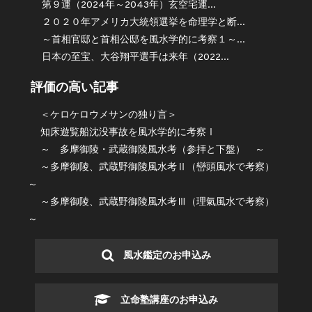
第９運（2024年～2043年）玄空宅運...
２０２０年アメリカ大統領選挙を命理学と断...
～首相官邸と首相公邸を風水学的に考察１～...
日本の至宝、大谷翔平選手は来年（2022...
評価の高い記事
＜ケロケロウメサンの独り言＞
知床遊覧船沈没事故を風水学的に考察Ⅰ
～ 多摩御陵・武蔵御陵風水考（参拝と下盤） ～
～多摩御陵、武蔵野御陵風水考Ⅱ（巒頭風水で考察）
～
～多摩御陵、武蔵野御陵風水考Ⅲ（理氣風水で考察）
～
風水鑑定のお申込み
立命塾講座のお申込み