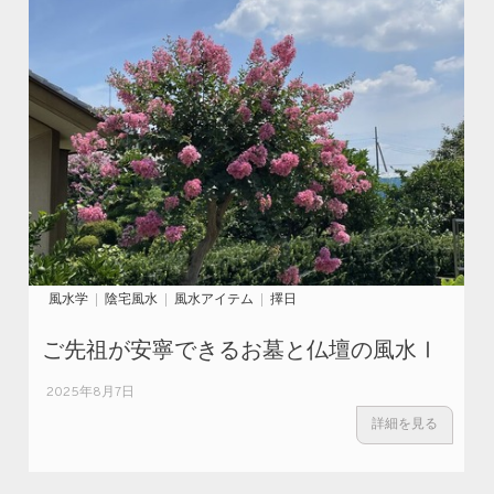
風水学
陰宅風水
風水アイテム
擇日
ご先祖が安寧できるお墓と仏壇の風水Ⅰ
2025年8月7日
詳細を見る