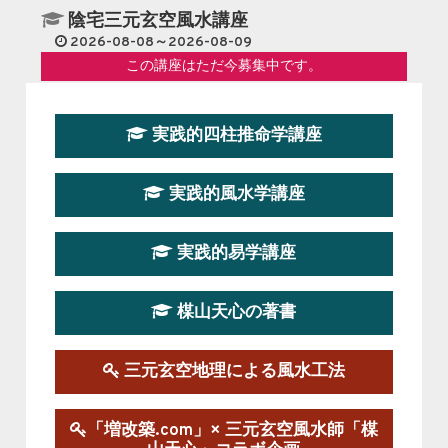
陰宅三元玄空風水講座
2026-08-08～2026-08-09
この講座はただ今募集中です。
第１９期立命塾『実践的易学講座』
実践的四柱推命学講座
2026-08-22～2026-10-25
この講座はただ今募集中です。
実践的風水学講座
第19期立命塾実践的四柱推命学講座
2026-03-20～2026-07-19
実践的易学講座
この講座の募集は終了しました。
楳山天心の著書
第１９期立命塾実践的風水学講座
2025-09-13～2026-03-01
この講座の募集は終了しました。
三元玄空地理による風水工法
陰宅三元玄空風水講座
「増改築.com」× 三元玄空風水師「楳
2025-06-07～2025-06-08