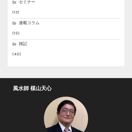
セミナー
(13)
連載コラム
(15)
雑記
(40)
風水師 楳山天心