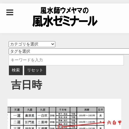
Skip to content
風水師ウメヤマの風
水ゼミナール｜風水
学・四柱推命学・易
吉日時
学を合わせた立命講
座