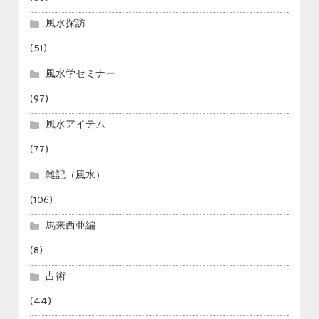
風水探訪
(51)
風水学セミナー
(97)
風水アイテム
(77)
雑記（風水）
(106)
馬来西亜編
(8)
占術
(44)