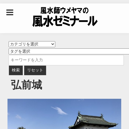
Skip to content
風水師ウメヤマの風
水ゼミナール｜風水
学・四柱推命学・易
弘前城
学を合わせた立命講
座