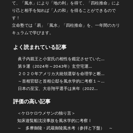
て、「風水」により「地の利」を得て、「四柱推命」によ
り己と相手を知れば「人の和」を得ることができるので
す！
立命塾では「易」「風水」「四柱推命」を、一年間のカリ
キュラムで学びます。
よく読まれている記事
眞子内親王と小室氏の相性を鑑定させていた...
第９運（2024年～2043年）玄空宅運...
２０２０年アメリカ大統領選挙を命理学と断...
～首相官邸と首相公邸を風水学的に考察１～...
日本の至宝、大谷翔平選手は来年（2022...
評価の高い記事
＜ケロケロウメサンの独り言＞
知床遊覧船沈没事故を風水学的に考察Ⅰ
～ 多摩御陵・武蔵御陵風水考（参拝と下盤） ～