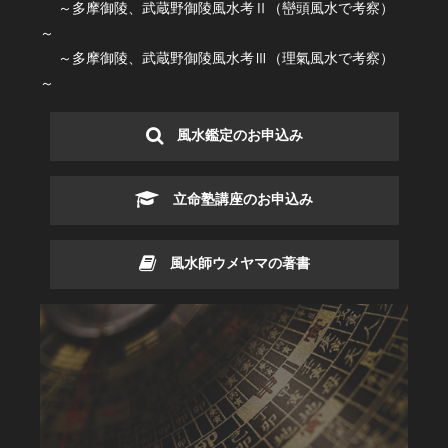
～多摩御陵、武蔵野御陵風水考Ⅱ（巒頭風水で考察）
～
～多摩御陵、武蔵野御陵風水考Ⅲ（理氣風水で考察）
～
風水鑑定のお申込み
立命塾講座のお申込み
風水師ウメヤマの著書