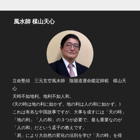
風水師 楳山天心
立命塾頭 三元玄空風水師 陰陽道運命鑑定師範 楳山天
心
天時不如地利。地利不如人和。
(天の時は地の利に如かず。地の利は人の和に如かず。)
これは有名な中国故事ですが、大事を成すには「天の時」
「地の利」「人の和」の３つが必要で、最も重要なのが
「人の和」だという孟子の教えです。
「易」により大自然の変化の法則を学び「天の時」を得