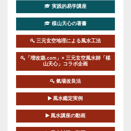
2026-03-20～2026-07-19
実践的易学講座
この講座の募集は終了しました。
楳山天心の著書
第１９期立命塾実践的風水学講座
2025-09-13～2026-03-01
この講座の募集は終了しました。
三元玄空地理による風水工法
陰宅三元玄空風水講座
「増改築.com」× 三元玄空風水師「楳
2025-06-07～2025-06-08
山天心」コラボ企画
この講座の募集は終了しました。
氣場改良法
第１８期立命塾『実践的易学講座』
2025-06-21～2025-08-24
風水鑑定実例
この講座の募集は終了しました。
第１８期立命塾「実践的四柱立命学（四
風水講座の動画
柱推命学）講座」
2025-01-11～2025-05-11