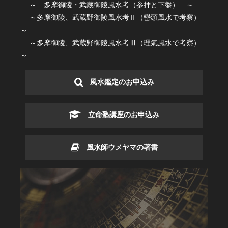
～ 多摩御陵・武蔵御陵風水考（参拝と下盤） ～
～多摩御陵、武蔵野御陵風水考Ⅱ（巒頭風水で考察）
～
～多摩御陵、武蔵野御陵風水考Ⅲ（理氣風水で考察）
～
風水鑑定のお申込み
立命塾講座のお申込み
風水師ウメヤマの著書