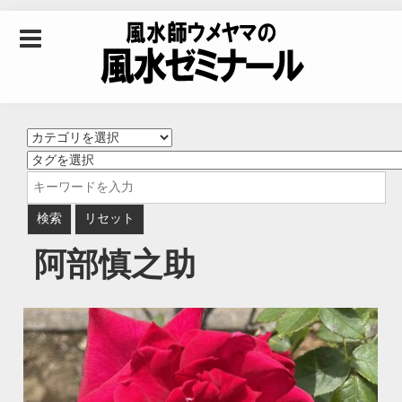
Skip to content
風水師ウメヤマの風
水ゼミナール｜風水
学・四柱推命学・易
阿部慎之助
学を合わせた立命講
座