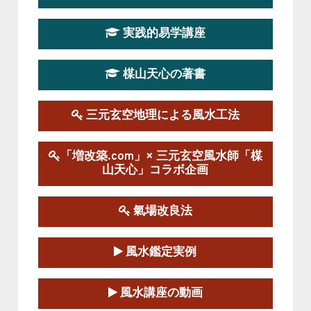
第19期立命塾実践的四柱推命学講座
2026-03-20～2026-07-19
実践的易学講座
この講座の募集は終了しました。
楳山天心の著書
第１９期立命塾実践的風水学講座
2025-09-13～2026-03-01
この講座の募集は終了しました。
三元玄空地理による風水工法
陰宅三元玄空風水講座
「増改築.com」× 三元玄空風水師「楳
2025-06-07～2025-06-08
山天心」コラボ企画
この講座の募集は終了しました。
氣場改良法
第１８期立命塾『実践的易学講座』
2025-06-21～2025-08-24
風水鑑定実例
この講座の募集は終了しました。
第１８期立命塾「実践的四柱立命学（四
風水講座の動画
柱推命学）講座」