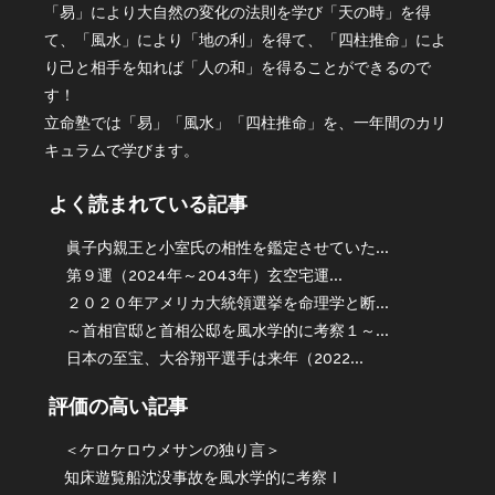
「易」により大自然の変化の法則を学び「天の時」を得
て、「風水」により「地の利」を得て、「四柱推命」によ
り己と相手を知れば「人の和」を得ることができるので
す！
立命塾では「易」「風水」「四柱推命」を、一年間のカリ
キュラムで学びます。
よく読まれている記事
眞子内親王と小室氏の相性を鑑定させていた...
第９運（2024年～2043年）玄空宅運...
２０２０年アメリカ大統領選挙を命理学と断...
～首相官邸と首相公邸を風水学的に考察１～...
日本の至宝、大谷翔平選手は来年（2022...
評価の高い記事
＜ケロケロウメサンの独り言＞
知床遊覧船沈没事故を風水学的に考察Ⅰ