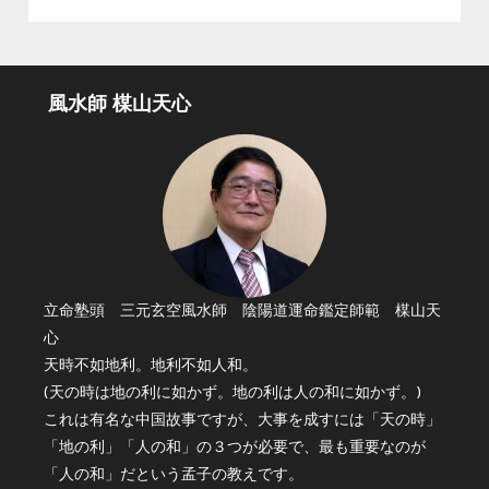
風水師 楳山天心
立命塾頭 三元玄空風水師 陰陽道運命鑑定師範 楳山天
心
天時不如地利。地利不如人和。
(天の時は地の利に如かず。地の利は人の和に如かず。)
これは有名な中国故事ですが、大事を成すには「天の時」
「地の利」「人の和」の３つが必要で、最も重要なのが
「人の和」だという孟子の教えです。