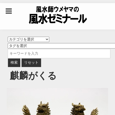
Skip to content
風水師ウメヤマの風
水ゼミナール｜風水
学・四柱推命学・易
麒麟がくる
学を合わせた立命講
座