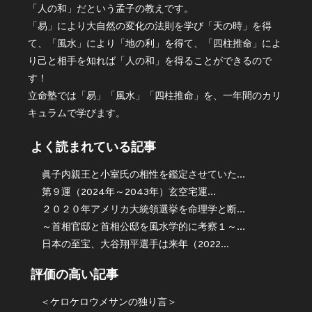
「人の和」だという孟子の教えです。
「易」により大自然の変化の法則を学び「天の時」を得
て、「風水」により「地の利」を得て、「四柱推命」によ
り己と相手を知れば「人の和」を得ることができるので
す！
立命塾では「易」「風水」「四柱推命」を、一年間のカリ
キュラムで学びます。
よく読まれている記事
眞子内親王と小室氏の相性を鑑定させていた...
第９運（2024年～2043年）玄空宅運...
２０２０年アメリカ大統領選挙を命理学と断...
～首相官邸と首相公邸を風水学的に考察１～...
日本の至宝、大谷翔平選手は来年（2022...
評価の高い記事
＜ケロケロウメサンの独り言＞