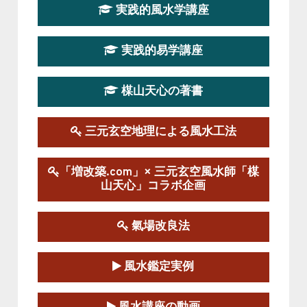
実践的風水学講座
第19期立命塾実践的四柱推命学講座
2026-03-20～2026-07-19
実践的易学講座
この講座の募集は終了しました。
楳山天心の著書
第１９期立命塾実践的風水学講座
2025-09-13～2026-03-01
この講座の募集は終了しました。
三元玄空地理による風水工法
陰宅三元玄空風水講座
「増改築.com」× 三元玄空風水師「楳
2025-06-07～2025-06-08
山天心」コラボ企画
この講座の募集は終了しました。
氣場改良法
第１８期立命塾『実践的易学講座』
2025-06-21～2025-08-24
風水鑑定実例
この講座の募集は終了しました。