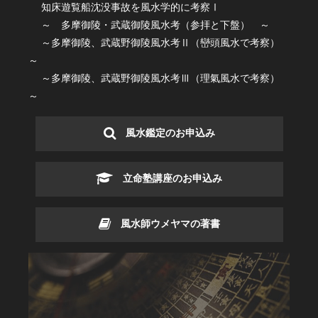
知床遊覧船沈没事故を風水学的に考察Ⅰ
～ 多摩御陵・武蔵御陵風水考（参拝と下盤） ～
～多摩御陵、武蔵野御陵風水考Ⅱ（巒頭風水で考察）
～
～多摩御陵、武蔵野御陵風水考Ⅲ（理氣風水で考察）
～
風水鑑定のお申込み
立命塾講座のお申込み
風水師ウメヤマの著書