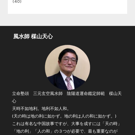
(40)
風水師 楳山天心
立命塾頭 三元玄空風水師 陰陽道運命鑑定師範 楳山天
心
天時不如地利。地利不如人和。
(天の時は地の利に如かず。地の利は人の和に如かず。)
これは有名な中国故事ですが、大事を成すには「天の時」
「地の利」「人の和」の３つが必要で、最も重要なのが