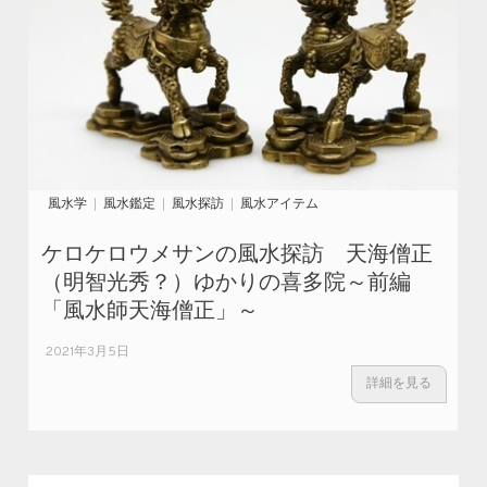
風水学
風水鑑定
風水探訪
風水アイテム
ケロケロウメサンの風水探訪 天海僧正
（明智光秀？）ゆかりの喜多院～前編
「風水師天海僧正」～
2021年3月5日
詳細を見る