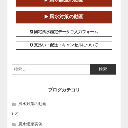
第１８期立命塾「実践的四柱立命学（四
風水講座の動画
柱推命学）講座」
2025-01-11～2025-05-11
風水対策の動画
この講座の募集は終了しました。
陽宅風水鑑定データご入力フォーム
支払い・配送・キャンセルについて
検索:
ブログカテゴリ
風水対策の動画
(12)
風水鑑定実例