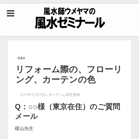
Skip to content
風水師ウメヤマの風
水ゼミナール｜風水
Q&A
リフォーム際の、フローリ
学・四柱推命学・易
ング、カーテンの色
学を合わせた立命講
,
2017年10月11日
カーテン
四柱推命
Q：○○様（東京在住）のご質問
座
メール
楳山先生