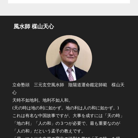
風水師 楳山天心
立命塾頭 三元玄空風水師 陰陽道運命鑑定師範 楳山天
心
天時不如地利。地利不如人和。
(天の時は地の利に如かず。地の利は人の和に如かず。)
これは有名な中国故事ですが、大事を成すには「天の時」
「地の利」「人の和」の３つが必要で、最も重要なのが
「人の和」だという孟子の教えです。