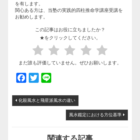
を有します。
関心ある方は、当塾の実践的四柱推命学講座受講を
お勧めします。
この記事はお役に立ちましたか？
★をクリックしてください。
まだ誰も評価していません。ぜひお願いします。
Facebook
Twitter
Line
投稿ナビゲーション
化殺風水と飛星派風水の違い
風水鑑定における方位基準
関連する記事