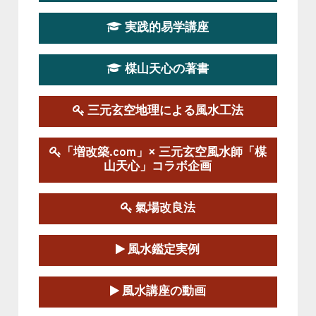
第19期立命塾実践的四柱推命学講座
2026-03-20～2026-07-19
実践的易学講座
この講座の募集は終了しました。
楳山天心の著書
第１９期立命塾実践的風水学講座
2025-09-13～2026-03-01
この講座の募集は終了しました。
三元玄空地理による風水工法
陰宅三元玄空風水講座
「増改築.com」× 三元玄空風水師「楳
2025-06-07～2025-06-08
山天心」コラボ企画
この講座の募集は終了しました。
氣場改良法
第１８期立命塾『実践的易学講座』
2025-06-21～2025-08-24
風水鑑定実例
この講座の募集は終了しました。
第１８期立命塾「実践的四柱立命学（四
風水講座の動画
柱推命学）講座」