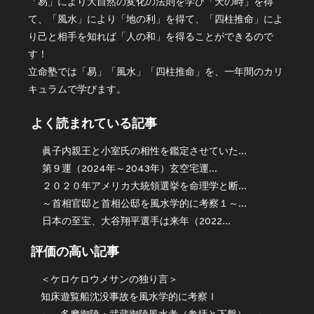
「易」により大自然の変化の法則を学び「天の時」を得
て、「風水」により「地の利」を得て、「四柱推命」によ
り己と相手を知れば「人の和」を得ることができるので
す！
立命塾では「易」「風水」「四柱推命」を、一年間のカリ
キュラムで学びます。
よく読まれている記事
眞子内親王と小室氏の相性を鑑定させていた...
第９運（2024年～2043年）玄空宅運...
２０２０年アメリカ大統領選挙を命理学と断...
～首相官邸と首相公邸を風水学的に考察１～...
日本の至宝、大谷翔平選手は来年（2022...
評価の高い記事
＜ケロケロウメサンの独り言＞
知床遊覧船沈没事故を風水学的に考察Ⅰ