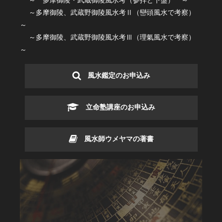
～ 多摩御陵・武蔵御陵風水考（参拝と下盤） ～
～多摩御陵、武蔵野御陵風水考Ⅱ（巒頭風水で考察）
～
～多摩御陵、武蔵野御陵風水考Ⅲ（理氣風水で考察）
～
風水鑑定のお申込み
立命塾講座のお申込み
風水師ウメヤマの著書