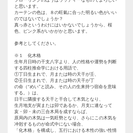
フローリングのほうはウッディーなものでよろしい
と思います。
カーテンの色は、８の旺氣に合った明るい色がいい
のではないでしょうか？
真っ赤というわけにはいかないでしょうから、桜
色、ピンク系がいかがかと思います。
参考としてください。
※１ 化木格
生年月日時の干支八字より、人の性格や運勢を判断
する四柱推命学における用語で、
①丁日生まれで、月または時の天干が壬、
②壬日生まれで、月または時の天干が丁
の命（“めい”と読み、その人の生来持つ宿命を意味
する。）は、
日干に隣接する天干と干合して木気となり、
生月地支が寅または卯であるか、月支に連なって
亥・卯・未の三合木局を成すならば、
原局内の木気は一気旺勢となり、さらにこの木気を
冲剋するものが命式中にない場合、
「化木格」を構成し、五行における木性の強い性情