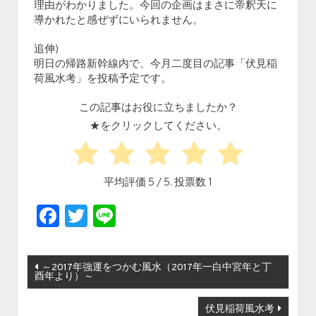
理由がわかりました。今回の企画はまさに帝釈天に
導かれたと感ぜずにいられません。
追伸)
明日の帰路新幹線内で、今月二度目の記事「伏見稲
荷風水考」を投稿予定です。
この記事はお役に立ちましたか？
★をクリックしてください。
平均評価
5
/ 5. 投票数
1
Facebook
Twitter
Line
投稿ナビゲーション
～2017年強運をつかむ風水（2017年一白中宮年と丁
酉年より）～
伏見稲荷風水考