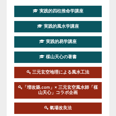
第１９期立命塾『実践的易学講座』
実践的四柱推命学講座
2026-08-22～2026-10-25
この講座はただ今募集中です。
実践的風水学講座
第19期立命塾実践的四柱推命学講座
2026-03-20～2026-07-19
実践的易学講座
この講座の募集は終了しました。
楳山天心の著書
第１９期立命塾実践的風水学講座
2025-09-13～2026-03-01
この講座の募集は終了しました。
三元玄空地理による風水工法
陰宅三元玄空風水講座
「増改築.com」× 三元玄空風水師「楳
2025-06-07～2025-06-08
山天心」コラボ企画
この講座の募集は終了しました。
氣場改良法
第１８期立命塾『実践的易学講座』