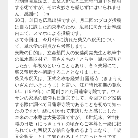
打劫煞開運法は、玄空大卦法と三元奇門遁甲を使用
する術ですが、その玄妙さを感じずにはいられませ
ん。感謝m(_ _)m
30日、31日も広島出張ですが、月二回のブログ投稿
は自らに課した約束事のため、広島に向かう新幹線
内にて、スマホによる投稿です。
さて今回は、今月4日に訪れた柴又帝釈天につい
て、風水学の視点から考察します。
実際の目的は、立命塾門人の安藤尚堯先生と執筆中
の風水書取材で、寅さんちの「とらや」風水探訪で
したが、年初めということもあり、各々夫婦にて、
柴又帝釈天へ初詣することとなりました。
柴又帝釈天は、正式名称を経栄山 題経寺（きょうえ
いざんだいきょうじ）と言い、江戸時代初期の寛永
6年（1629年）に開創された日蓮宗寺院です。ウメ
サンの家系の信仰も日蓮宗でして、今回ブログ投稿
する際に調べて日蓮宗寺院であることを初めて知っ
たのですが、縁に引かれて来訪したと感じました。
本来のご本尊は大曼荼羅ですが、18世紀末、9世住
職の日敬（にっきょう）の頃からご本尊と一緒に祀
られていた帝釈天が信仰を集めるようになり、「柴
又帝釈天」として知られるようになったそうです。