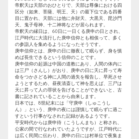
帝釈天は天部のおひとりで、天部は尊像における四
区分（如来、菩薩、明王、天）の最下位である四番
目に置かれ、天部には他に弁財天、大黒天、毘沙門
天、鬼子母神、十二神将などが居られます。
帝釈天の縁日は、60日に一日くる庚申の日とされ、
江戸時代に大流行した庚申信仰とも相俟って、多く
の参詣人を集めるようになったそうです。
庚申信仰とは、庚申の日に徹夜して眠らず、身を慎
めば長生できるという信仰のことです。
庚申信仰の起源は中国の道教にあり、人間の体内に
は三尸（さんし）がおり、庚申の日に天に昇って寿
命をつかさどる神に人間の過失を報告し、早死させ
ようとするため、昼夜清斎して神を思えば、三尸は
天に昇って人の罪状を告げることができないと、古
書に記されていることから由来します。
日本では、8世紀末には「守庚申（しゅこうし
ん）」という、庚申の夜には謹慎して眠らずに過ご
すという行事がなされた記録があるようです。
平安時代からは庚申待（こうしんまち）と称され、
公家の間で行なわれていたようですが、江戸時代に
は広く民間に伝わり、庚申の日には村単位で夜集ま