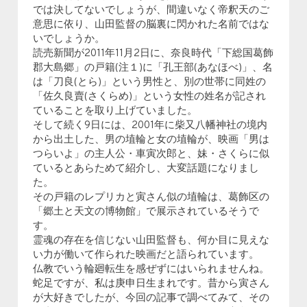
では決してないでしょうが、間違いなく帝釈天のご
意思に依り、山田監督の脳裏に閃かれた名前ではな
いでしょうか。
読売新聞が2011年11月2日に、奈良時代「下総国葛飾
郡大島郷」の戸籍(注１)に「孔王部(あなほべ)」、名
は「刀良(とら)」という男性と、別の世帯に同姓の
「佐久良賣(さくらめ)」という女性の姓名が記され
ていることを取り上げていました。
そして続く9日には、2001年に柴又八幡神社の境内
から出土した、男の埴輪と女の埴輪が、映画「男は
つらいよ」の主人公・車寅次郎と、妹・さくらに似
ているとあらためて紹介し、大変話題になりまし
た。
その戸籍のレプリカと寅さん似の埴輪は、葛飾区の
「郷土と天文の博物館」で展示されているそうで
す。
霊魂の存在を信じない山田監督も、何か目に見えな
い力が働いて作られた映画だと語られています。
仏教でいう輪廻転生を感ぜずにはいられませんね。
蛇足ですが、私は庚申日生まれです。昔から寅さん
が大好きでしたが、今回の記事で調べてみて、その