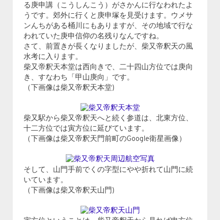
る庚申講（こうしんこう）がさかんに行なわれたよ
うです。郊外に行くと庚申塚を見受けます。ウメサ
ンんちがある桶川にもありますが、その地域で行な
われていた庚申信仰の名残りなんですね。
さて、前置きが長くなりましたが、柴又帝釈天の風
水考に入ります。
柴又帝釈天本堂は西向きで、二十四山方位では庚向
き、すなわち「甲山庚向」です。
（下画像は柴又帝釈天本堂)
柴又駅から柴又帝釈天へと続く参道は、北東方位、
十二方位では寅方位に延びています。
（下画像は柴又帝釈天門前町のGoogle衛星画像）
そして、山門手前でくの字型にやや折れて山門に続
いています。
（下画像は柴又帝釈天山門)