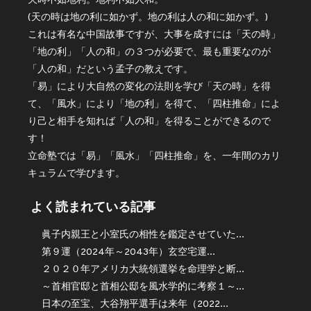
天時不如地利。地利不如人和。
(天の時は地の利に如かず。地の利は人の和に如かず。)
これは有名な中国故事ですが、大事を成すには「天の時」
「地の利」「人の和」の３つが必要で、最も重要なのが
「人の和」だという孟子の教えです。
「易」により大自然の変化の法則を学び「天の時」を得
て、「風水」により「地の利」を得て、「四柱推命」によ
り己と相手を知れば「人の和」を得ることができるので
す！
立命塾では「易」「風水」「四柱推命」を、一年間のカリ
キュラムで学びます。
よく読まれている記事
眞子内親王と小室氏の相性を鑑定させていた...
第９運（2024年～2043年）玄空宅運...
２０２０年アメリカ大統領選挙を命理学と断...
～首相官邸と首相公邸を風水学的に考察１～...
日本の至宝、大谷翔平選手は来年（2022...