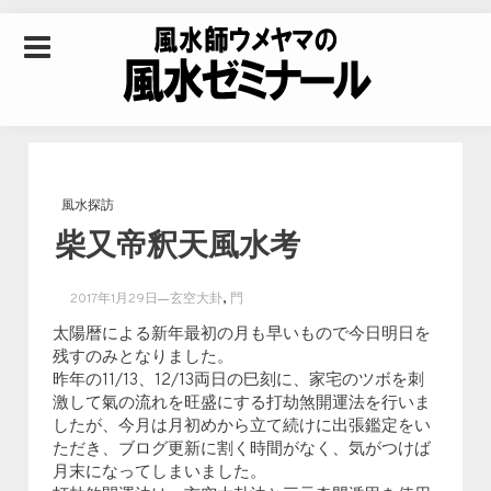
Skip to content
風水師ウメヤマの風
水ゼミナール｜風水
風水探訪
柴又帝釈天風水考
学・四柱推命学・易
,
2017年1月29日
玄空大卦
門
学を合わせた立命講
太陽暦による新年最初の月も早いもので今日明日を
残すのみとなりました。
昨年の11/13、12/13両日の巳刻に、家宅のツボを刺
座
激して氣の流れを旺盛にする打劫煞開運法を行いま
したが、今月は月初めから立て続けに出張鑑定をい
ただき、ブログ更新に割く時間がなく、気がつけば
月末になってしまいました。