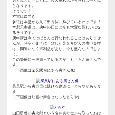
寅方位ということは、柴又帝釈天から見れば申方位
となります。
そうです
本堂は庚向き、
参道は本堂から見て申方位に延びているわけです
帝釈天参道は、庚申の日には今も大変な賑わいにな
るそうです。
庚申講は今ではほとんど行なわれることはありませ
んが、時空がまさに一致した柴又帝釈天の庚申参拝
は、間違いなく御利益があり、今も盛んなのでしょ
う。
この繁盛に一役買っているのが、もちろん寅さんで
す。
（下画像は柴又駅前にある寅さん像)
柴又駅から寅方位に延びる参道に、とらやがありま
す。
（下画像は映画の舞台となったとらや)
山田監督が寅次郎という名を寅方位から取ったわけ