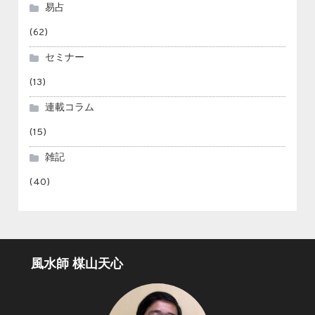
易占
(62)
セミナー
(13)
連載コラム
(15)
雑記
(40)
風水師 楳山天心