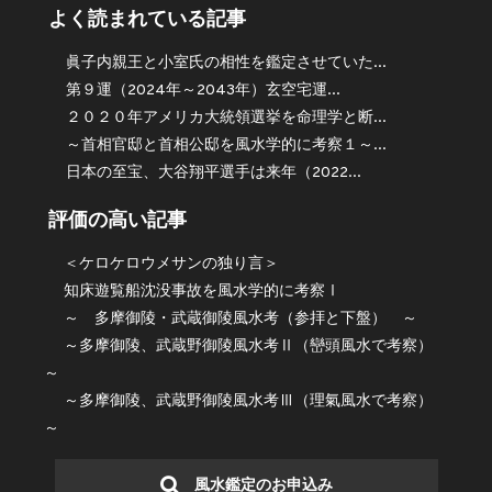
よく読まれている記事
眞子内親王と小室氏の相性を鑑定させていた...
第９運（2024年～2043年）玄空宅運...
２０２０年アメリカ大統領選挙を命理学と断...
～首相官邸と首相公邸を風水学的に考察１～...
日本の至宝、大谷翔平選手は来年（2022...
評価の高い記事
＜ケロケロウメサンの独り言＞
知床遊覧船沈没事故を風水学的に考察Ⅰ
～ 多摩御陵・武蔵御陵風水考（参拝と下盤） ～
～多摩御陵、武蔵野御陵風水考Ⅱ（巒頭風水で考察）
～
～多摩御陵、武蔵野御陵風水考Ⅲ（理氣風水で考察）
～
風水鑑定のお申込み