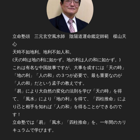
立命塾頭 三元玄空風水師 陰陽道運命鑑定師範 楳山天
心
天時不如地利。地利不如人和。
(天の時は地の利に如かず。地の利は人の和に如かず。)
これは有名な中国故事ですが、大事を成すには「天の時」
「地の利」「人の和」の３つが必要で、最も重要なのが
「人の和」だという孟子の教えです。
「易」により大自然の変化の法則を学び「天の時」を得
て、「風水」により「地の利」を得て、「四柱推命」によ
り己と相手を知れば「人の和」を得ることができるので
す！
立命塾では「易」「風水」「四柱推命」を、一年間のカリ
キュラムで学びます。