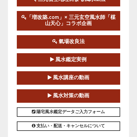
陰宅三元玄空風水講座
「増改築.com」× 三元玄空風水師「楳
2025-06-07～2025-06-08
山天心」コラボ企画
この講座の募集は終了しました。
氣場改良法
第１８期立命塾『実践的易学講座』
2025-06-21～2025-08-24
風水鑑定実例
この講座の募集は終了しました。
第１８期立命塾「実践的四柱立命学（四
風水講座の動画
柱推命学）講座」
2025-01-11～2025-05-11
風水対策の動画
この講座の募集は終了しました。
陽宅風水鑑定データご入力フォーム
支払い・配送・キャンセルについて