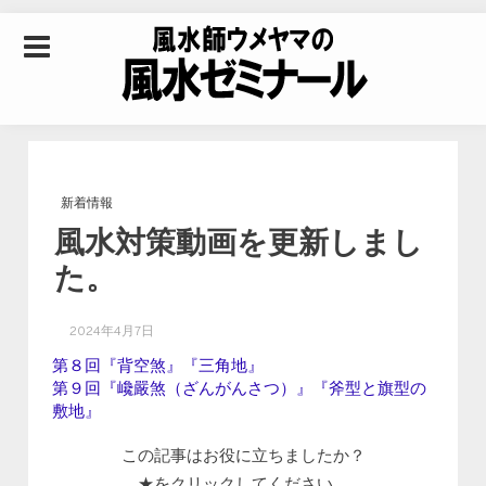
Skip to content
風水師ウメヤマの風
水ゼミナール｜風水
新着情報
風水対策動画を更新しまし
学・四柱推命学・易
た。
学を合わせた立命講
2024年4月7日
第８回『背空煞』『三角地』
座
第９回『巉嚴煞（ざんがんさつ）』『斧型と旗型の
敷地』
この記事はお役に立ちましたか？
★をクリックしてください。