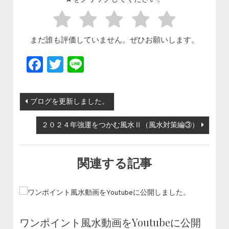
まだ誰も評価していません。ぜひお願いします。
Facebook
Twitter
Line
投稿ナビゲーション
ブログを更新しました。
２０２４年強運をつかむ風水Ⅱ（風水対策編③）
関連する記事
ワンポイント風水動画をYoutubeに公開