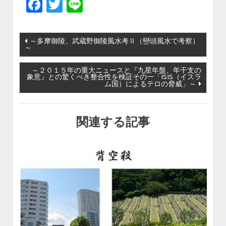
Facebook
Twitter
Line
投稿ナビゲーション
～多摩御陵、武蔵野御陵風水考Ⅱ（巒頭風水で考察）
～
～２０１５年の重大ニュースと『九星年盤、年干支の
象意』との驚くべき整合性を検証その一「ISIS（イスラ
ム国）によるテロの脅威」～
関連する記事