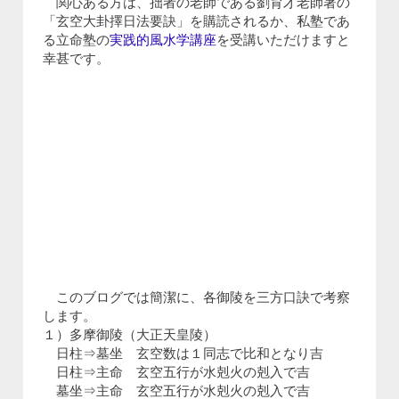
関心ある方は、拙者の老師である劉育才老師著の
「玄空大卦擇日法要訣」を購読されるか、私塾であ
る立命塾の
実践的風水学講座
を受講いただけますと
幸甚です。
このブログでは簡潔に、各御陵を三方口訣で考察
します。
１）多摩御陵（大正天皇陵）
日柱⇒墓坐 玄空数は１同志で比和となり吉
日柱⇒主命 玄空五行が水剋火の剋入で吉
墓坐⇒主命 玄空五行が水剋火の剋入で吉