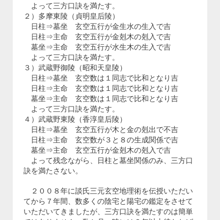
よって三方口訣を満たす。
２）多摩東陵（貞明皇后陵）
日柱⇒墓坐 玄空五行が金生水の生入で吉
日柱⇒主命 玄空五行が金剋木の剋入で吉
墓坐⇒主命 玄空五行が水生木の生入で吉
よって三方口訣を満たす。
３）武蔵野御陵（昭和天皇陵）
日柱⇒墓坐 玄空数は１同志で比和となり吉
日柱⇒主命 玄空数は１同志で比和となり吉
墓坐⇒主命 玄空数は１同志で比和となり吉
よって三方口訣を満たす。
４）武蔵野東陵（香淳皇后陵）
日柱⇒墓坐 玄空五行が木と金の剋出で不吉
日柱⇒主命 玄空数が３と８の生成関係で吉
墓坐⇒主命 玄空五行が金剋木の剋入で吉
よって残念ながら、日柱と墓坐関係のみ、三方口
訣を満たさない。
２００８年に談氏三元玄空地理術を伝授いただい
てから７年間、数多くの陰宅と陽宅の鑑定をさせて
いただいてきましたが、三方口訣を満たすのは簡単