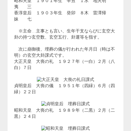
昭和天皇 １９０１年生 辛丑 １水 地火明
夷 三
香淳皇后 １９０３年生 癸卯 ８木 雷澤帰
妹 七
※主命…主事とも言い、生年干支ならびに玄空大
卦の持つ玄空数、玄空五行、卦運等を指す。
次に崩御後、埋葬の儀が行われた年月日（時は不
明）の玄空大卦課式です。
大正天皇 大喪の礼 １９２７年（一白）２月（八
白）７日
貞明皇后 大喪の儀 １９５１年（四緑）６月（四
緑）２２日
昭和天皇 大喪の礼 １９８９年（二黒）２月（二
黒）２４日