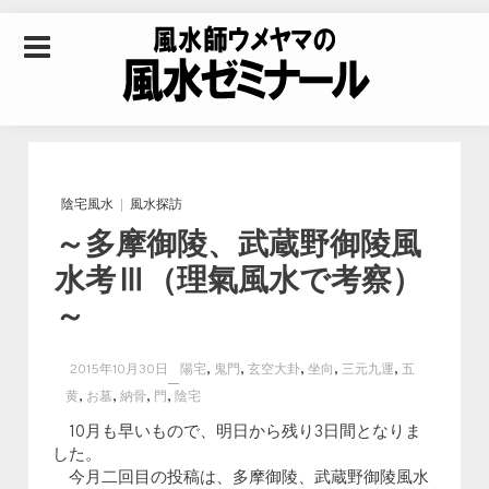
Skip to content
風水師ウメヤマの風
水ゼミナール｜風水
陰宅風水
風水探訪
～多摩御陵、武蔵野御陵風
学・四柱推命学・易
水考Ⅲ（理氣風水で考察）
～
学を合わせた立命講
,
,
,
,
,
2015年10月30日
陽宅
鬼門
玄空大卦
坐向
三元九運
五
座
,
,
,
,
黄
お墓
納骨
門
陰宅
10月も早いもので、明日から残り3日間となりま
した。
今月二回目の投稿は、多摩御陵、武蔵野御陵風水