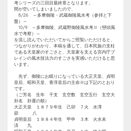
考シリーズの三回目最終章となります。
間が空いてしまいましたので、
8/26 ～多摩御陵・武蔵御陵風水考（参拝と下
盤）～
10/9 ～多摩御陵、武蔵野御陵風水考Ⅱ（巒頭風
水で考察）～
を流し読んでいただいてからご照覧いただけると、
つながりがわかり、本稿を通して、日本民族の支柱
である天皇家のすごさと、天皇家を支える宮内庁ブ
レインの風水技法力のすごさを実感いただけると思
います。
先ず、御陵にお眠りになっている大正天皇、貞明
皇后、昭和天皇、香淳皇后の主命※は下記のとおり
です。
（ご芳名 生年 干支 玄空数 玄空五行 玄空大
卦名 卦運の順）
大正天皇 １８７９年生 己卯 ７火 水澤
節 八
貞明皇后 １８８４年生 甲申 ３木 火水未
済 九