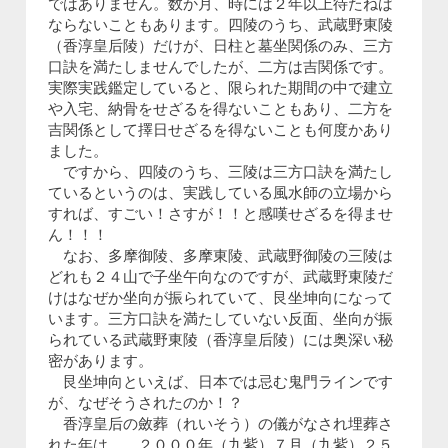
ではありません。数か月、時には２年以上待たねば
ならないこともあります。四陵のうち、武蔵野東陵
（香淳皇后陵）だけが、日柱と墓坐関係のみ、三方
口訣を満たしませんでしたが、二方は吉関係です。
実際実践鑑定していると、限られた期間の中で建立
や入宅、納骨をせざるを得ないこともあり、二方を
吉関係として擇日せざるを得ないことも何度かあり
ました。
ですから、四陵のうち、三陵は三方口訣を満たし
ているというのは、実践している風水師の立場から
すれば、すごい！さすが！！と感嘆せざるを得ませ
ん！！！
なお、多摩御陵、多摩東陵、武蔵野御陵の三陵は
どれも２４山で子坐午向なのですが、武蔵野東陵だ
けはなぜか坐向が振られていて、艮坐坤向になって
います。三方口訣を満たしていない反面、坐向が振
られている武蔵野東陵（香淳皇后陵）には奥深い秘
密があります。
艮坐坤向といえば、日本では忌む鬼門ラインです
が、なぜそうされたのか！？
香淳皇后の斂葬（れいそう）の儀がなされ埋葬さ
れた年は、 ２０００年（九紫）７月（九紫）２５