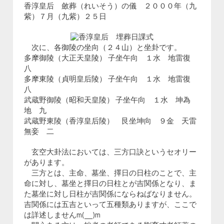
香淳皇后 斂葬（れいそう）の儀 ２０００年（九
紫）７月（九紫）２５日
次に、各御陵の坐向（２４山）と坐卦です。
多摩御陵（大正天皇陵） 子坐午向 １水 地雷復
八
多摩東陵（貞明皇后陵） 子坐午向 １水 地雷復
八
武蔵野御陵（昭和天皇陵） 子坐午向 １水 坤為
地 九
武蔵野東陵（香淳皇后陵） 艮坐坤向 ９金 天雷
無妾 二
玄空大卦法においては、三方口訣というセオリー
があります。
三方とは、主命、墓坐、擇日の日柱のことで、主
命に対し、墓坐と擇日の日柱とが吉関係となり、ま
た墓坐に対し日柱が吉関係にならねばなりません。
吉関係には五吉といって五種類ありますが、ここで
は詳述しませんm(__)m