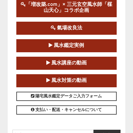
陰宅三元玄空風水講座
「増改築.com」× 三元玄空風水師「楳
2025-06-07～2025-06-08
山天心」コラボ企画
この講座の募集は終了しました。
氣場改良法
第１８期立命塾『実践的易学講座』
2025-06-21～2025-08-24
風水鑑定実例
この講座の募集は終了しました。
第１８期立命塾「実践的四柱立命学（四
風水講座の動画
柱推命学）講座」
2025-01-11～2025-05-11
風水対策の動画
この講座の募集は終了しました。
陽宅風水鑑定データご入力フォーム
支払い・配送・キャンセルについて