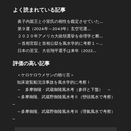
よく読まれている記事
眞子内親王と小室氏の相性を鑑定させていた...
第９運（2024年～2043年）玄空宅運...
２０２０年アメリカ大統領選挙を命理学と断...
～首相官邸と首相公邸を風水学的に考察１～...
日本の至宝、大谷翔平選手は来年（2022...
評価の高い記事
＜ケロケロウメサンの独り言＞
知床遊覧船沈没事故を風水学的に考察Ⅰ
～ 多摩御陵・武蔵御陵風水考（参拝と下盤） ～
～多摩御陵、武蔵野御陵風水考Ⅱ（巒頭風水で考察）
～
～多摩御陵、武蔵野御陵風水考Ⅲ（理氣風水で考察）
～