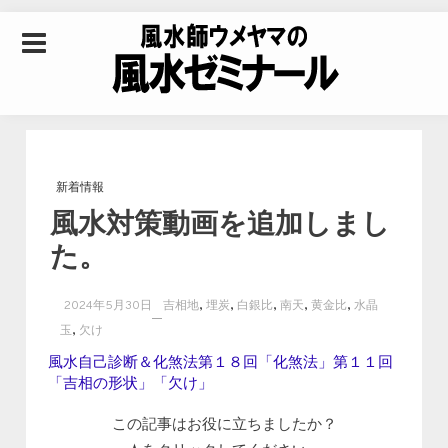
Skip to content
風水師ウメヤマの風
水ゼミナール｜風水
新着情報
風水対策動画を追加しまし
学・四柱推命学・易
た。
学を合わせた立命講
,
,
,
,
,
2024年5月30日
吉相地
埋炭
白銀比
南天
黄金比
水晶
,
玉
欠け
座
風水自己診断＆化煞法第１８回「化煞法」第１１回
「吉相の形状」「欠け」
この記事はお役に立ちましたか？