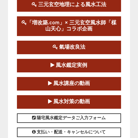
この講座の募集は終了しました。
三元玄空地理による風水工法
陰宅三元玄空風水講座
「増改築.com」× 三元玄空風水師「楳
2025-06-07～2025-06-08
山天心」コラボ企画
この講座の募集は終了しました。
氣場改良法
第１８期立命塾『実践的易学講座』
2025-06-21～2025-08-24
風水鑑定実例
この講座の募集は終了しました。
第１８期立命塾「実践的四柱立命学（四
風水講座の動画
柱推命学）講座」
2025-01-11～2025-05-11
風水対策の動画
この講座の募集は終了しました。
陽宅風水鑑定データご入力フォーム
支払い・配送・キャンセルについて