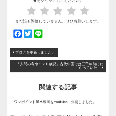
★をクリックしてください。
まだ誰も評価していません。ぜひお願いします。
Facebook
Twitter
Line
投稿ナビゲーション
ブログを更新しました。
「人間の寿命１２０歳説」古代中国では三千年前にわ
かっていた！
関連する記事