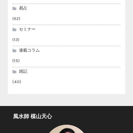
易占
(62)
セミナー
(13)
連載コラム
(15)
雑記
(40)
風水師 楳山天心