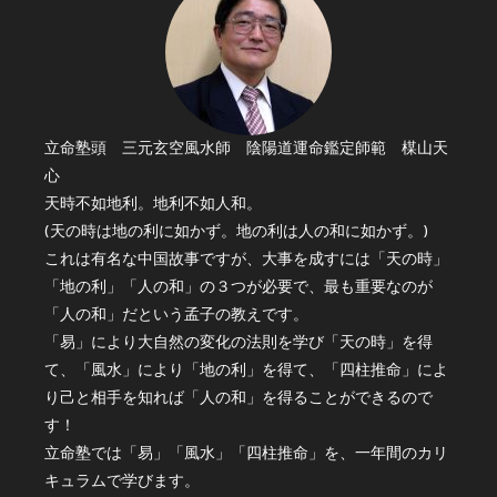
立命塾頭 三元玄空風水師 陰陽道運命鑑定師範 楳山天
心
天時不如地利。地利不如人和。
(天の時は地の利に如かず。地の利は人の和に如かず。)
これは有名な中国故事ですが、大事を成すには「天の時」
「地の利」「人の和」の３つが必要で、最も重要なのが
「人の和」だという孟子の教えです。
「易」により大自然の変化の法則を学び「天の時」を得
て、「風水」により「地の利」を得て、「四柱推命」によ
り己と相手を知れば「人の和」を得ることができるので
す！
立命塾では「易」「風水」「四柱推命」を、一年間のカリ
キュラムで学びます。