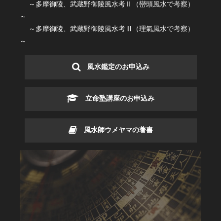
～多摩御陵、武蔵野御陵風水考Ⅱ（巒頭風水で考察）
～
～多摩御陵、武蔵野御陵風水考Ⅲ（理氣風水で考察）
～
風水鑑定のお申込み
立命塾講座のお申込み
風水師ウメヤマの著書