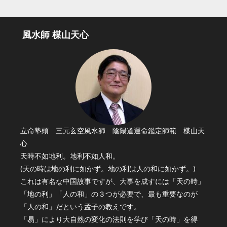
風水師 楳山天心
立命塾頭 三元玄空風水師 陰陽道運命鑑定師範 楳山天
心
天時不如地利。地利不如人和。
(天の時は地の利に如かず。地の利は人の和に如かず。)
これは有名な中国故事ですが、大事を成すには「天の時」
「地の利」「人の和」の３つが必要で、最も重要なのが
「人の和」だという孟子の教えです。
「易」により大自然の変化の法則を学び「天の時」を得