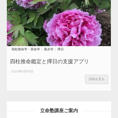
四柱推命学・算命学
風水学
擇日
四柱推命鑑定と擇日の支援アプリ
2022年4月18日
詳細を見る
立命塾講座ご案内