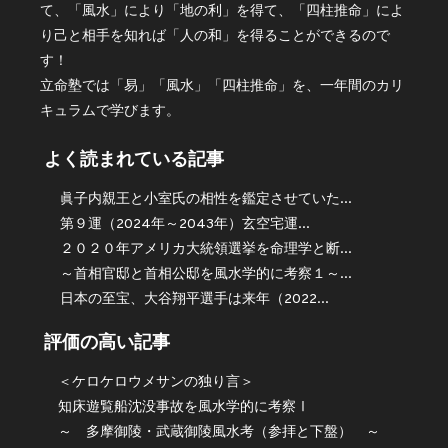
て、「風水」により「地の利」を得て、「四柱推命」によ
り己と相手を知れば「人の和」を得ることができるので
す！
立命塾では「易」「風水」「四柱推命」を、一年間のカリ
キュラムで学びます。
よく読まれている記事
眞子内親王と小室氏の相性を鑑定させていた...
第９運（2024年～2043年）玄空宅運...
２０２０年アメリカ大統領選挙を命理学と断...
～首相官邸と首相公邸を風水学的に考察１～...
日本の至宝、大谷翔平選手は来年（2022...
評価の高い記事
＜ケロケロウメサンの独り言＞
知床遊覧船沈没事故を風水学的に考察Ⅰ
～ 多摩御陵・武蔵御陵風水考（参拝と下盤） ～