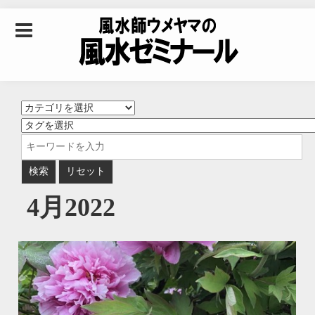
Skip to content
風水師ウメヤマの風
水ゼミナール｜風水
学・四柱推命学・易
4月2022
学を合わせた立命講
座