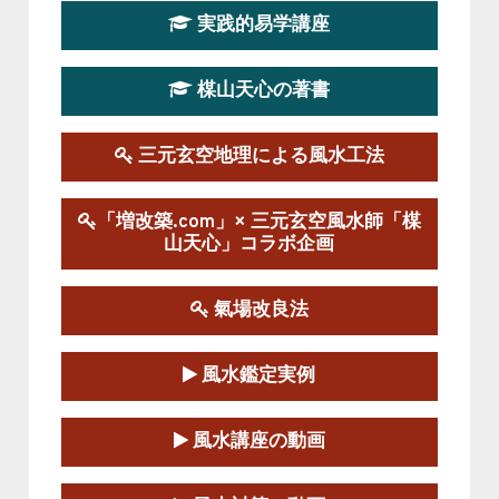
2026-03-20～2026-07-19
実践的易学講座
この講座の募集は終了しました。
楳山天心の著書
第１９期立命塾実践的風水学講座
2025-09-13～2026-03-01
この講座の募集は終了しました。
三元玄空地理による風水工法
陰宅三元玄空風水講座
「増改築.com」× 三元玄空風水師「楳
2025-06-07～2025-06-08
山天心」コラボ企画
この講座の募集は終了しました。
氣場改良法
第１８期立命塾『実践的易学講座』
2025-06-21～2025-08-24
風水鑑定実例
この講座の募集は終了しました。
第１８期立命塾「実践的四柱立命学（四
風水講座の動画
柱推命学）講座」
2025-01-11～2025-05-11