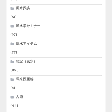
風水探訪
(51)
風水学セミナー
(97)
風水アイテム
(77)
雑記（風水）
(106)
馬来西亜編
(8)
占術
(44)