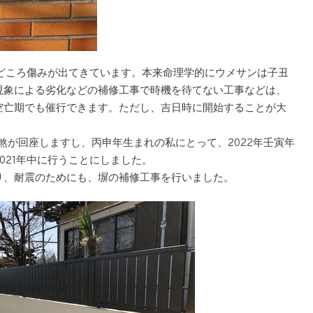
ろどころ傷みが出てきています。本来命理学的にウメサンは子丑
現象による劣化などの補修工事で時機を待てない工事などは、
空亡期でも催行できます。ただし、吉日時に開始することが大
三煞が回座しますし、丙申年生まれの私にとって、2022年壬寅年
021年中に行うことにしました。
り、耐震のためにも、塀の補修工事を行いました。