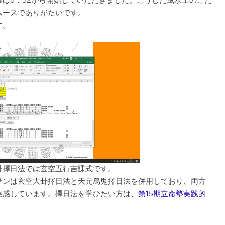
は8：52から開始していただきました。こうした風水上のこだ
ムースでありがたいです。
す。
卦擇日法では玄空五行吉課式です。
サンは玄空大卦擇日法と天元烏兎擇日法を併用しており、両方
実感しています。擇日法を学びたい方は、
第15期立命塾実践的