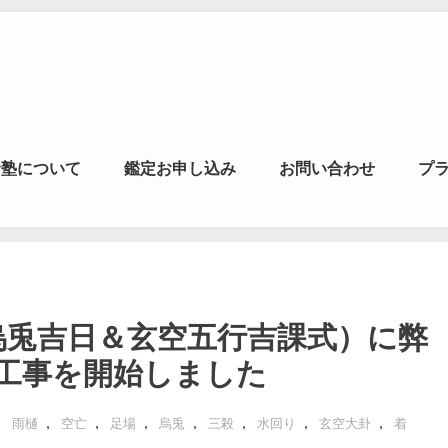
マの風水ゼミナー
命塾について
鑑定お申し込み
お問い合わせ
プ
学・易学を合わせた
刻（烏兎吉日＆玄空五行吉課式）に弊
工事を開始しました
,
,
,
,
,
,
,
,
雨樋
空亡
足場
烏兎
三殺
水回り
玄空大卦
着