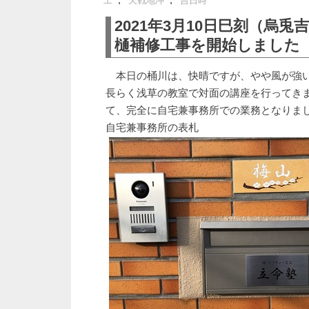
,
,
工
天戦地冲
吉日時
2021年3月10日巳刻（烏
樋補修工事を開始しました
本日の桶川は、快晴ですが、やや風が強
長らく浅草の教室で対面の講座を行ってき
て、完全に自宅兼事務所での業務となりま
自宅兼事務所の表札