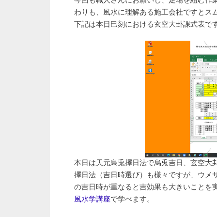
今回も職人さんにお願いし、足場を組む作業
わりも、風水に理解ある施工会社ですとス
下記は本日巳刻における玄空大卦課式表で
本日は天元烏兎擇日法で烏兎吉日、玄空大
擇日法（吉日時選び）も様々ですが、ウメ
の吉日時が重なると吉効果も大きいことを
風水学講座
で学べます。