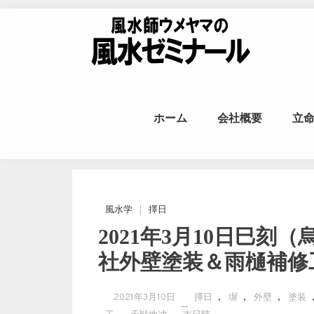
Skip to content
風水師ウメヤ
ホーム
会社概要
立
命
風水学
擇日
2021年3月10日巳
社外壁塗装＆雨樋補修
,
,
,
2021年3月10日
擇日
塀
外壁
塗装