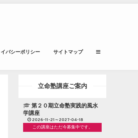
ル｜風水学・四柱推
ライバシーポリシー
サイトマップ
立命講座
立命塾講座ご案内
第２０期立命塾実践的風水
学講座
2026-11-21～2027-04-18
この講座はただ今募集中です。