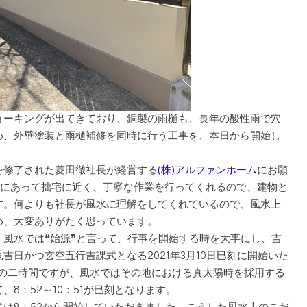
ョーキングが出てきており、銅製の雨樋も、長年の酸性雨で穴
め、外壁塗装と雨樋補修を同時に行う工事を、本日から開始し
を修了された菱田徹社長が経営する
(株)アルファンホーム
にお願
市にあって拙宅に近く、丁寧な作業を行ってくれるので、建物と
す。何よりも社長が風水に理解をしてくれているので、風水上
め、大変ありがたく思っています。
風水では❝始源❞と言って、行事を開始する時を大事にし、吉
日かつ玄空五行吉課式となる2021年3月10日巳刻に開始いた
時の二時間ですが、風水ではその地における真太陽時を採用する
8：52～10：51が巳刻となります。