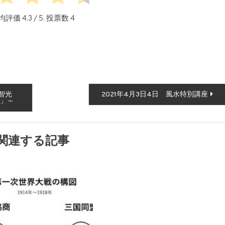
均評価
4.3
/ 5. 投票数
4
智光
2021年4月3日4日 風水特別講座
」～
関連する記事