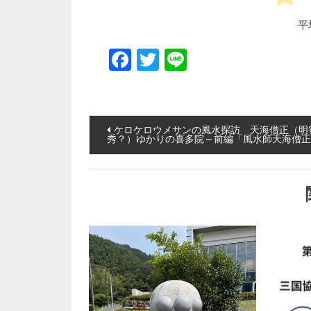
平
Facebook
Twitter
Line
投稿ナビゲーション
ケロケロウメサンの風水探訪 天海僧正（明
秀？）ゆかりの喜多院～前編「風水師天海僧正