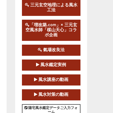
三元玄空地理による風水
工法
第１９期立命塾実践的風水
学講座
2025-09-13～2026-03-01
「増改築.com」× 三元玄
空風水師「楳山天心」コラ
この講座の募集は終了しました。
ボ企画
陰宅三元玄空風水講座
2025-06-07～2025-06-08
氣場改良法
この講座の募集は終了しました。
風水鑑定実例
第１８期立命塾『実践的易
学講座』
風水講座の動画
2025-06-21～2025-08-24
この講座の募集は終了しました。
風水対策の動画
第１８期立命塾「実践的四
柱立命学（四柱推命学）講座」
陽宅風水鑑定データご入力フォ
ーム
2025-01-11～2025-05-11