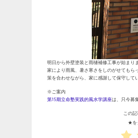
明日から外壁塗装と雨樋補修工事が始まり
家により雨風、暑さ寒さをしのがせてもら
策を合わせながら、家に感謝して保守して
※ご案内
第15期立命塾実践的風水学講座
は、只今募
この記
★を