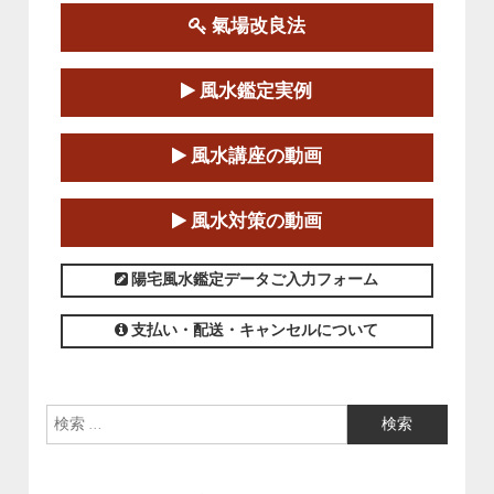
氣場改良法
第１８期立命塾『実践的易学講座』
2025-06-21～2025-08-24
風水鑑定実例
この講座の募集は終了しました。
第１８期立命塾「実践的四柱立命学（四
風水講座の動画
柱推命学）講座」
2025-01-11～2025-05-11
風水対策の動画
この講座の募集は終了しました。
陽宅風水鑑定データご入力フォーム
支払い・配送・キャンセルについて
検索: