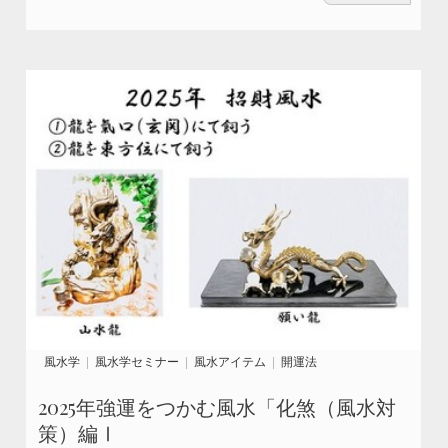
風水学
風水学セミナー
風水アイテム
開運法
2025年強運をつかむ風水「化煞（風水対
策）編Ⅰ