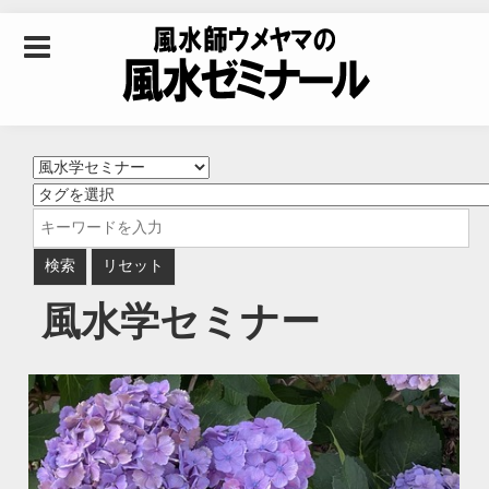
Skip to content
風水師ウメヤマの風
水ゼミナール｜風水
学・四柱推命学・易
風水学セミナー
学を合わせた立命講
座