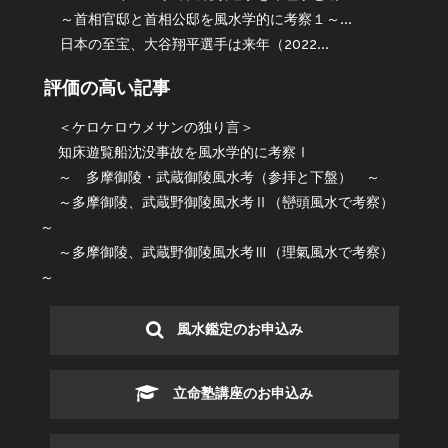
～首相官邸と首相公邸を風水学的に考察１～...
日本の至宝、大谷翔平選手は来年（2022...
評価の高い記事
＜ケロケロウメサンの独り言＞
知床遊覧船沈没事故を風水学的に考察Ⅰ
～ 多摩御陵・武蔵御陵風水考（参拝と下盤） ～
～多摩御陵、武蔵野御陵風水考Ⅱ（巒頭風水で考察）
～
～多摩御陵、武蔵野御陵風水考Ⅲ（理氣風水で考察）
～
風水鑑定のお申込み
立命塾講座のお申込み