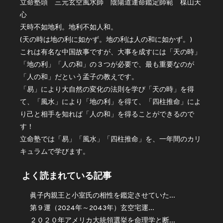
立命塾頭 三元玄空風水師 陰陽道運命鑑定師範 楳山天
心
天時不如地利。地利不如人和。
(天の時は地の利に如かず。地の利は人の和に如かず。)
これは有名な中国故事ですが、大事を成すには「天の時」
「地の利」「人の和」の３つが必要で、最も重要なのが
「人の和」だという孟子の教えです。
「易」により大自然の変化の法則を学び「天の時」を得
て、「風水」により「地の利」を得て、「四柱推命」によ
り己と相手を知れば「人の和」を得ることができるので
す！
立命塾では「易」「風水」「四柱推命」を、一年間のカリ
キュラムで学びます。
よく読まれている記事
眞子内親王と小室氏の相性を鑑定させていた...
第９運（2024年～2043年）玄空宅運...
２０２０年アメリカ大統領選挙を命理学と断...