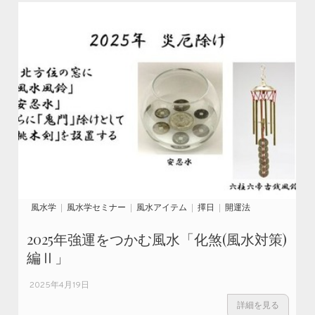
風水学
風水学セミナー
風水アイテム
擇日
開運法
2025年強運をつかむ風水「化煞(風水対策)
編Ⅱ」
2025年4月19日
詳細を見る