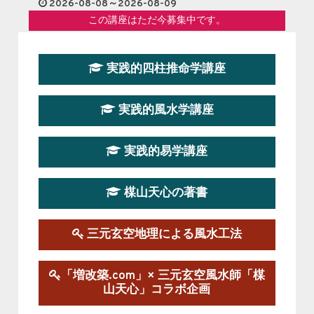
2026-08-08～2026-08-09
この講座はただ今募集中です。
第１９期立命塾『実践的易学講座』
実践的四柱推命学講座
2026-08-22～2026-10-25
この講座はただ今募集中です。
実践的風水学講座
第19期立命塾実践的四柱推命学講座
2026-03-20～2026-07-19
実践的易学講座
この講座の募集は終了しました。
楳山天心の著書
第１９期立命塾実践的風水学講座
2025-09-13～2026-03-01
この講座の募集は終了しました。
三元玄空地理による風水工法
陰宅三元玄空風水講座
「増改築.com」× 三元玄空風水師「楳
2025-06-07～2025-06-08
山天心」コラボ企画
この講座の募集は終了しました。