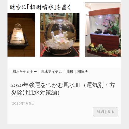
風水学セミナー
風水アイテム
擇日
開運法
2020年強運をつかむ風水Ⅲ（運気別・方
災除け風水対策編）
2020年1月5日
詳細を見る