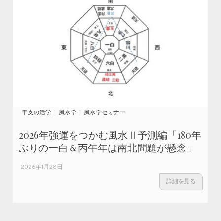
干支の活学
風水学
風水学セミナー
2026年強運をつかむ風水Ⅱ予測編「180年
ぶりの一白＆丙午年は南北問題が懸念」
2026年1月28日
詳細を見る