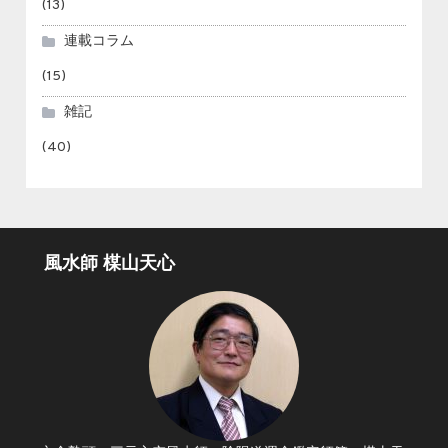
(13)
連載コラム
(15)
雑記
(40)
風水師 楳山天心