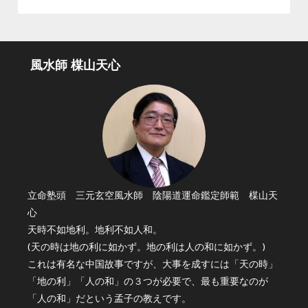
風水師 楳山天心
立命塾頭 三元玄空風水師 陰陽道運命鑑定師範 楳山天
心
天時不如地利。地利不如人和。
(天の時は地の利に如かず。地の利は人の和に如かず。)
これは有名な中国故事ですが、大事を成すには「天の時」
「地の利」「人の和」の３つが必要で、最も重要なのが
「人の和」だという孟子の教えです。