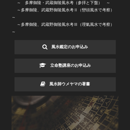
～ 多摩御陵・武蔵御陵風水考（参拝と下盤） ～
～多摩御陵、武蔵野御陵風水考Ⅱ（巒頭風水で考察）
～
～多摩御陵、武蔵野御陵風水考Ⅲ（理氣風水で考察）
～
風水鑑定のお申込み
立命塾講座のお申込み
風水師ウメヤマの著書