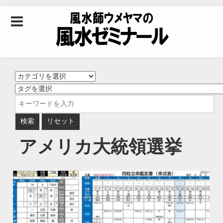
Skip to content
風水師ウメヤマの風
水ゼミナール｜風水
学・四柱推命学・易
アメリカ大統領選挙
学を合わせた立命講
座