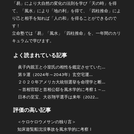
「易」により大自然の変化の法則を学び「天の時」を得
て、「風水」により「地の利」を得て、「四柱推命」によ
り己と相手を知れば「人の和」を得ることができるので
す！
立命塾では「易」「風水」「四柱推命」を、一年間のカリ
キュラムで学びます。
よく読まれている記事
眞子内親王と小室氏の相性を鑑定させていた...
第９運（2024年～2043年）玄空宅運...
２０２０年アメリカ大統領選挙を命理学と断...
～首相官邸と首相公邸を風水学的に考察１～...
日本の至宝、大谷翔平選手は来年（2022...
評価の高い記事
＜ケロケロウメサンの独り言＞
知床遊覧船沈没事故を風水学的に考察Ⅰ