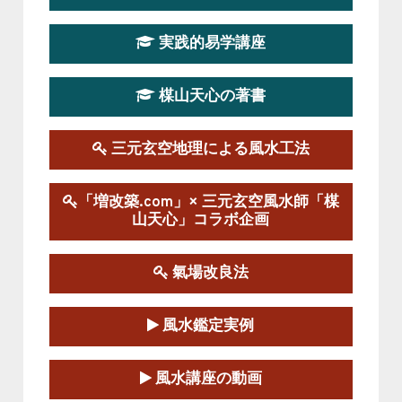
第19期立命塾実践的四柱推命学講座
2026-03-20～2026-07-19
実践的易学講座
この講座の募集は終了しました。
楳山天心の著書
第１９期立命塾実践的風水学講座
2025-09-13～2026-03-01
この講座の募集は終了しました。
三元玄空地理による風水工法
陰宅三元玄空風水講座
「増改築.com」× 三元玄空風水師「楳
2025-06-07～2025-06-08
山天心」コラボ企画
この講座の募集は終了しました。
氣場改良法
第１８期立命塾『実践的易学講座』
2025-06-21～2025-08-24
風水鑑定実例
この講座の募集は終了しました。
第１８期立命塾「実践的四柱立命学（四
風水講座の動画
柱推命学）講座」