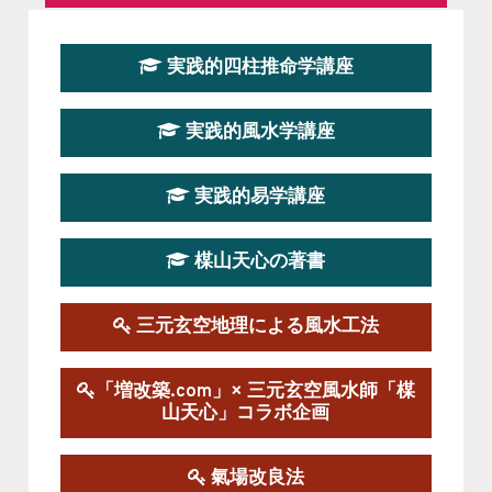
第１９期立命塾『実践的易学講座』
実践的四柱推命学講座
2026-08-22～2026-10-25
この講座はただ今募集中です。
実践的風水学講座
第19期立命塾実践的四柱推命学講座
2026-03-20～2026-07-19
実践的易学講座
この講座の募集は終了しました。
楳山天心の著書
第１９期立命塾実践的風水学講座
2025-09-13～2026-03-01
この講座の募集は終了しました。
三元玄空地理による風水工法
陰宅三元玄空風水講座
「増改築.com」× 三元玄空風水師「楳
2025-06-07～2025-06-08
山天心」コラボ企画
この講座の募集は終了しました。
氣場改良法