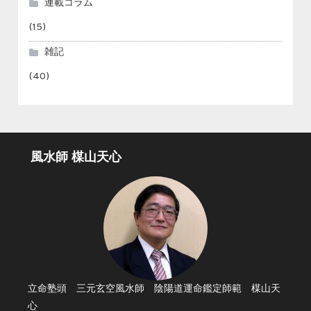
連載コラム
(15)
雑記
(40)
風水師 楳山天心
立命塾頭 三元玄空風水師 陰陽道運命鑑定師範 楳山天
心