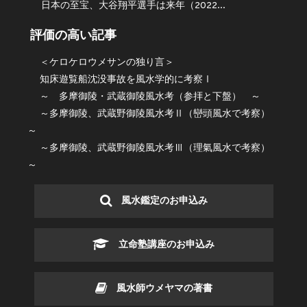
日本の至宝、大谷翔平選手は来年（2022...
評価の高い記事
＜ケロケロウメサンの独り言＞
知床遊覧船沈没事故を風水学的に考察Ⅰ
～ 多摩御陵・武蔵御陵風水考（参拝と下盤） ～
～多摩御陵、武蔵野御陵風水考Ⅱ（巒頭風水で考察）
～
～多摩御陵、武蔵野御陵風水考Ⅲ（理氣風水で考察）
～
風水鑑定のお申込み
立命塾講座のお申込み
風水師ウメヤマの著書