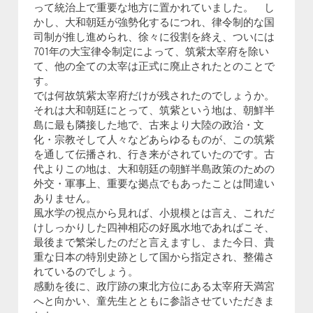
って統治上で重要な地方に置かれていました。 し
かし、大和朝廷が強勢化するにつれ、律令制的な国
司制が推し進められ、徐々に役割を終え、ついには
701年の大宝律令制定によって、筑紫太宰府を除い
て、他の全ての太宰は正式に廃止されたとのことで
す。
では何故筑紫太宰府だけが残されたのでしょうか。
それは大和朝廷にとって、筑紫という地は、朝鮮半
島に最も隣接した地で、古来より大陸の政治・文
化・宗教そして人々などあらゆるものが、この筑紫
を通して伝播され、行き来がされていたのです。古
代よりこの地は、大和朝廷の朝鮮半島政策のための
外交・軍事上、重要な拠点でもあったことは間違い
ありません。
風水学の視点から見れば、小規模とは言え、これだ
けしっかりした四神相応の好風水地であればこそ、
最後まで繁栄したのだと言えますし、また今日、貴
重な日本の特別史跡として国から指定され、整備さ
れているのでしょう。
感動を後に、政庁跡の東北方位にある太宰府天満宮
へと向かい、童先生とともに参詣させていただきま