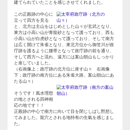
建てられていたことを感じさせてくれました。
この正殿跡の中心に
立って四方を見る
と、北方は主山をはじめとした山々が玄武となり、
東方は小高い山が青龍砂となって護っており、西も
小高い山が白虎砂となって護っており、そして南方
は広く開けて朱雀となり、東北方位から御笠川が政
庁跡を護るように腰帯となって政庁跡の前を通り、
そして西方へと流れ、遠方には案山朝山もしっかり
と座していました。
（右画像上；政庁跡の北方位に座す山々 右画像
下；政庁跡の南方位にある朱雀大路、案山朝山にあ
たる山々）
そうです！風水理想
の地とされる四神相
応の地です！！
正殿跡の中心で南方に向いて目を閉じしばし黙想し
てみました。龍穴とされる地特有の生氣を感じまし
た。