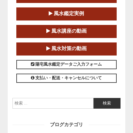
第１８期立命塾『実践的易学講座』
2025-06-21～2025-08-24
風水鑑定実例
この講座の募集は終了しました。
第１８期立命塾「実践的四柱立命学（四
風水講座の動画
柱推命学）講座」
2025-01-11～2025-05-11
風水対策の動画
この講座の募集は終了しました。
陽宅風水鑑定データご入力フォーム
支払い・配送・キャンセルについて
検索:
ブログカテゴリ