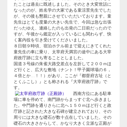
たことは過去に既述しました。そのとき大変世話に
なったのが、姓名学の大家である童涼景先生でした
が、その後も懇親にさせていただいております。童
先生はとても度量の大きい先生で、今回は急な出張
だったゆえ、連絡したのも出発の二日前だったので
すが、午後から鑑定が入っているにも関わらず、快
く案内役を引き受けてくださいました。
８日朝９時頃、宿泊ホテル前まで迎えにきてくれた
童先生の車に乗り、太宰府天満宮の途中にある大宰
府政庁跡に立ち寄ることとしました。
国道３号線の朱雀大路交差点を左折して２００ｍほ
ど行くと、広大な敷地（ナント！甲子園球場の６，
４倍とか…！！）があり、ここが『都督府古址（と
とくふこし）』とも称される『大宰府政庁跡』で
す。
西南方位にある駐車
場に車を停めて、南門跡からまっすぐ北へ歩きまし
た。中門跡を通りさらに北へ１５０ｍほど行くと政
庁跡と記された大きな石碑が建立されており、その
周りには大きな礎石が数十点在していました。その
礎石の大きさからして、かなり大きく立派な正殿が