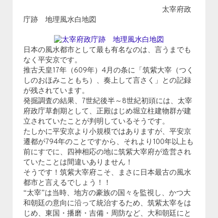
太宰府政
庁跡 地理風水白地図
日本の風水都市として最も有名なのは、言うまでも
なく平安京です。
推古天皇17年（609年）4月の条に「筑紫大宰（つく
しのおほみこともち）、奏上して言さく」との記録
が残されています。
発掘調査の結果、7世紀後半～8世紀初頭には、太宰
府政庁草創期として、正殿はじめ堀立柱建物群が建
立されていたことが判明しているそうです。
たしかに平安京より小規模ではありますが、平安京
遷都が794年のことですから、それより100年以上も
前にすでに、四神相応の地に筑紫大宰府が造営され
ていたことは間違いありません！
そうです！筑紫大宰府こそ、まさに日本最古の風水
都市と言えるでしょう！！
“太宰”は当時、地方の豪族の国々を監視し、かつ大
和朝廷の意向に沿って統治するため、筑紫太宰をは
じめ、東国・播磨・吉備・周防など、大和朝廷にと