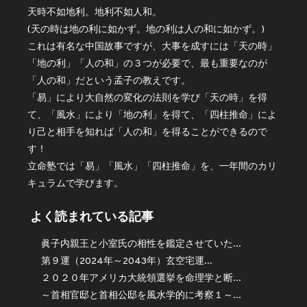
天時不如地利。地利不如人和。
(天の時は地の利に如かず。地の利は人の和に如かず。)
これは有名な中国故事ですが、大事を成すには「天の時」
「地の利」「人の和」の３つが必要で、最も重要なのが
「人の和」だという孟子の教えです。
「易」により大自然の変化の法則を学び「天の時」を得
て、「風水」により「地の利」を得て、「四柱推命」によ
り己と相手を知れば「人の和」を得ることができるので
す！
立命塾では「易」「風水」「四柱推命」を、一年間のカリ
キュラムで学びます。
よく読まれている記事
眞子内親王と小室氏の相性を鑑定させていた...
第９運（2024年～2043年）玄空宅運...
２０２０年アメリカ大統領選挙を命理学と断...
～首相官邸と首相公邸を風水学的に考察１～...