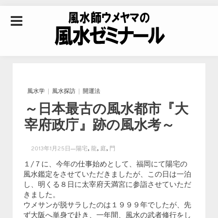
Skip to content
風水師ウメヤマの風
水ゼミナール｜風水
風水学
風水探訪
開運法
～日本最古の風水都市『大
学・四柱推命学・易
宰府政庁』跡の風水考～
学を合わせた立命講
,
,
,
2013年1月25日
陽宅
龍
庭
門
１/７に、今年の仕事始めとして、福岡にて陽宅の
座
風水鑑定をさせていただきましたが、この日は一泊
し、明くる８日に太宰府天満宮に参詣させていただ
きました。
ウメサンが脱サラしたのは１９９９年でしたが、先
ず大阪へ単身で赴き、一年間、風水の武者修行をし