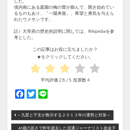
した。
境内南にある庭園の梅の蕾が膨んで、開き始めてい
るものもあり、「一陽来復」、希望と勇気を与えら
れたウメサンです。
註）大宰府の歴史的説明に関しては、Wikipediaを参
考とした。
この記事はお役に立ちましたか？
★をクリックしてください。
平均評価
2.8
/ 5. 投票数
4
Facebook
Twitter
Line
投稿ナビゲーション
～九星と干支が教示する２０１３年の運勢と対策～
41歳の若さで昨年逝去した流通ジャーナリスト故金子