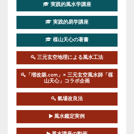
実践的風水学講座
第19期立命塾実践的四柱推命学講座
2026-03-20～2026-07-19
実践的易学講座
この講座の募集は終了しました。
楳山天心の著書
第１９期立命塾実践的風水学講座
2025-09-13～2026-03-01
この講座の募集は終了しました。
三元玄空地理による風水工法
陰宅三元玄空風水講座
「増改築.com」× 三元玄空風水師「楳
2025-06-07～2025-06-08
山天心」コラボ企画
この講座の募集は終了しました。
氣場改良法
第１８期立命塾『実践的易学講座』
2025-06-21～2025-08-24
風水鑑定実例
この講座の募集は終了しました。