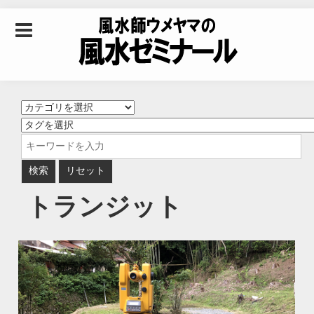
Skip to content
風水師ウメヤマの風
水ゼミナール｜風水
学・四柱推命学・易
トランジット
学を合わせた立命講
座