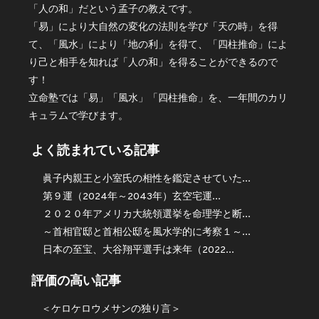
「人の和」だという孟子の教えです。
「易」により大自然の変化の法則を学び「天の時」を得
て、「風水」により「地の利」を得て、「四柱推命」によ
り己と相手を知れば「人の和」を得ることができるので
す！
立命塾では「易」「風水」「四柱推命」を、一年間のカリ
キュラムで学びます。
よく読まれている記事
眞子内親王と小室氏の相性を鑑定させていた...
第９運（2024年～2043年）玄空宅運...
２０２０年アメリカ大統領選挙を命理学と断...
～首相官邸と首相公邸を風水学的に考察１～...
日本の至宝、大谷翔平選手は来年（2022...
評価の高い記事
＜ケロケロウメサンの独り言＞