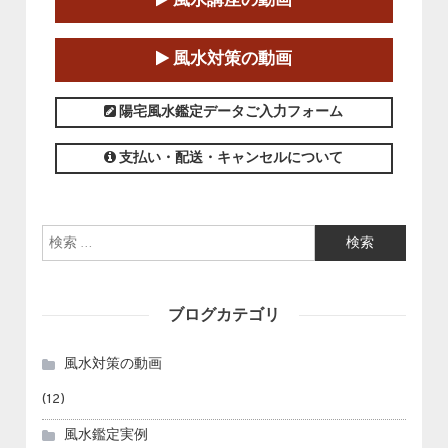
第１８期立命塾「実践的四柱立命学（四
風水講座の動画
柱推命学）講座」
2025-01-11～2025-05-11
風水対策の動画
この講座の募集は終了しました。
陽宅風水鑑定データご入力フォーム
支払い・配送・キャンセルについて
検索:
ブログカテゴリ
風水対策の動画
(12)
風水鑑定実例