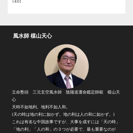
(40)
風水師 楳山天心
立命塾頭 三元玄空風水師 陰陽道運命鑑定師範 楳山天
心
天時不如地利。地利不如人和。
(天の時は地の利に如かず。地の利は人の和に如かず。)
これは有名な中国故事ですが、大事を成すには「天の時」
「地の利」「人の和」の３つが必要で、最も重要なのが