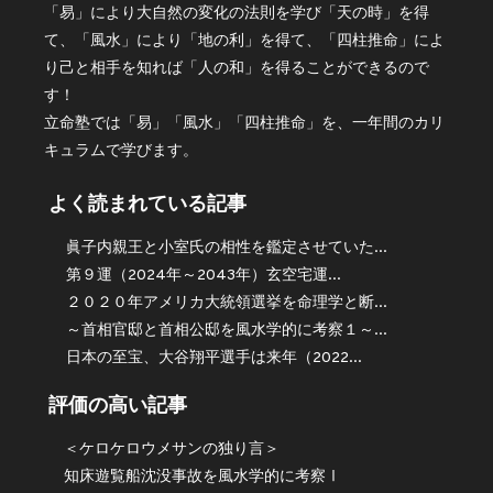
「易」により大自然の変化の法則を学び「天の時」を得
て、「風水」により「地の利」を得て、「四柱推命」によ
り己と相手を知れば「人の和」を得ることができるので
す！
立命塾では「易」「風水」「四柱推命」を、一年間のカリ
キュラムで学びます。
よく読まれている記事
眞子内親王と小室氏の相性を鑑定させていた...
第９運（2024年～2043年）玄空宅運...
２０２０年アメリカ大統領選挙を命理学と断...
～首相官邸と首相公邸を風水学的に考察１～...
日本の至宝、大谷翔平選手は来年（2022...
評価の高い記事
＜ケロケロウメサンの独り言＞
知床遊覧船沈没事故を風水学的に考察Ⅰ