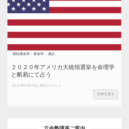
四柱推命学・算命学
易占
２０２０年アメリカ大統領選挙を命理学
と断易にて占う
２０２０年
2020年10月31日
1件のコメント
アメリカ大
詳細を見る
統領選挙を
命理学と断
易にて占う
への
立命塾講座ご案内