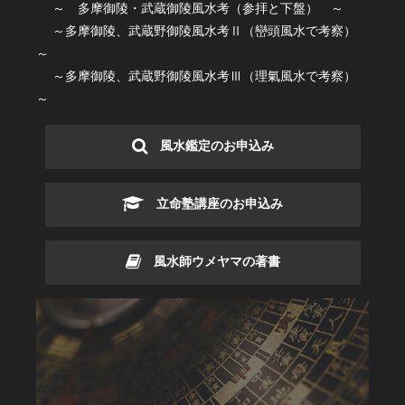
～ 多摩御陵・武蔵御陵風水考（参拝と下盤） ～
～多摩御陵、武蔵野御陵風水考Ⅱ（巒頭風水で考察）
～
～多摩御陵、武蔵野御陵風水考Ⅲ（理氣風水で考察）
～
風水鑑定のお申込み
立命塾講座のお申込み
風水師ウメヤマの著書