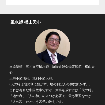
風水師 楳山天心
立命塾頭 三元玄空風水師 陰陽道運命鑑定師範 楳山天
心
天時不如地利。地利不如人和。
(天の時は地の利に如かず。地の利は人の和に如かず。)
これは有名な中国故事ですが、大事を成すには「天の時」
「地の利」「人の和」の３つが必要で、最も重要なのが
「人の和」だという孟子の教えです。