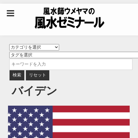
Skip to content
風水師ウメヤマの風
水ゼミナール｜風水
学・四柱推命学・易
バイデン
学を合わせた立命講
座