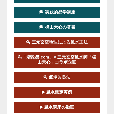
第19期立命塾実践的四柱推命学講座
2026-03-20～2026-07-19
実践的易学講座
この講座の募集は終了しました。
楳山天心の著書
第１９期立命塾実践的風水学講座
2025-09-13～2026-03-01
この講座の募集は終了しました。
三元玄空地理による風水工法
陰宅三元玄空風水講座
「増改築.com」× 三元玄空風水師「楳
2025-06-07～2025-06-08
山天心」コラボ企画
この講座の募集は終了しました。
氣場改良法
第１８期立命塾『実践的易学講座』
2025-06-21～2025-08-24
風水鑑定実例
この講座の募集は終了しました。
第１８期立命塾「実践的四柱立命学（四
風水講座の動画
柱推命学）講座」