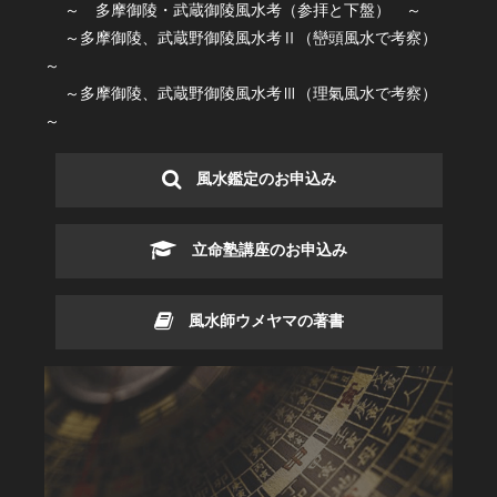
～ 多摩御陵・武蔵御陵風水考（参拝と下盤） ～
～多摩御陵、武蔵野御陵風水考Ⅱ（巒頭風水で考察）
～
～多摩御陵、武蔵野御陵風水考Ⅲ（理氣風水で考察）
～
風水鑑定のお申込み
立命塾講座のお申込み
風水師ウメヤマの著書