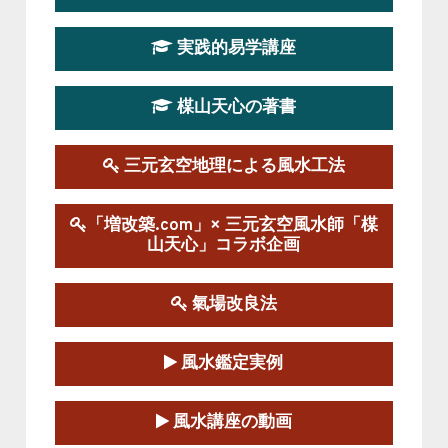
第19期立命塾実践的四柱推命学講座
2026-03-20～2026-07-19
実践的易学講座
この講座の募集は終了しました。
楳山天心の著書
第１９期立命塾実践的風水学講座
2025-09-13～2026-03-01
この講座の募集は終了しました。
三元玄空地理による風水工法
陰宅三元玄空風水講座
「増改築.com」× 三元玄空風水師「楳
2025-06-07～2025-06-08
山天心」コラボ企画
この講座の募集は終了しました。
氣場改良法
第１８期立命塾『実践的易学講座』
2025-06-21～2025-08-24
風水鑑定実例
この講座の募集は終了しました。
第１８期立命塾「実践的四柱立命学（四
風水講座の動画
柱推命学）講座」