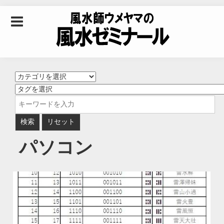
Skip to content
風水師ウメヤマの風
水ゼミナール｜風水
学・四柱推命学・易
パソコン
学を合わせた立命講
座