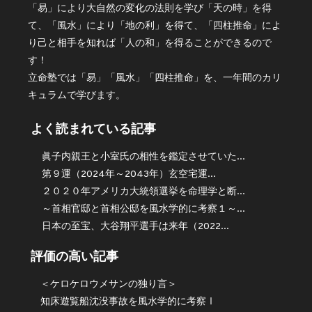
「易」により大自然の変化の法則を学び「天の時」を得
て、「風水」により「地の利」を得て、「四柱推命」によ
り己と相手を知れば「人の和」を得ることができるので
す！
立命塾では「易」「風水」「四柱推命」を、一年間のカリ
キュラムで学びます。
よく読まれている記事
眞子内親王と小室氏の相性を鑑定させていた...
第９運（2024年～2043年）玄空宅運...
２０２０年アメリカ大統領選挙を命理学と断...
～首相官邸と首相公邸を風水学的に考察１～...
日本の至宝、大谷翔平選手は来年（2022...
評価の高い記事
＜ケロケロウメサンの独り言＞
知床遊覧船沈没事故を風水学的に考察Ⅰ