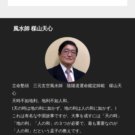
風水師 楳山天心
立命塾頭 三元玄空風水師 陰陽道運命鑑定師範 楳山天
心
天時不如地利。地利不如人和。
(天の時は地の利に如かず。地の利は人の和に如かず。)
これは有名な中国故事ですが、大事を成すには「天の時」
「地の利」「人の和」の３つが必要で、最も重要なのが
「人の和」だという孟子の教えです。