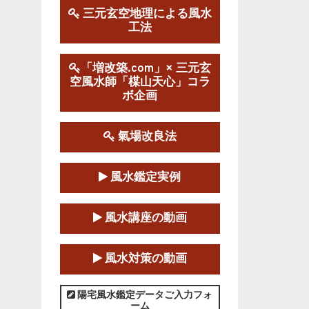
三元玄空地理による風水
工法
第１９期立命塾実践的風水
学講座
2025-09-13～2026-03-01
「増改築.com」× 三元玄
空風水師「楳山天心」コラ
この講座の募集は終了しました。
ボ企画
陰宅三元玄空風水講座
2025-06-07～2025-06-08
氣場改良法
この講座の募集は終了しました。
風水鑑定実例
第１８期立命塾『実践的易
学講座』
風水講座の動画
2025-06-21～2025-08-24
この講座の募集は終了しました。
風水対策の動画
第１８期立命塾「実践的四
柱立命学（四柱推命学）講座」
陽宅風水鑑定データご入力フォ
ーム
2025-01-11～2025-05-11