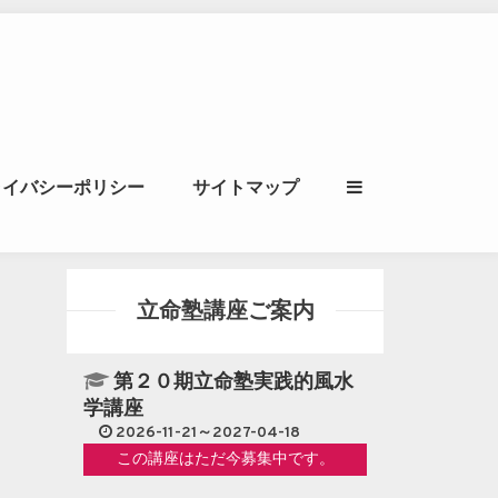
ル｜風水学・四柱推
ライバシーポリシー
サイトマップ
立命講座
立命塾講座ご案内
第２０期立命塾実践的風水
学講座
2026-11-21～2027-04-18
この講座はただ今募集中です。