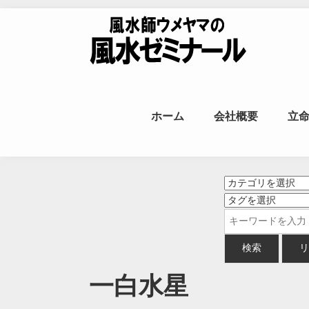
Skip to content
風水師ウメヤ
ホーム
会社概要
立
命
一白水星