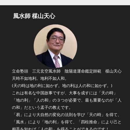
風水師 楳山天心
立命塾頭 三元玄空風水師 陰陽道運命鑑定師範 楳山天心
天時不如地利。地利不如人和。
(天の時は地の利に如かず。地の利は人の和に如かず。)
これは有名な中国故事ですが、大事を成すには「天の時」
「地の利」「人の和」の３つが必要で、最も重要なのが「人
の和」だという孟子の教えです。
「易」により大自然の変化の法則を学び「天の時」を得て、
「風水」により「地の利」を得て、「四柱推命」により己と
相手を知れば「人の和」を得ることができるのです！