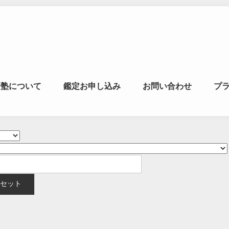
マの風水ゼミナー
命塾について
鑑定お申し込み
お問い合わせ
プ
学・易学を合わせた