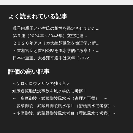
よく読まれている記事
眞子内親王と小室氏の相性を鑑定させていた...
第９運（2024年～2043年）玄空宅運...
２０２０年アメリカ大統領選挙を命理学と断...
～首相官邸と首相公邸を風水学的に考察１～...
日本の至宝、大谷翔平選手は来年（2022...
評価の高い記事
＜ケロケロウメサンの独り言＞
知床遊覧船沈没事故を風水学的に考察Ⅰ
～ 多摩御陵・武蔵御陵風水考（参拝と下盤） ～
～多摩御陵、武蔵野御陵風水考Ⅱ（巒頭風水で考察）～
～多摩御陵、武蔵野御陵風水考Ⅲ（理氣風水で考察）～