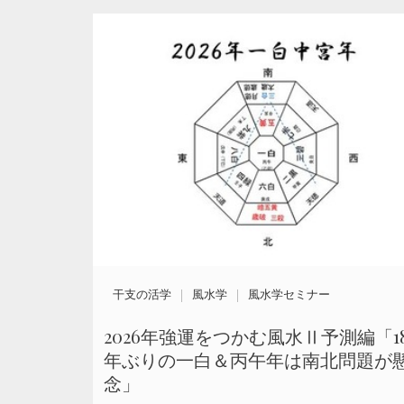
干支の活学
風水学
風水学セミナー
2026年強運をつかむ風水Ⅱ予測編「1
年ぶりの一白＆丙午年は南北問題が
念」