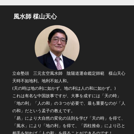
風水師 楳山天心
立命塾頭 三元玄空風水師 陰陽道運命鑑定師範 楳山天心
天時不如地利。地利不如人和。
(天の時は地の利に如かず。地の利は人の和に如かず。)
これは有名な中国故事ですが、大事を成すには「天の時」
「地の利」「人の和」の３つが必要で、最も重要なのが「人
の和」だという孟子の教えです。
「易」により大自然の変化の法則を学び「天の時」を得て、
「風水」により「地の利」を得て、「四柱推命」により己と
相手を知れば「人の和」を得ることができるのです！