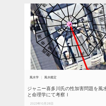
風水学
風水鑑定
ジャニー喜多川氏の性加害問題を風
と命理学にて考察Ⅰ
2023年10月28日