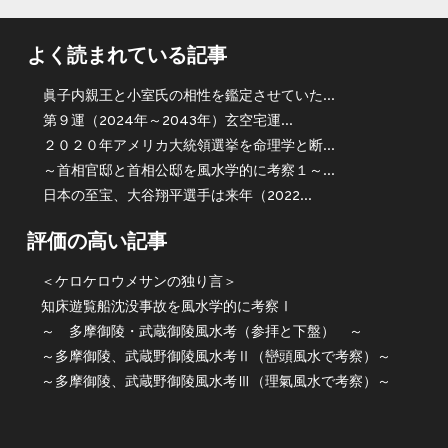
よく読まれている記事
眞子内親王と小室氏の相性を鑑定させていた...
第９運（2024年～2043年）玄空宅運...
２０２０年アメリカ大統領選挙を命理学と断...
～首相官邸と首相公邸を風水学的に考察１～...
日本の至宝、大谷翔平選手は来年（2022...
評価の高い記事
＜ケロケロウメサンの独り言＞
知床遊覧船沈没事故を風水学的に考察Ⅰ
～ 多摩御陵・武蔵御陵風水考（参拝と下盤） ～
～多摩御陵、武蔵野御陵風水考Ⅱ（巒頭風水で考察）～
～多摩御陵、武蔵野御陵風水考Ⅲ（理氣風水で考察）～