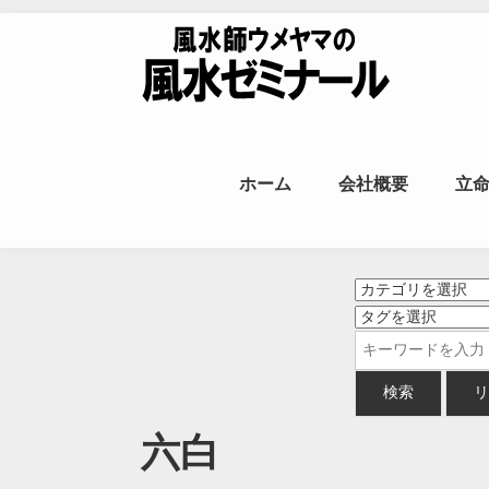
Skip to content
風水師ウメヤ
ホーム
会社概要
立
命
六白