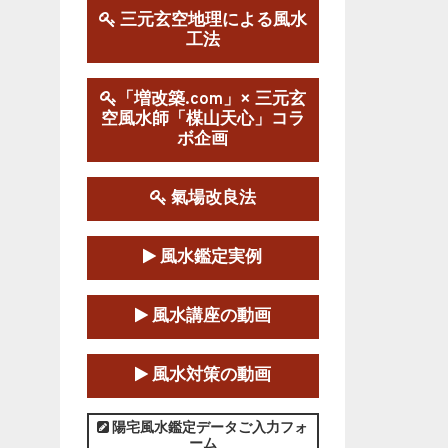
三元玄空地理による風水
工法
第１９期立命塾実践的風水
学講座
2025-09-13～2026-03-01
「増改築.com」× 三元玄
空風水師「楳山天心」コラ
この講座の募集は終了しました。
ボ企画
陰宅三元玄空風水講座
2025-06-07～2025-06-08
氣場改良法
この講座の募集は終了しました。
風水鑑定実例
第１８期立命塾『実践的易
学講座』
風水講座の動画
2025-06-21～2025-08-24
この講座の募集は終了しました。
風水対策の動画
第１８期立命塾「実践的四
柱立命学（四柱推命学）講座」
陽宅風水鑑定データご入力フォ
ーム
2025-01-11～2025-05-11