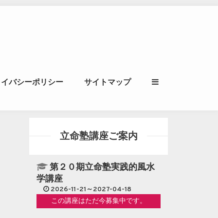
ル｜風水学・四柱推
ライバシーポリシー
サイトマップ
立命講座
立命塾講座ご案内
第２０期立命塾実践的風水
学講座
2026-11-21～2027-04-18
この講座はただ今募集中です。