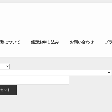
マの風水ゼミナー
命塾について
鑑定お申し込み
お問い合わせ
プ
学・易学を合わせた