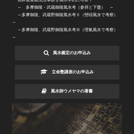
知床遊覧船沈没事故を風水学的に考察Ⅰ
～ 多摩御陵・武蔵御陵風水考（参拝と下盤） ～
～多摩御陵、武蔵野御陵風水考Ⅱ（巒頭風水で考察）
～
～多摩御陵、武蔵野御陵風水考Ⅲ（理氣風水で考察）
～
風水鑑定のお申込み
立命塾講座のお申込み
風水師ウメヤマの著書