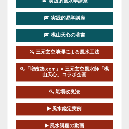
実践的風水学講座
第19期立命塾実践的四柱推命学講座
2026-03-20～2026-07-19
実践的易学講座
この講座の募集は終了しました。
楳山天心の著書
第１９期立命塾実践的風水学講座
2025-09-13～2026-03-01
この講座の募集は終了しました。
三元玄空地理による風水工法
陰宅三元玄空風水講座
「増改築.com」× 三元玄空風水師「楳
2025-06-07～2025-06-08
山天心」コラボ企画
この講座の募集は終了しました。
氣場改良法
第１８期立命塾『実践的易学講座』
2025-06-21～2025-08-24
風水鑑定実例
この講座の募集は終了しました。
第１８期立命塾「実践的四柱立命学（四
風水講座の動画