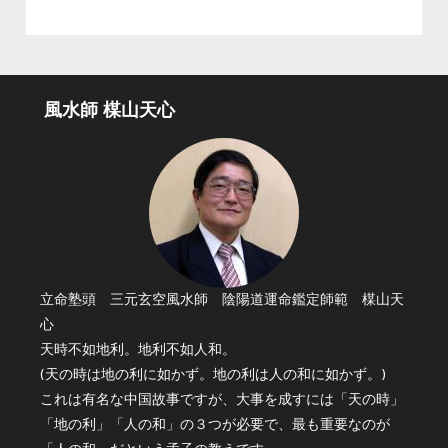
風水師 楳山天心
立命塾頭 三元玄空風水師 陰陽道運命鑑定師範 楳山天
心
天時不如地利。地利不如人和。
(天の時は地の利に如かず。地の利は人の和に如かず。)
これは有名な中国故事ですが、大事を成すには「天の時」
「地の利」「人の和」の３つが必要で、最も重要なのが