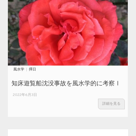
風水学
擇日
知床遊覧船沈没事故を風水学的に考察Ⅰ
2022年6月3日
詳細を見る