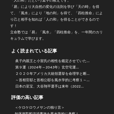
「人の和」だという孟子の教えです。
「易」により大自然の変化の法則を学び「天の時」を得
て、「風水」により「地の利」を得て、「四柱推命」によ
り己と相手を知れば「人の和」を得ることができるので
す！
立命塾では「易」「風水」「四柱推命」を、一年間のカリ
キュラムで学びます。
よく読まれている記事
眞子内親王と小室氏の相性を鑑定させていた...
第９運（2024年～2043年）玄空宅運...
２０２０年アメリカ大統領選挙を命理学と断...
～首相官邸と首相公邸を風水学的に考察１～...
日本の至宝、大谷翔平選手は来年（2022...
評価の高い記事
＜ケロケロウメサンの独り言＞