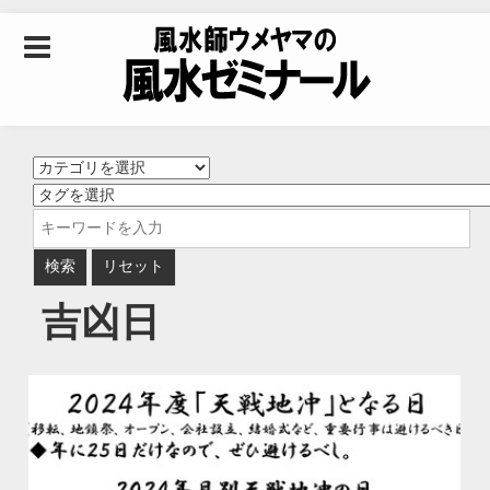
Skip to content
風水師ウメヤマの風
水ゼミナール｜風水
学・四柱推命学・易
吉凶日
学を合わせた立命講
座