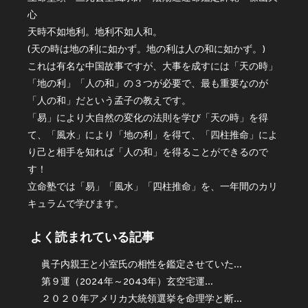
心
天時不如地利。地利不如人和。
(天の時は地の利に如かず。地の利は人の和に如かず。)
これは有名な中国故事ですが、大事を成すには「天の時」
「地の利」「人の和」の３つが必要で、最も重要なのが
「人の和」だという孟子の教えです。
「易」により大自然の変化の法則を学び「天の時」を得
て、「風水」により「地の利」を得て、「四柱推命」によ
り己と相手を知れば「人の和」を得ることができるので
す！
立命塾では「易」「風水」「四柱推命」を、一年間のカリ
キュラムで学びます。
よく読まれている記事
眞子内親王と小室氏の相性を鑑定させていた...
第９運（2024年～2043年）玄空宅運...
２０２０年アメリカ大統領選挙を命理学と断...