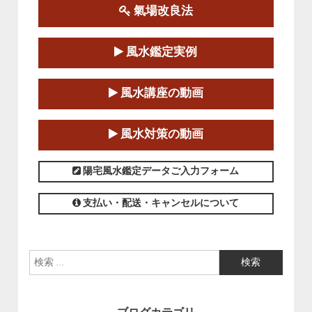
氣場改良法
第１８期立命塾『実践的易学講座』
2025-06-21～2025-08-24
風水鑑定実例
この講座の募集は終了しました。
第１８期立命塾「実践的四柱立命学（四
風水講座の動画
柱推命学）講座」
2025-01-11～2025-05-11
風水対策の動画
この講座の募集は終了しました。
陽宅風水鑑定データご入力フォーム
支払い・配送・キャンセルについて
検索: