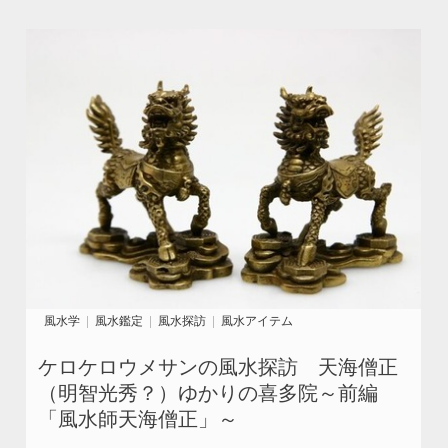
風水学
風水鑑定
風水探訪
風水アイテム
ケロケロウメサンの風水探訪 天海僧正
（明智光秀？）ゆかりの喜多院～前編
「風水師天海僧正」～