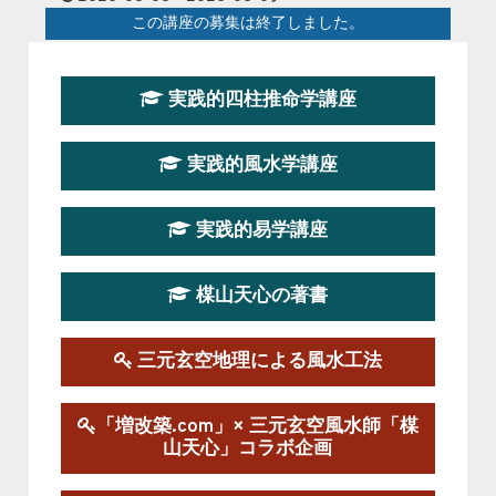
この講座の募集は終了しました。
第１９期立命塾『実践的易学講座』
実践的四柱推命学講座
2026-08-22～2026-10-25
この講座はただ今募集中です。
実践的風水学講座
第19期立命塾実践的四柱推命学講座
2026-03-20～2026-07-19
実践的易学講座
この講座の募集は終了しました。
楳山天心の著書
第１９期立命塾実践的風水学講座
2025-09-13～2026-03-01
この講座の募集は終了しました。
三元玄空地理による風水工法
陰宅三元玄空風水講座
「増改築.com」× 三元玄空風水師「楳
2025-06-07～2025-06-08
山天心」コラボ企画
この講座の募集は終了しました。