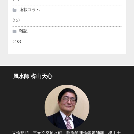
連載コラム
(15)
雑記
(40)
風水師 楳山天心
立命塾頭 三元玄空風水師 陰陽道運命鑑定師範 楳山天