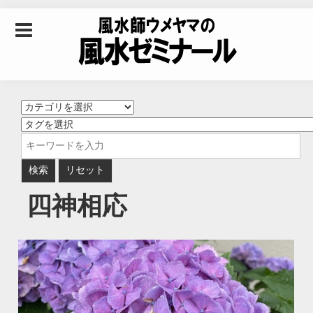
Skip to content
風水師ウメヤマの風
水ゼミナール｜風水
学・四柱推命学・易
四神相応
学を合わせた立命講
座