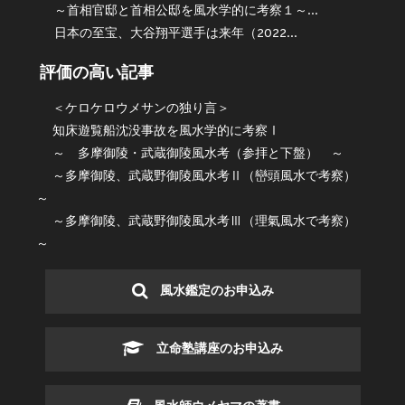
～首相官邸と首相公邸を風水学的に考察１～...
日本の至宝、大谷翔平選手は来年（2022...
評価の高い記事
＜ケロケロウメサンの独り言＞
知床遊覧船沈没事故を風水学的に考察Ⅰ
～ 多摩御陵・武蔵御陵風水考（参拝と下盤） ～
～多摩御陵、武蔵野御陵風水考Ⅱ（巒頭風水で考察）
～
～多摩御陵、武蔵野御陵風水考Ⅲ（理氣風水で考察）
～
風水鑑定のお申込み
立命塾講座のお申込み