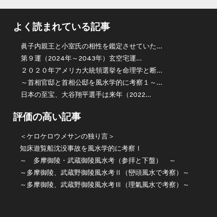
よく読まれている記事
眞子内親王と小室氏の相性を鑑定させていた...
第９運（2024年～2043年）玄空宅運...
２０２０年アメリカ大統領選挙を命理学と断...
～首相官邸と首相公邸を風水学的に考察１～...
日本の至宝、大谷翔平選手は来年（2022...
評価の高い記事
＜ケロケロウメサンの独り言＞
知床遊覧船沈没事故を風水学的に考察Ⅰ
～ 多摩御陵・武蔵御陵風水考（参拝と下盤） ～
～多摩御陵、武蔵野御陵風水考Ⅱ（巒頭風水で考察）～
～多摩御陵、武蔵野御陵風水考Ⅲ（理氣風水で考察）～