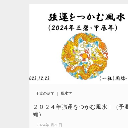
干支の活学
風水学
２０２４年強運をつかむ風水Ⅰ（予
編）
2024年1月30日