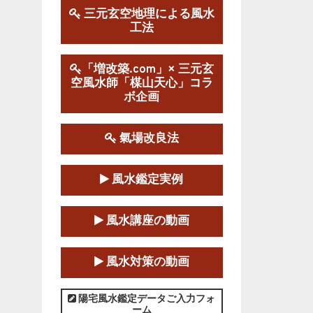
三元玄空地理による風水
工法
第１９期立命塾実践的風水
学講座
2025-09-13～2026-03-01
「増改築.com」× 三元玄
空風水師「楳山天心」コラ
この講座の募集は終了しました。
ボ企画
陰宅三元玄空風水講座
2025-06-07～2025-06-08
氣場改良法
この講座の募集は終了しました。
風水鑑定実例
第１８期立命塾『実践的易
学講座』
風水講座の動画
2025-06-21～2025-08-24
この講座の募集は終了しました。
風水対策の動画
第１８期立命塾「実践的四
柱立命学（四柱推命学）講座」
陽宅風水鑑定データご入力フォ
ーム
2025-01-11～2025-05-11