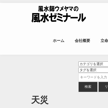
Skip to content
風水師ウメヤ
ホーム
会社概要
立
命
天災