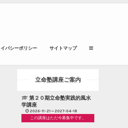
ル｜風水学・四柱推
ライバシーポリシー
サイトマップ
立命講座
立命塾講座ご案内
第２０期立命塾実践的風水
学講座
2026-11-21～2027-04-18
この講座はただ今募集中です。