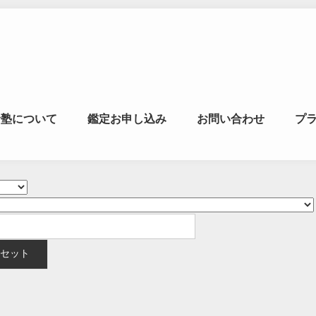
マの風水ゼミナー
命塾について
鑑定お申し込み
お問い合わせ
プ
学・易学を合わせた