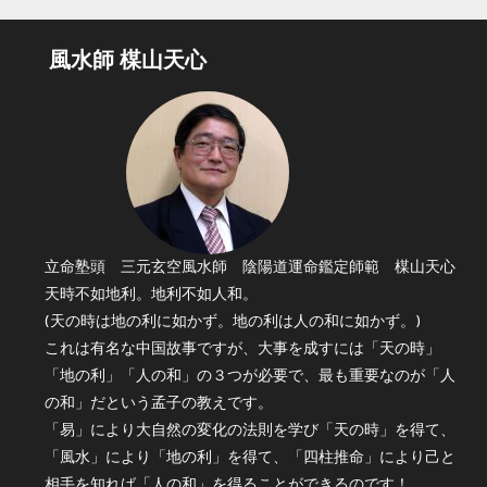
風水師 楳山天心
立命塾頭 三元玄空風水師 陰陽道運命鑑定師範 楳山天心
天時不如地利。地利不如人和。
(天の時は地の利に如かず。地の利は人の和に如かず。)
これは有名な中国故事ですが、大事を成すには「天の時」
「地の利」「人の和」の３つが必要で、最も重要なのが「人
の和」だという孟子の教えです。
「易」により大自然の変化の法則を学び「天の時」を得て、
「風水」により「地の利」を得て、「四柱推命」により己と
相手を知れば「人の和」を得ることができるのです！