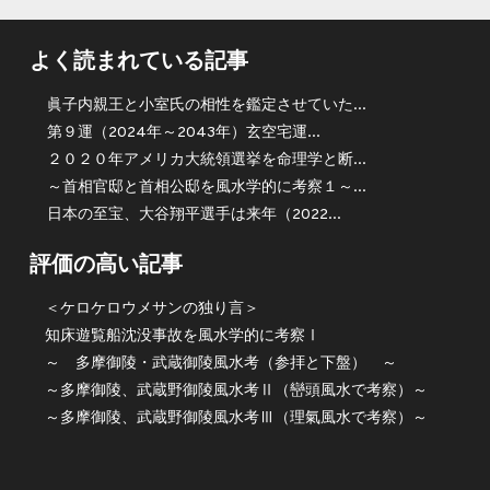
よく読まれている記事
眞子内親王と小室氏の相性を鑑定させていた...
第９運（2024年～2043年）玄空宅運...
２０２０年アメリカ大統領選挙を命理学と断...
～首相官邸と首相公邸を風水学的に考察１～...
日本の至宝、大谷翔平選手は来年（2022...
評価の高い記事
＜ケロケロウメサンの独り言＞
知床遊覧船沈没事故を風水学的に考察Ⅰ
～ 多摩御陵・武蔵御陵風水考（参拝と下盤） ～
～多摩御陵、武蔵野御陵風水考Ⅱ（巒頭風水で考察）～
～多摩御陵、武蔵野御陵風水考Ⅲ（理氣風水で考察）～