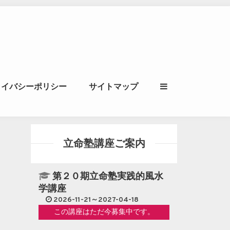
ル｜風水学・四柱推
ライバシーポリシー
サイトマップ
立命講座
立命塾講座ご案内
第２０期立命塾実践的風水
学講座
2026-11-21～2027-04-18
この講座はただ今募集中です。