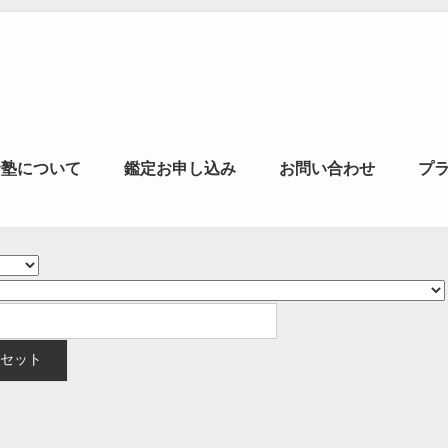
マの風水ゼミナー
命塾について
鑑定お申し込み
お問い合わせ
プ
学・易学を合わせた