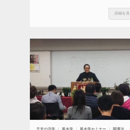
詳細を見
干支の活学
風水学
風水学セミナー
開運法