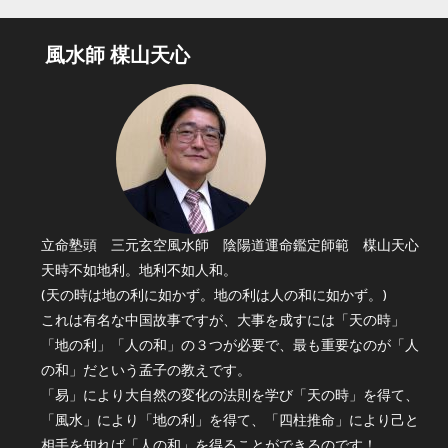
風水師 楳山天心
立命塾頭 三元玄空風水師 陰陽道運命鑑定師範 楳山天心
天時不如地利。地利不如人和。
(天の時は地の利に如かず。地の利は人の和に如かず。)
これは有名な中国故事ですが、大事を成すには「天の時」
「地の利」「人の和」の３つが必要で、最も重要なのが「人
の和」だという孟子の教えです。
「易」により大自然の変化の法則を学び「天の時」を得て、
「風水」により「地の利」を得て、「四柱推命」により己と
相手を知れば「人の和」を得ることができるのです！