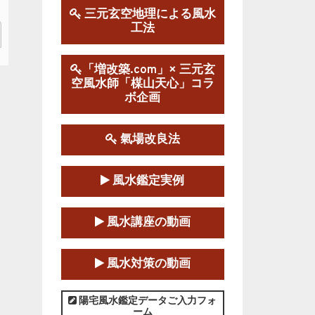
三元玄空地理による風水
工法
第１９期立命塾実践的風水
学講座
2025-09-13～2026-03-01
「増改築.com」× 三元玄
空風水師「楳山天心」コラ
この講座の募集は終了しました。
ボ企画
陰宅三元玄空風水講座
2025-06-07～2025-06-08
氣場改良法
この講座の募集は終了しました。
風水鑑定実例
第１８期立命塾『実践的易
学講座』
風水講座の動画
2025-06-21～2025-08-24
この講座の募集は終了しました。
風水対策の動画
第１８期立命塾「実践的四
柱立命学（四柱推命学）講座」
陽宅風水鑑定データご入力フォ
ーム
2025-01-11～2025-05-11