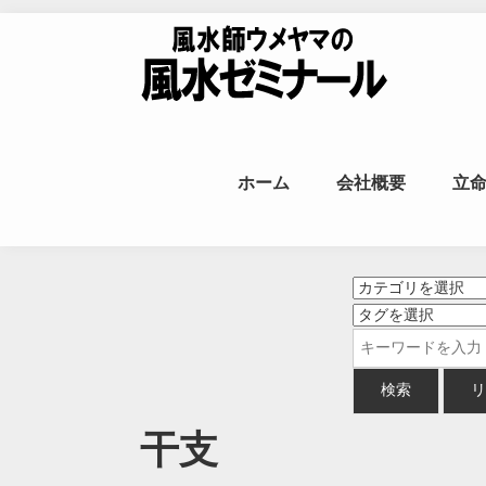
Skip to content
風水師ウメヤ
ホーム
会社概要
立
命
干支