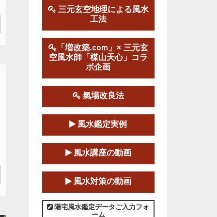
三元玄空地理による風水
工法
第１９期立命塾実践的風水
学講座
2025-09-13～2026-03-01
「増改築.com」× 三元玄
空風水師「楳山天心」コラ
この講座の募集は終了しました。
ボ企画
陰宅三元玄空風水講座
2025-06-07～2025-06-08
氣場改良法
この講座の募集は終了しました。
風水鑑定実例
第１８期立命塾『実践的易
学講座』
風水講座の動画
2025-06-21～2025-08-24
この講座の募集は終了しました。
風水対策の動画
第１８期立命塾「実践的四
柱立命学（四柱推命学）講座」
陽宅風水鑑定データご入力フォ
ーム
2025-01-11～2025-05-11