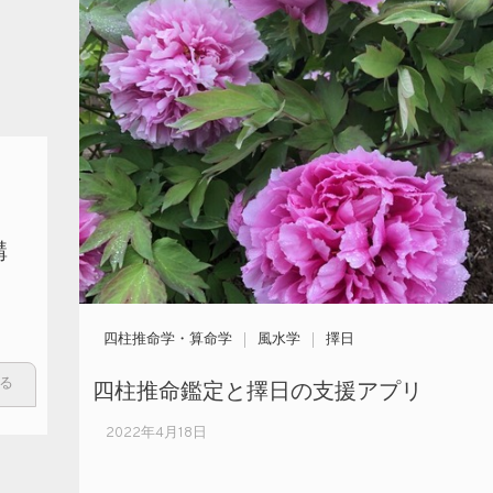
講
四柱推命学・算命学
風水学
擇日
四柱推命鑑定と擇日の支援アプリ
る
2022年4月18日