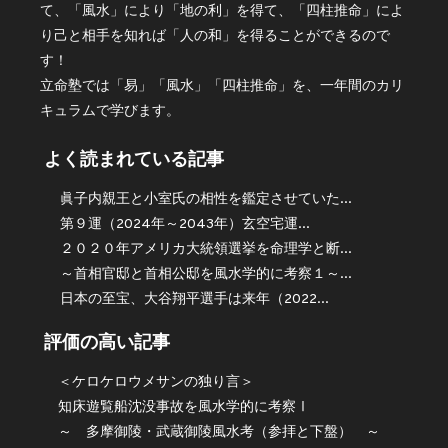
て、「風水」により「地の利」を得て、「四柱推命」によ
り己と相手を知れば「人の和」を得ることができるので
す！
立命塾では「易」「風水」「四柱推命」を、一年間のカリ
キュラムで学びます。
よく読まれている記事
眞子内親王と小室氏の相性を鑑定させていた...
第９運（2024年～2043年）玄空宅運...
２０２０年アメリカ大統領選挙を命理学と断...
～首相官邸と首相公邸を風水学的に考察１～...
日本の至宝、大谷翔平選手は来年（2022...
評価の高い記事
＜ケロケロウメサンの独り言＞
知床遊覧船沈没事故を風水学的に考察Ⅰ
～ 多摩御陵・武蔵御陵風水考（参拝と下盤） ～