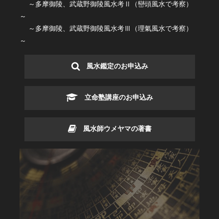
～多摩御陵、武蔵野御陵風水考Ⅱ（巒頭風水で考察）
～
～多摩御陵、武蔵野御陵風水考Ⅲ（理氣風水で考察）
～
風水鑑定のお申込み
立命塾講座のお申込み
風水師ウメヤマの著書