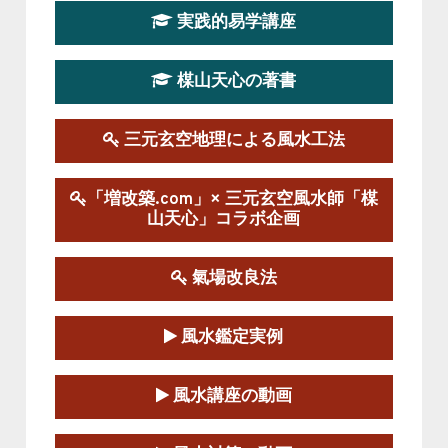
2026-03-20～2026-07-19
実践的易学講座
この講座の募集は終了しました。
楳山天心の著書
第１９期立命塾実践的風水学講座
2025-09-13～2026-03-01
この講座の募集は終了しました。
三元玄空地理による風水工法
陰宅三元玄空風水講座
「増改築.com」× 三元玄空風水師「楳
2025-06-07～2025-06-08
山天心」コラボ企画
この講座の募集は終了しました。
氣場改良法
第１８期立命塾『実践的易学講座』
2025-06-21～2025-08-24
風水鑑定実例
この講座の募集は終了しました。
第１８期立命塾「実践的四柱立命学（四
風水講座の動画
柱推命学）講座」
2025-01-11～2025-05-11