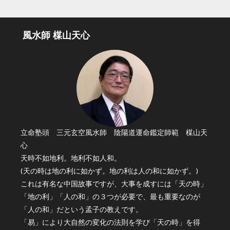
風水師 楳山天心
立命塾頭 三元玄空風水師 陰陽道運命鑑定師範 楳山天
心
天時不如地利。地利不如人和。
(天の時は地の利に如かず。地の利は人の和に如かず。)
これは有名な中国故事ですが、大事を成すには「天の時」
「地の利」「人の和」の３つが必要で、最も重要なのが
「人の和」だという孟子の教えです。
「易」により大自然の変化の法則を学び「天の時」を得