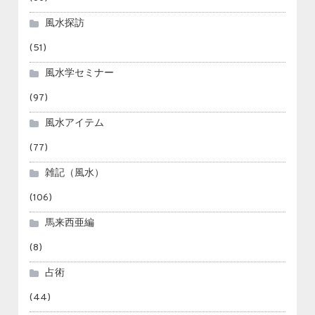
風水探訪
(51)
風水学セミナー
(97)
風水アイテム
(77)
雑記（風水）
(106)
馬来西亜編
(8)
占術
(44)