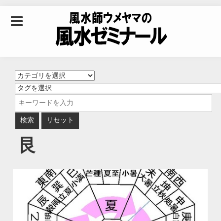
Skip to content
風水師ウメヤマの風
水ゼミナール｜風水
学・四柱推命学・易
艮
学を合わせた立命講
座