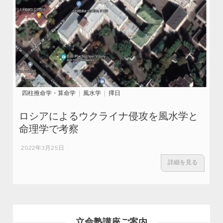
四柱推命学・算命学
風水学
擇日
ロシアによるウクライナ侵攻を風水学と
命理学で考察
2022年3月25日
詳細を見る
立命塾講座ご案内