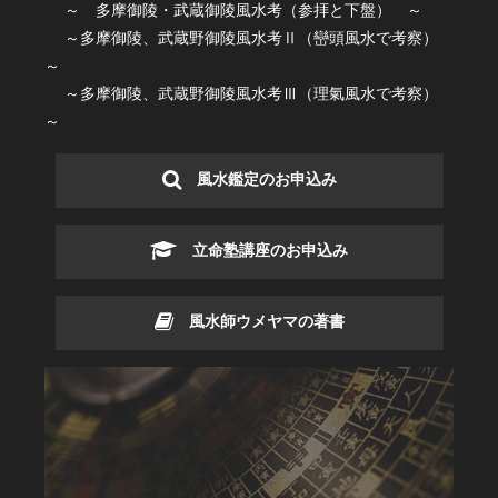
～ 多摩御陵・武蔵御陵風水考（参拝と下盤） ～
～多摩御陵、武蔵野御陵風水考Ⅱ（巒頭風水で考察）
～
～多摩御陵、武蔵野御陵風水考Ⅲ（理氣風水で考察）
～
風水鑑定のお申込み
立命塾講座のお申込み
風水師ウメヤマの著書