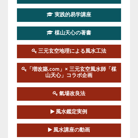
第19期立命塾実践的四柱推命学講座
2026-03-20～2026-07-19
実践的易学講座
この講座の募集は終了しました。
楳山天心の著書
第１９期立命塾実践的風水学講座
2025-09-13～2026-03-01
この講座の募集は終了しました。
三元玄空地理による風水工法
陰宅三元玄空風水講座
「増改築.com」× 三元玄空風水師「楳
2025-06-07～2025-06-08
山天心」コラボ企画
この講座の募集は終了しました。
氣場改良法
第１８期立命塾『実践的易学講座』
2025-06-21～2025-08-24
風水鑑定実例
この講座の募集は終了しました。
第１８期立命塾「実践的四柱立命学（四
風水講座の動画
柱推命学）講座」