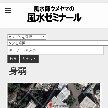
Skip to content
風水師ウメヤマの風
水ゼミナール｜風水
学・四柱推命学・易
身弱
学を合わせた立命講
座