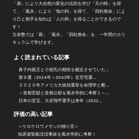
「易」により大自然の変化の法則を学び「天の時」を得
て、「風水」により「地の利」を得て、「四柱推命」によ
り己と相手を知れば「人の和」を得ることができるので
す！
立命塾では「易」「風水」「四柱推命」を、一年間のカリ
キュラムで学びます。
よく読まれている記事
眞子内親王と小室氏の相性を鑑定させていた...
第９運（2024年～2043年）玄空宅運...
２０２０年アメリカ大統領選挙を命理学と断...
～首相官邸と首相公邸を風水学的に考察１～...
日本の至宝、大谷翔平選手は来年（2022...
評価の高い記事
＜ケロケロウメサンの独り言＞
知床遊覧船沈没事故を風水学的に考察Ⅰ