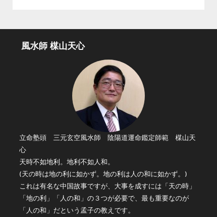
風水師 楳山天心
立命塾頭 三元玄空風水師 陰陽道運命鑑定師範 楳山天
心
天時不如地利。地利不如人和。
(天の時は地の利に如かず。地の利は人の和に如かず。)
これは有名な中国故事ですが、大事を成すには「天の時」
「地の利」「人の和」の３つが必要で、最も重要なのが
「人の和」だという孟子の教えです。