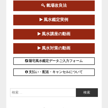
氣場改良法
第１８期立命塾『実践的易学講座』
2025-06-21～2025-08-24
風水鑑定実例
この講座の募集は終了しました。
第１８期立命塾「実践的四柱立命学（四
風水講座の動画
柱推命学）講座」
2025-01-11～2025-05-11
風水対策の動画
この講座の募集は終了しました。
陽宅風水鑑定データご入力フォーム
支払い・配送・キャンセルについて
検索: