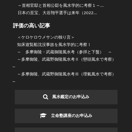
～首相官邸と首相公邸を風水学的に考察１～...
日本の至宝、大谷翔平選手は来年（2022...
評価の高い記事
＜ケロケロウメサンの独り言＞
知床遊覧船沈没事故を風水学的に考察Ⅰ
～ 多摩御陵・武蔵御陵風水考（参拝と下盤） ～
～多摩御陵、武蔵野御陵風水考Ⅱ（巒頭風水で考察）
～
～多摩御陵、武蔵野御陵風水考Ⅲ（理氣風水で考察）
～
風水鑑定のお申込み
立命塾講座のお申込み