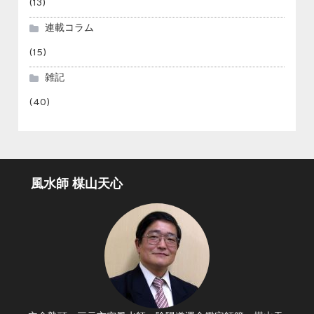
(13)
連載コラム
(15)
雑記
(40)
風水師 楳山天心