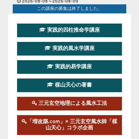
2026-08-08～2026-08-09
この講座の募集は終了しました。
第１９期立命塾『実践的易学講座』
実践的四柱推命学講座
2026-08-22～2026-10-25
この講座はただ今募集中です。
実践的風水学講座
第19期立命塾実践的四柱推命学講座
2026-03-20～2026-07-19
実践的易学講座
この講座の募集は終了しました。
楳山天心の著書
第１９期立命塾実践的風水学講座
2025-09-13～2026-03-01
この講座の募集は終了しました。
三元玄空地理による風水工法
陰宅三元玄空風水講座
「増改築.com」× 三元玄空風水師「楳
2025-06-07～2025-06-08
山天心」コラボ企画
この講座の募集は終了しました。