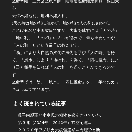
立命塾頭 三元玄空風水師 陰陽道運命鑑定師範 楳山天
心
天時不如地利。地利不如人和。
(天の時は地の利に如かず。地の利は人の和に如かず。)
これは有名な中国故事ですが、大事を成すには「天の時」
「地の利」「人の和」の３つが必要で、最も重要なのが
「人の和」だという孟子の教えです。
「易」により大自然の変化の法則を学び「天の時」を得
て、「風水」により「地の利」を得て、「四柱推命」によ
り己と相手を知れば「人の和」を得ることができるので
す！
立命塾では「易」「風水」「四柱推命」を、一年間のカリ
キュラムで学びます。
よく読まれている記事
眞子内親王と小室氏の相性を鑑定させていた...
第９運（2024年～2043年）玄空宅運...
２０２０年アメリカ大統領選挙を命理学と断...