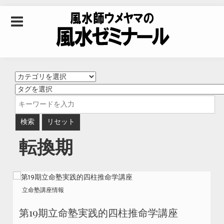
Skip to content
風水師ウメヤマの風
水ゼミナール｜風水
学・四柱推命学・易
転換期
学を合わせた立命講
座
立命塾講座情報
第19期立命塾実践的四柱推命学講座