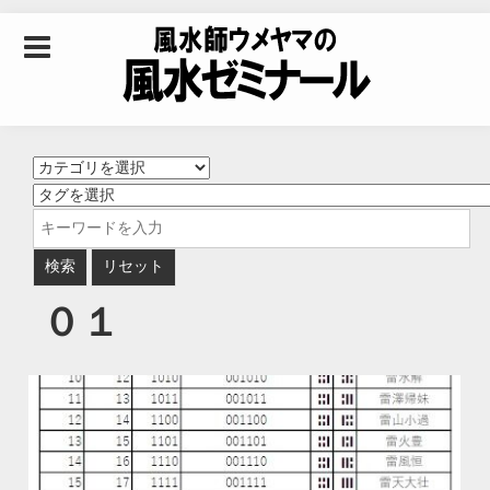
Skip to content
風水師ウメヤマの風
水ゼミナール｜風水
学・四柱推命学・易
０１
学を合わせた立命講
座