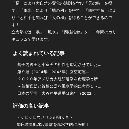
「易」により大自然の変化の法則を学び「天の時」を得
て、「風水」により「地の利」を得て、「四柱推命」によ
り己と相手を知れば「人の和」を得ることができるので
す！
立命塾では「易」「風水」「四柱推命」を、一年間のカリ
キュラムで学びます。
よく読まれている記事
眞子内親王と小室氏の相性を鑑定させていた...
第９運（2024年～2043年）玄空宅運...
２０２０年アメリカ大統領選挙を命理学と断...
～首相官邸と首相公邸を風水学的に考察１～...
日本の至宝、大谷翔平選手は来年（2022...
評価の高い記事
＜ケロケロウメサンの独り言＞
知床遊覧船沈没事故を風水学的に考察Ⅰ