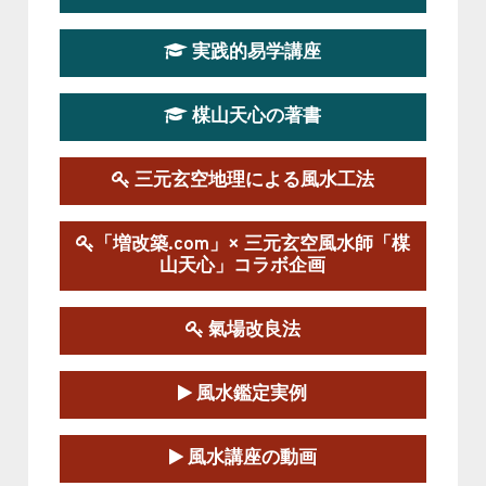
第19期立命塾実践的四柱推命学講座
2026-03-20～2026-07-19
実践的易学講座
この講座の募集は終了しました。
楳山天心の著書
第１９期立命塾実践的風水学講座
2025-09-13～2026-03-01
この講座の募集は終了しました。
三元玄空地理による風水工法
陰宅三元玄空風水講座
「増改築.com」× 三元玄空風水師「楳
2025-06-07～2025-06-08
山天心」コラボ企画
この講座の募集は終了しました。
氣場改良法
第１８期立命塾『実践的易学講座』
2025-06-21～2025-08-24
風水鑑定実例
この講座の募集は終了しました。
第１８期立命塾「実践的四柱立命学（四
風水講座の動画
柱推命学）講座」