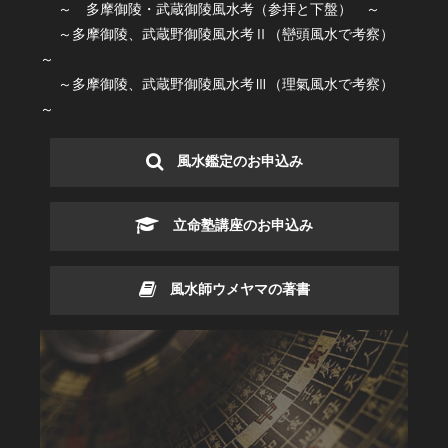
～ 多摩御陵・武蔵御陵風水考（参拝と下盤） ～
～多摩御陵、武蔵野御陵風水考Ⅱ（巒頭風水で考察）
～
～多摩御陵、武蔵野御陵風水考Ⅲ（理氣風水で考察）
～
風水鑑定のお申込み
立命塾講座のお申込み
風水師ウメヤマの著書