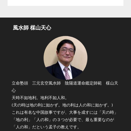
風水師 楳山天心
立命塾頭 三元玄空風水師 陰陽道運命鑑定師範 楳山天
心
天時不如地利。地利不如人和。
(天の時は地の利に如かず。地の利は人の和に如かず。)
これは有名な中国故事ですが、大事を成すには「天の時」
「地の利」「人の和」の３つが必要で、最も重要なのが
「人の和」だという孟子の教えです。