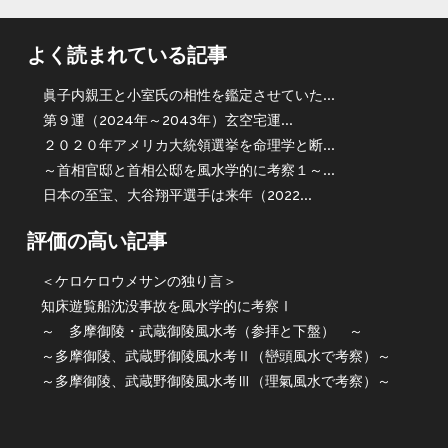
よく読まれている記事
眞子内親王と小室氏の相性を鑑定させていた...
第９運（2024年～2043年）玄空宅運...
２０２０年アメリカ大統領選挙を命理学と断...
～首相官邸と首相公邸を風水学的に考察１～...
日本の至宝、大谷翔平選手は来年（2022...
評価の高い記事
＜ケロケロウメサンの独り言＞
知床遊覧船沈没事故を風水学的に考察Ⅰ
～ 多摩御陵・武蔵御陵風水考（参拝と下盤） ～
～多摩御陵、武蔵野御陵風水考Ⅱ（巒頭風水で考察）～
～多摩御陵、武蔵野御陵風水考Ⅲ（理氣風水で考察）～