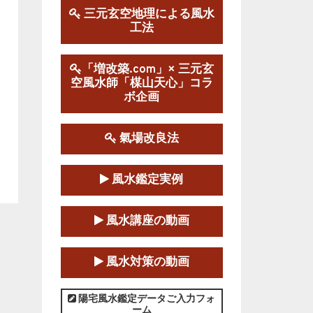
三元玄空地理による風水
工法
第１９期立命塾実践的風水
学講座
2025-09-13～2026-03-01
「増改築.com」× 三元玄
空風水師「楳山天心」コラ
この講座の募集は終了しました。
ボ企画
陰宅三元玄空風水講座
2025-06-07～2025-06-08
氣場改良法
この講座の募集は終了しました。
風水鑑定実例
第１８期立命塾『実践的易
学講座』
風水講座の動画
2025-06-21～2025-08-24
この講座の募集は終了しました。
風水対策の動画
第１８期立命塾「実践的四
柱立命学（四柱推命学）講座」
陽宅風水鑑定データご入力フォ
ーム
2025-01-11～2025-05-11