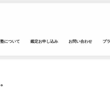
マの風水ゼミナー
命塾について
鑑定お申し込み
お問い合わせ
プ
学・易学を合わせた
。