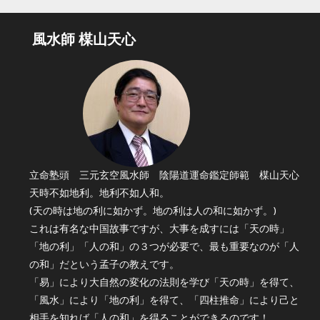
風水師 楳山天心
立命塾頭 三元玄空風水師 陰陽道運命鑑定師範 楳山天心
天時不如地利。地利不如人和。
(天の時は地の利に如かず。地の利は人の和に如かず。)
これは有名な中国故事ですが、大事を成すには「天の時」
「地の利」「人の和」の３つが必要で、最も重要なのが「人
の和」だという孟子の教えです。
「易」により大自然の変化の法則を学び「天の時」を得て、
「風水」により「地の利」を得て、「四柱推命」により己と
相手を知れば「人の和」を得ることができるのです！