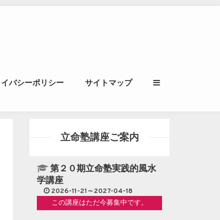
ル｜風水学・四柱推
ライバシーポリシー
サイトマップ
立命講座
立命塾講座ご案内
第２０期立命塾実践的風水
学講座
2026-11-21～2027-04-18
この講座はただ今募集中です。