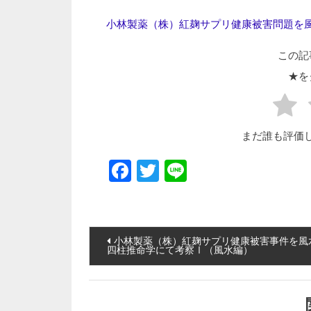
小林製薬（株）紅麹サプリ健康被害問題を
この記
★を
まだ誰も評価
Facebook
Twitter
Line
投稿ナビゲーション
小林製薬（株）紅麹サプリ健康被害事件を風
四柱推命学にて考察Ⅰ（風水編）