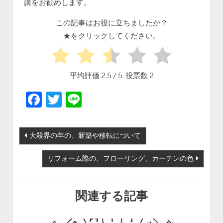
講をお勧めします。
この記事はお役に立ちましたか？
★をクリックしてください。
平均評価
2.5
/ 5. 投票数
2
Facebook
Twitter
Line
投稿ナビゲーション
大殺界の年の、新築や移転について
リフォーム際の、フローリング、カーテンの色
関連する記事