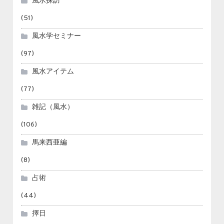
風水探訪
(51)
風水学セミナー
(97)
風水アイテム
(77)
雑記（風水）
(106)
馬来西亜編
(8)
占術
(44)
擇日