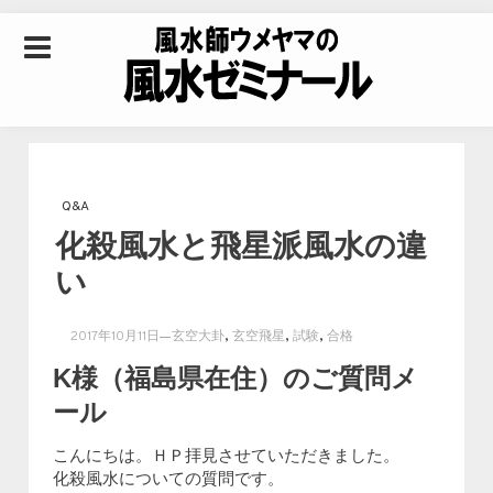
Skip to content
風水師ウメヤマの風
水ゼミナール｜風水
Q&A
化殺風水と飛星派風水の違
学・四柱推命学・易
い
学を合わせた立命講
,
,
,
2017年10月11日
玄空大卦
玄空飛星
試験
合格
K様（福島県在住）のご質問メ
座
ール
こんにちは。ＨＰ拝見させていただきました。
化殺風水についての質問です。