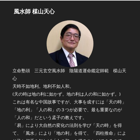
風水師 楳山天心
立命塾頭 三元玄空風水師 陰陽道運命鑑定師範 楳山天
心
天時不如地利。地利不如人和。
(天の時は地の利に如かず。地の利は人の和に如かず。)
これは有名な中国故事ですが、大事を成すには「天の時」
「地の利」「人の和」の３つが必要で、最も重要なのが
「人の和」だという孟子の教えです。
「易」により大自然の変化の法則を学び「天の時」を得
て、「風水」により「地の利」を得て、「四柱推命」によ