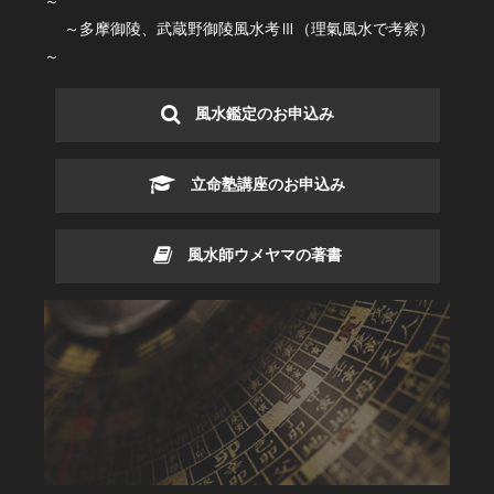
～
～多摩御陵、武蔵野御陵風水考Ⅲ（理氣風水で考察）
～
風水鑑定のお申込み
立命塾講座のお申込み
風水師ウメヤマの著書