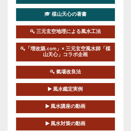
この講座の募集は終了しました。
楳山天心の著書
第１９期立命塾実践的風水学講座
2025-09-13～2026-03-01
この講座の募集は終了しました。
三元玄空地理による風水工法
陰宅三元玄空風水講座
「増改築.com」× 三元玄空風水師「楳
2025-06-07～2025-06-08
山天心」コラボ企画
この講座の募集は終了しました。
氣場改良法
第１８期立命塾『実践的易学講座』
2025-06-21～2025-08-24
風水鑑定実例
この講座の募集は終了しました。
第１８期立命塾「実践的四柱立命学（四
風水講座の動画
柱推命学）講座」
2025-01-11～2025-05-11
風水対策の動画
この講座の募集は終了しました。