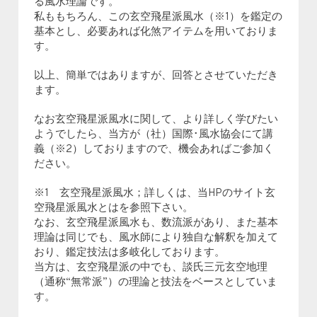
る風水理論です。
私ももちろん、この玄空飛星派風水（※1）を鑑定の
基本とし、必要あれば化煞アイテムを用いておりま
す。
以上、簡単ではありますが、回答とさせていただき
ます。
なお玄空飛星派風水に関して、より詳しく学びたい
ようでしたら、当方が（社）国際･風水協会にて講
義（※2）しておりますので、機会あればご参加く
ださい。
※1 玄空飛星派風水；詳しくは、当HPのサイト玄
空飛星派風水とはを参照下さい。
なお、玄空飛星派風水も、数流派があり、また基本
理論は同じでも、風水師により独自な解釈を加えて
おり、鑑定技法は多岐化しております。
当方は、玄空飛星派の中でも、談氏三元玄空地理
（通称“無常派”）の理論と技法をベースとしていま
す。