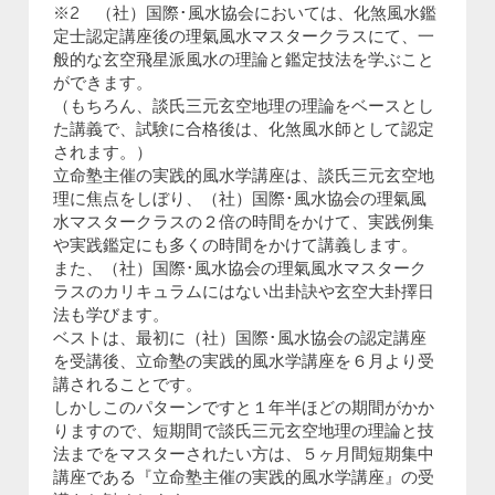
※2 （社）国際･風水協会においては、化煞風水鑑
定士認定講座後の理氣風水マスタークラスにて、一
般的な玄空飛星派風水の理論と鑑定技法を学ぶこと
ができます。
（もちろん、談氏三元玄空地理の理論をベースとし
た講義で、試験に合格後は、化煞風水師として認定
されます。）
立命塾主催の実践的風水学講座は、談氏三元玄空地
理に焦点をしぼり、（社）国際･風水協会の理氣風
水マスタークラスの２倍の時間をかけて、実践例集
や実践鑑定にも多くの時間をかけて講義します。
また、（社）国際･風水協会の理氣風水マスターク
ラスのカリキュラムにはない出卦訣や玄空大卦擇日
法も学びます。
ベストは、最初に（社）国際･風水協会の認定講座
を受講後、立命塾の実践的風水学講座を６月より受
講されることです。
しかしこのパターンですと１年半ほどの期間がかか
りますので、短期間で談氏三元玄空地理の理論と技
法までをマスターされたい方は、５ヶ月間短期集中
講座である『立命塾主催の実践的風水学講座』の受