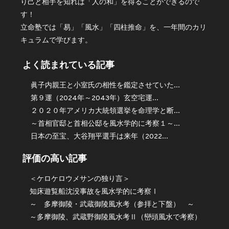
り己と相手を知れば「人の和」を得ることができるので
す！
立命塾では「易」「風水」「四柱推命」を、一年間のカリ
キュラムで学びます。
よく読まれている記事
眞子内親王と小室氏の相性を鑑定させていた...
第９運（2024年～2043年）玄空宅運...
２０２０年アメリカ大統領選挙を命理学と断...
～首相官邸と首相公邸を風水学的に考察１～...
日本の至宝、大谷翔平選手は来年（2022...
評価の高い記事
＜ケロケロウメサンの独り言＞
知床遊覧船沈没事故を風水学的に考察Ⅰ
～ 多摩御陵・武蔵御陵風水考（参拝と下盤） ～
～多摩御陵、武蔵野御陵風水考Ⅱ（巒頭風水で考察）