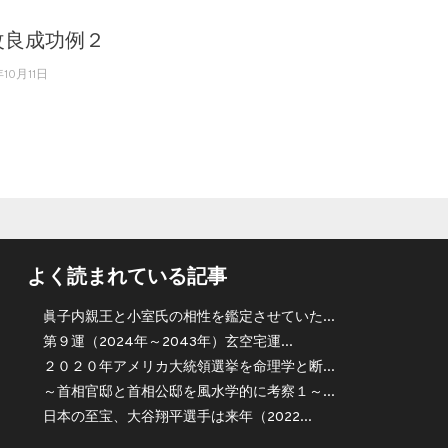
改良成功例２
年10月11日
よく読まれている記事
眞子内親王と小室氏の相性を鑑定させていた...
第９運（2024年～2043年）玄空宅運...
２０２０年アメリカ大統領選挙を命理学と断...
～首相官邸と首相公邸を風水学的に考察１～...
日本の至宝、大谷翔平選手は来年（2022...