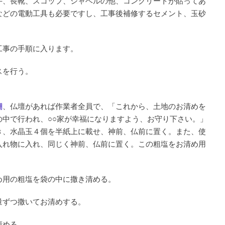
手、長靴、スコップ、シャベルの他、コンクリートが貼ってあ
などの電動工具も必要ですし、工事後補修するセメント、玉砂
工事の手順に入ります。
スを行う。
棚
、仏壇があれば作業者全員で、「これから、土地のお清めを
中で行われ、○○家が幸福になりますよう、お守り下さい。」
き、水晶玉４個を半紙上に載せ、神前、仏前に置く。また、使
入れ物に入れ、同じく神前、仏前に置く。この粗塩をお清め用
め用の粗塩を袋の中に撒き清める。
量ずつ撒いてお清めする。