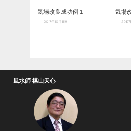
気場改良成功例１
気場
2017年10月11日
2017
風水師 楳山天心