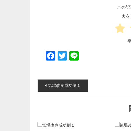
この記
★を
Facebook
Twitter
Line
投稿ナビゲーション
気場改良成功例１