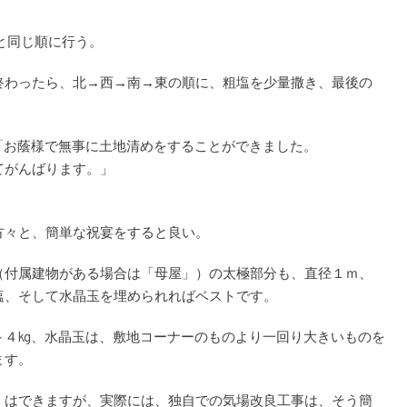
 と同じ順に行う。
終わったら、北→西→南→東の順に、粗塩を少量撒き、最後の
「お蔭様で無事に土地清めをすることができました。
てがんばります。」
方々と、簡単な祝宴をすると良い。
（付属建物がある場合は「母屋」）の太極部分も、直径１ｍ、
塩、そして水晶玉を埋められればベストです。
４kg、水晶玉は、敷地コーナーのものより一回り大きいものを
ます。
」はできますが、実際には、独自での気場改良工事は、そう簡