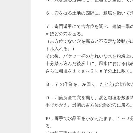
５．穴を掘る道具にも、粗塩を少量撒いて
６．穴を掘る土地の四隅に、粗塩を撒いて
７．奇門遁甲にて吉方位を調べ、建物一階
ｍほどの穴を掘る。
（吉方位でない穴を掘ると不安定な波動が
トル入れる。）
その後、バケツ一杯のきれいな水を粉炭上
十分踏み込んだ後炭上に、風水における代
さらに粗塩を１ｋｇ～２ｋｇその上に敷く
８．７ の作業を、左回り、たとえば北方位
９．四箇所全て穴を掘り、炭と粗塩を敷き
手でかかえ、最初の吉方位の隅の穴に戻る
10．両手で水晶玉をかかえたまま、１～２
る。