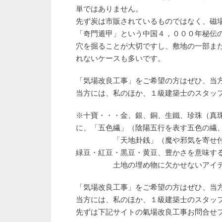
単ではありません。
先ず炭は市販されているものではなく、磁
「奇門遁甲」という中国４，０００年秘伝
穴を掘ることが大切ですし、敷地の一部ま
れないケースも多いです。
「気場改良工事」をご希望の方はぜひ、当
当方には、私のほか、１級建築士のスタッ
※十寶・・・金、銀、銅、生鐵、珍珠（真
に、「五色繊」（陰陽五行を表す五色の繊
「天地卦銭」（魔や邪気を寄せ付けず
緑豆・紅豆・黒豆・黄豆、豊かさを意味す
土地の埋め物に欠かせないアイテ
「気場改良工事」をご希望の方はぜひ、当
当方には、私のほか、１級建築士のスタッ
先ずは下記サイトの氣場改良工事お問合せ