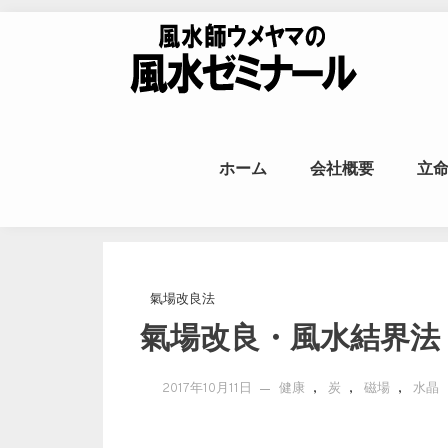
Skip to content
風水師ウメヤ
ホーム
会社概要
立
命
氣場改良法
氣場改良・風水結界法
,
,
,
2017年10月11日
健康
炭
磁場
水晶