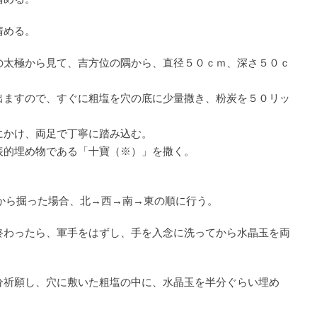
清める。
清める。
の太極から見て、吉方位の隅から、直径５０ｃｍ、深さ５０ｃ
出ますので、すぐに粗塩を穴の底に少量撒き、粉炭を５０リッ
にかけ、両足で丁寧に踏み込む。
表的埋め物である「十寶（※）」を撒く。
。
から掘った場合、北→西→南→東の順に行う。
終わったら、軍手をはずし、手を入念に洗ってから水晶玉を両
。
分祈願し、穴に敷いた粗塩の中に、水晶玉を半分ぐらい埋め