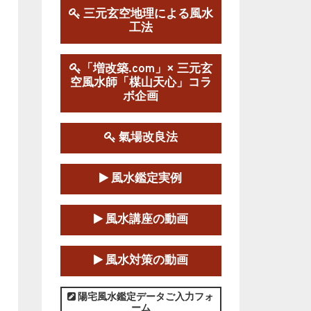
三元玄空地理による風水
工法
第１９期立命塾実践的風水
学講座
2025-09-13～2026-03-01
「増改築.com」× 三元玄
空風水師「楳山天心」コラ
この講座の募集は終了しました。
ボ企画
陰宅三元玄空風水講座
2025-06-07～2025-06-08
氣場改良法
この講座の募集は終了しました。
風水鑑定実例
第１８期立命塾『実践的易
学講座』
風水講座の動画
2025-06-21～2025-08-24
この講座の募集は終了しました。
風水対策の動画
第１８期立命塾「実践的四
柱立命学（四柱推命学）講座」
陽宅風水鑑定データご入力フォ
ーム
2025-01-11～2025-05-11