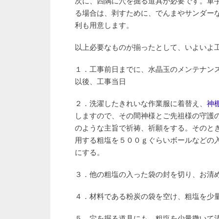
次に、四隅に穴を掘る道具が必要です。軍
る場合は、剥すために、でんまやサンダー
利も用意します。
以上必要なものが揃ったとして、いよいよ
１．工事前日までに、水晶玉のメンテナン
以後、工事当日
２．洗濯したきれいな作業服に着替え、
神
しますので、その間神様とご先祖様の守護の
のような主旨で祈祷、祈願をする。そのと
用する粗塩を５００ｇぐらいボールなどの
にする。
３．他の粗塩の入った袋の封を切り、お清
４．材料である粉炭の袋を空け、粗塩を少