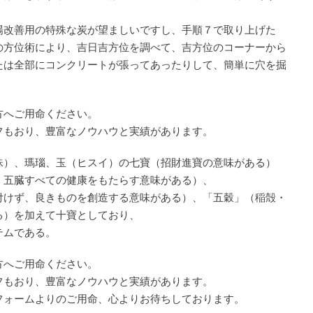
場改善用の特殊な炭が望ましいですし、手順７で取り上げた
の方位術により、吉日吉方位を調べて、吉方位のコーナーから
たは全部にコンクリートが張ってあったりして、簡単に穴を掘
方へご用命ください。
フもおり、豊富なノウハウと実績があります。
珠）、瑪瑙、玉（ヒスイ）の七寶（招財進寶の意味がある）
、五臓すべての健康をもたらす意味がある）、
、良きものを創造する意味がある）、「五穀」（稲殻・
る）を加えて十寶としており、
ムである。
方へご用命ください。
フもおり、豊富なノウハウと実績があります。
フォームよりのご用命、心よりお待ちしております。