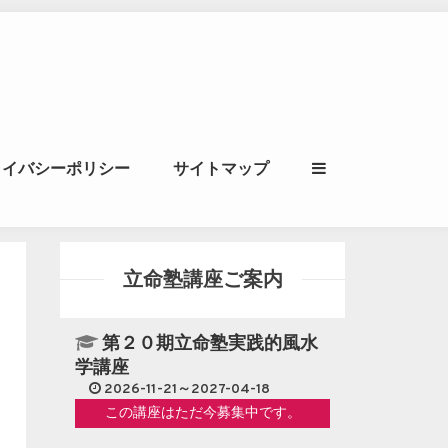
ル｜風水学・四柱推
ライバシーポリシー
サイトマップ
立命講座
立命塾講座ご案内
第２０期立命塾実践的風水
学講座
2026-11-21～2027-04-18
この講座はただ今募集中です。