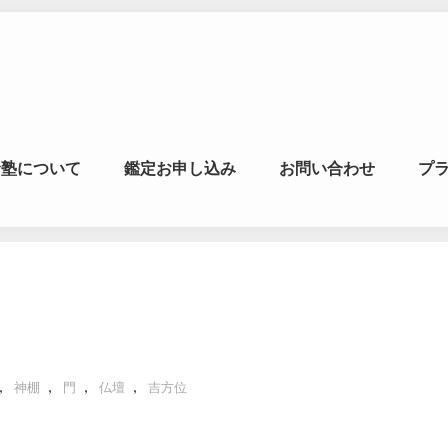
マの風水ゼミナー
命塾について
鑑定お申し込み
お問い合わせ
プ
学・易学を合わせた
,
,
,
,
神棚
門
仏壇
吉方位