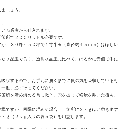
しましょう。
す。
ている業者から仕入れます。
四箇所で２００リットル必要です。
すが、３０坪～５０坪で１寸半玉（直径約４５ｍｍ）はほしい
った水晶玉で良く、透明水晶玉に比べて、はるかに安価で手に
も吸収するので、お手元に届くまでに負の気を吸収している可
を一度、必ず行ってください。
四箇所を清め鎮める為に撒き、穴を掘って粉炭を敷いた後も、
結構ですが、四隅に埋める場合、一箇所に２ｋｇほど敷きます
０ｋｇ（２ｋｇ入りの袋５袋）を用意します。