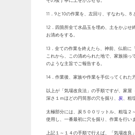
その後丁寧に土をかぶせる。
11．9と10の作業を、左回り、すなわち、8
12．四箇所全て水晶玉を埋め、土をかぶせ
お清めをする。
13．全ての作業を終えたら、神前、仏前に
これから、この清められた地で、家族揃っ
のような主旨でご報告する。
14．作業後、家族や作業を手伝ってくれた
以上が「気場改良法」の手順ですが、家屋
深さ１ｍほどの円筒形の穴を掘り、
炭
、粗
太極部分には、炭５００リットル、粗塩２～
使用し、一番最初に穴を掘り、作業を行い
上記１～１４の手順で行えば、「気場改良