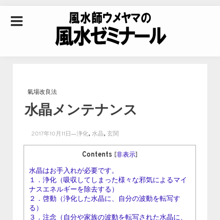
Skip to content
風水師ウメヤマの風
水ゼミナール｜風水
氣場改良法
水晶メンテナンス
学・四柱推命学・易
,
,
2017年10月11日
浄化
水晶
玄関
学を合わせた立命講
Contents
[
非表示
]
水晶はお手入れが必要です。
座
１．浄化（吸収してしまった様々な邪気によるマイ
ナスエネルギーを除去する）
２．啓動（浄化した水晶に、自分の波動を転写す
る）
３．注念（自分や家族の波動を転写された水晶に、