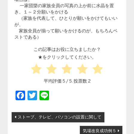
一家団欒の家族全員の写真の上か前に水晶を置
き、１～２分願いをかける
（家族を代表して、ひとりが願いをかけてもいい
が、
家族全員が揃って願いをかけるのが、もちろんベ
ストである）
この記事はお役に立ちましたか？
★をクリックしてください。
平均評価
5
/ 5. 投票数
2
Facebook
Twitter
Line
投稿ナビゲーション
ストーブ、テレビ、パソコンの設置に関して
気場改良成功例５