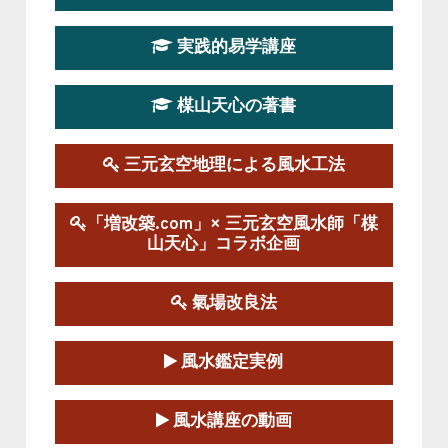
第19期立命塾実践的四柱推命学講座
2026-03-20～2026-07-19
実践的易学講座
この講座の募集は終了しました。
楳山天心の著書
第１９期立命塾実践的風水学講座
2025-09-13～2026-03-01
この講座の募集は終了しました。
三元玄空地理による風水工法
陰宅三元玄空風水講座
「増改築.com」× 三元玄空風水師「楳
2025-06-07～2025-06-08
山天心」コラボ企画
この講座の募集は終了しました。
氣場改良法
第１８期立命塾『実践的易学講座』
2025-06-21～2025-08-24
風水鑑定実例
この講座の募集は終了しました。
第１８期立命塾「実践的四柱立命学（四
風水講座の動画
柱推命学）講座」