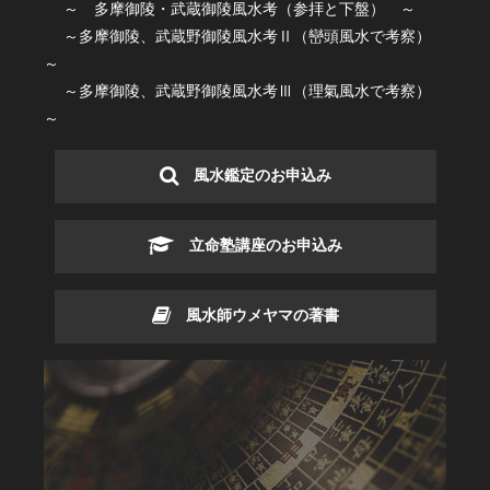
～ 多摩御陵・武蔵御陵風水考（参拝と下盤） ～
～多摩御陵、武蔵野御陵風水考Ⅱ（巒頭風水で考察）
～
～多摩御陵、武蔵野御陵風水考Ⅲ（理氣風水で考察）
～
風水鑑定のお申込み
立命塾講座のお申込み
風水師ウメヤマの著書