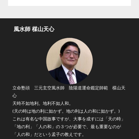
風水師 楳山天心
立命塾頭 三元玄空風水師 陰陽道運命鑑定師範 楳山天
心
天時不如地利。地利不如人和。
(天の時は地の利に如かず。地の利は人の和に如かず。)
これは有名な中国故事ですが、大事を成すには「天の時」
「地の利」「人の和」の３つが必要で、最も重要なのが
「人の和」だという孟子の教えです。