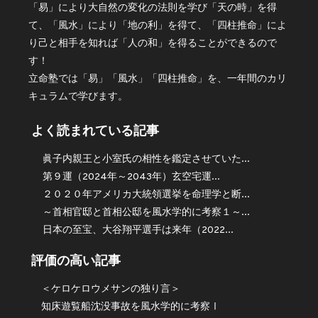
「易」により大自然の変化の法則を学び「天の時」を得
て、「風水」により「地の利」を得て、「四柱推命」によ
り己と相手を知れば「人の和」を得ることができるので
す！
立命塾では「易」「風水」「四柱推命」を、一年間のカリ
キュラムで学びます。
よく読まれている記事
眞子内親王と小室氏の相性を鑑定させていた...
第９運（2024年～2043年）玄空宅運...
２０２０年アメリカ大統領選挙を命理学と断...
～首相官邸と首相公邸を風水学的に考察１～...
日本の至宝、大谷翔平選手は来年（2022...
評価の高い記事
＜ケロケロウメサンの独り言＞
知床遊覧船沈没事故を風水学的に考察Ⅰ