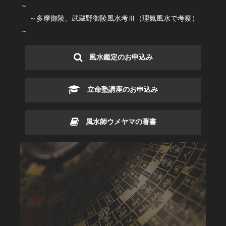
～
～多摩御陵、武蔵野御陵風水考Ⅲ（理氣風水で考察）
～
風水鑑定のお申込み
立命塾講座のお申込み
風水師ウメヤマの著書