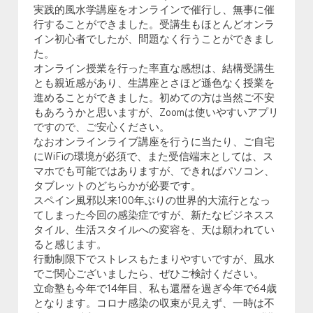
実践的風水学講座をオンラインで催行し、無事に催
行することができました。受講生もほとんどオンラ
イン初心者でしたが、問題なく行うことができまし
た。
オンライン授業を行った率直な感想は、結構受講生
とも親近感があり、生講座とさほど遜色なく授業を
進めることができました。初めての方は当然ご不安
もあろうかと思いますが、Zoomは使いやすいアプリ
ですので、ご安心ください。
なおオンラインライブ講座を行うに当たり、ご自宅
に
WiFiの環境が必須
で、また受信端末としては、ス
マホでも可能ではありますが、できれば
パソコン、
タブレットのどちらか
が必要です。
スペイン風邪以来100年ぶりの世界的大流行となっ
てしまった今回の感染症ですが、新たなビジネスス
タイル、生活スタイルへの変容を、天は願われてい
ると感じます。
行動制限下でストレスもたまりやすいですが、風水
でご関心ございましたら、ぜひご検討ください。
立命塾も今年で14年目、私も還暦を過ぎ今年で64歳
となります。コロナ感染の収束が見えず、一時は不