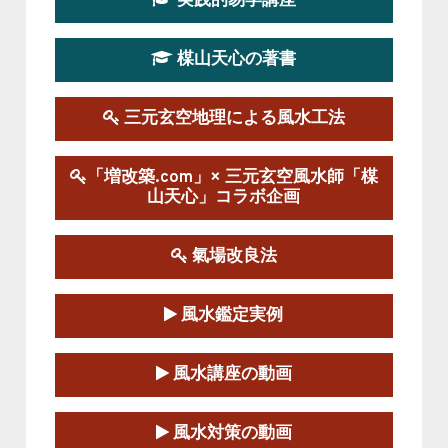
実践的易学講座
この講座の募集は終了しました。
楳山天心の著書
第１９期立命塾実践的風水学講座
2025-09-13～2026-03-01
この講座の募集は終了しました。
三元玄空地理による風水工法
陰宅三元玄空風水講座
「増改築.com」× 三元玄空風水師「楳
2025-06-07～2025-06-08
山天心」コラボ企画
この講座の募集は終了しました。
氣場改良法
第１８期立命塾『実践的易学講座』
2025-06-21～2025-08-24
風水鑑定実例
この講座の募集は終了しました。
第１８期立命塾「実践的四柱立命学（四
風水講座の動画
柱推命学）講座」
2025-01-11～2025-05-11
風水対策の動画
この講座の募集は終了しました。