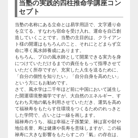
当塾の実践的四柱推命学講座コン
セプト
当塾の名称にある立命とは易学用語で、文字通り命
を立てる、すなわち宿命を受け入れ、運命を自己創
造していくことです。当塾の主目的は、クライアン
ト様の開運はもちろんのこと、それにとどまらず立
命に導く風水師養成にあります。
もちろん、プロの風水師として開業できる実力を身
につけていただけるまでの責任をもって指導させて
いただく所存ですが、充実した人生を送るために、
「自分の個性を知りたい」「自分自身を高めたい」
という方にもお勧めです。
さて、風水学は二千年ほど前に中国において誕生し
た開運環境整備学ですが、大自然のエネルギー、す
なわち天地の氣を利用させていただき、運気を高め
て福禄寿をもたらす住環境をつくるためのれっきと
した学問で、占いとは一線を画します。
福禄寿のうち、福は幸福と子孫繁栄、禄は富や財や
地位名誉、寿は健康や長寿を意味しますが、この福
禄寿に大きな影響をもたらすこの「氣」の存在は、