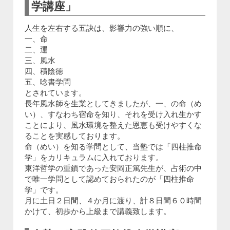
学講座」
人生を左右する五訣は、影響力の強い順に、
一、命
二、運
三、風水
四、積陰徳
五、唸書学問
とされています。
長年風水師を生業としてきましたが、一、の命（め
い）、すなわち宿命を知り、それを受け入れ生かす
ことにより、風水環境を整えた恩恵も受けやすくな
ることを実感しております。
命（めい）を知る学問として、当塾では「四柱推命
学」をカリキュラムに入れております。
東洋哲学の重鎮であった安岡正篤先生が、占術の中
で唯一学問として認めておられたのが「四柱推命
学」です。
月に土日２日間、４か月に渡り、計８日間６０時間
かけて、初歩から上級まで講義致します。