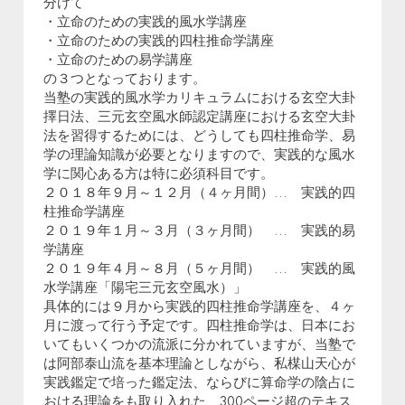
分けて
・立命のための実践的風水学講座
・立命のための実践的四柱推命学講座
・立命のための易学講座
の３つとなっております。
当塾の実践的風水学カリキュラムにおける玄空大卦
擇日法、三元玄空風水師認定講座における玄空大卦
法を習得するためには、どうしても四柱推命学、易
学の理論知識が必要となりますので、実践的な風水
学に関心ある方は特に必須科目です。
２０１８年９月～１２月（４ヶ月間）… 実践的四
柱推命学講座
２０１９年１月～３月（３ヶ月間） … 実践的易
学講座
２０１９年４月～８月（５ヶ月間） … 実践的風
水学講座「陽宅三元玄空風水）」
具体的には９月から実践的四柱推命学講座を、４ヶ
月に渡って行う予定です。四柱推命学は、日本にお
いてもいくつかの流派に分かれていますが、当塾で
は阿部泰山流を基本理論としながら、私楳山天心が
実践鑑定で培った鑑定法、ならびに算命学の陰占に
おける理論をも取り入れた、300ページ超のテキス