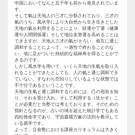
中国においてなんと五千年も前から発見されていま
す。
そして氣は天地人の三才に分類されており、三才の
氣のうち、風水学により大自然から生き生きとした
天地の氣を利用することにより、財運や丁運（健康
運や人間関係運）そして地位名誉運を高めることは
できますが、天地人三才の氣がそろい、相互に通じ
調和することによって、一過性で終わることのな
い、地に足がついた持続的な福禄寿を得ることがで
きるのです。
しかし風水学を用いて、いくら天地の生氣を取り入
れることができたとしても、人の氣と通じ調和でき
ていない、すなわち空回りしているような状態では
不十分であるということです。
天地の生氣と通じ調和するためには、己の宿命を知
り、それを受け入れ、そして利用する（生かす）こ
とが必要だと当塾では考えております。そのための
指針となるのが、占いの域を超えた統計学でもある
四柱推命学であり、宇宙森羅万象の法則を教示して
いる易学です。
よって、立命塾における講座カリキュラムは大きく