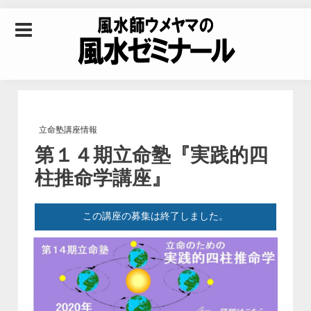
Skip to content
風水師ウメヤマの風
水ゼミナール｜風水
立命塾講座情報
第１４期立命塾『実践的四
学・四柱推命学・易
柱推命学講座』
学を合わせた立命講
この講座の募集は終了しました。
座