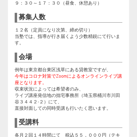
９：３０～１７：３０（昼食、休憩あり）
募集人数
１２名（定員になり次第、締め切り）
当塾では、指導が行き届くよう少数精鋭にて行いま
す。
会場
例年は東京都台東区浅草にある貸教室ですが、
今年はコロナ対策でZoomによるオンラインライブ講
座となります。
収束状況によっては希望者のみ、
ライブ講座発信地の拙宅事務所（埼玉県桶川市川田
谷３４４２-２）にて、
直接対面しての同時受講も行いたく思います。
受講料
各月２回１４時間にて 税込５５，０００円（テキ