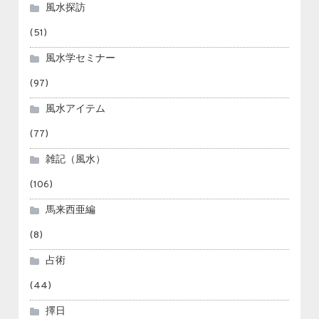
風水探訪
(51)
風水学セミナー
(97)
風水アイテム
(77)
雑記（風水）
(106)
馬来西亜編
(8)
占術
(44)
擇日