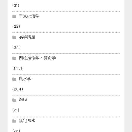
(31)
干支の活学
(22)
易学講座
(34)
四柱推命学・算命学
(143)
風水学
(284)
Q&A
(21)
陰宅風水
(28)