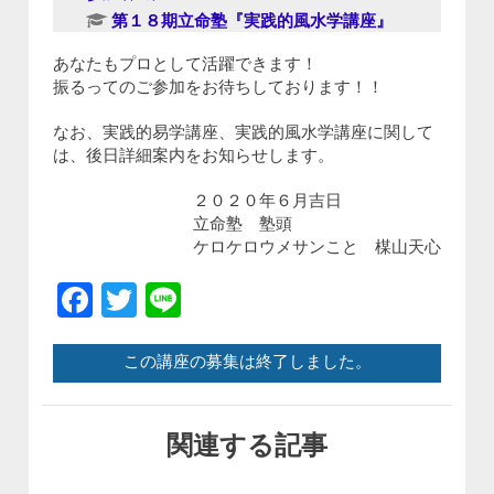
第１８期立命塾『実践的風水学講座』
参加者の声
あなたもプロとして活躍できます！
第１６期立命塾『実践的風水学講座』
振るってのご参加をお待ちしております！！
参加者の声
第１５期立命塾『実践的四柱推命学講
なお、実践的易学講座、実践的風水学講座に関して
座』
参加者の声
は、後日詳細案内をお知らせします。
第１４期立命塾『実践的四柱推命学講
座』
参加者の声
２０２０年６月吉日
第１５期立命塾 実践的風水学『陽宅三
立命塾 塾頭
元玄空風水』講座
参加者の声
ケロケロウメサンこと 楳山天心
第１４期立命塾 実践的風水学『陽宅三
元玄空風水』講座
参加者の声
Facebook
Twitter
Line
第15期立命塾『実践的易学講座』2022
年1/22(土)開講
参加者の声
第１４期立命塾『実践的易学講座』
参
この講座の募集は終了しました。
加者の声
第13期立命塾『実践的易学講座』
参加
者の声
関連する記事