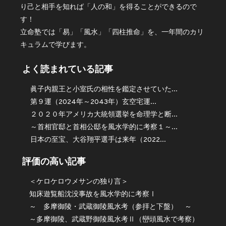
り己と相手を知れば「人の和」を得ることができるので
す！
立命塾では「易」「風水」「四柱推命」を、一年間のカリ
キュラムで学びます。
よく読まれている記事
眞子内親王と小室氏の相性を鑑定させていた...
第９運（2024年～2043年）玄空宅運...
２０２０年アメリカ大統領選挙を命理学と断...
～首相官邸と首相公邸を風水学的に考察１～...
日本の至宝、大谷翔平選手は来年（2022...
評価の高い記事
＜ケロケロウメサンの独り言＞
知床遊覧船沈没事故を風水学的に考察Ⅰ
～ 多摩御陵・武蔵御陵風水考（参拝と下盤） ～
～多摩御陵、武蔵野御陵風水考Ⅱ（巒頭風水で考察）