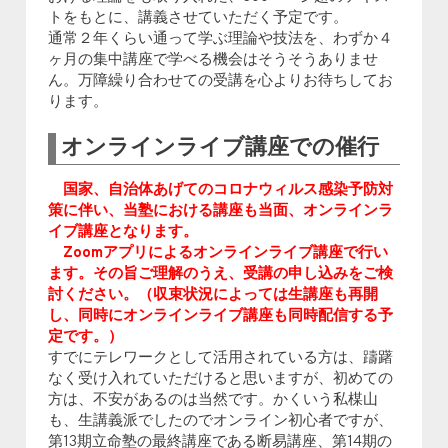
トをもとに、講義させていただく予定です。
通常２年くらい通って学ぶ理論や技法を、わずか４
ヶ月の集中講座で学べる機会はそうそうありませ
ん。万障繰り合わせての受講を心よりお待ちしてお
ります。
オンラインライブ講座での催行
国家、自治体あげてのコロナウィルス感染予防対
策に伴い、当塾における講座も当面、オンラインラ
イブ講座となります。
Zoomアプリによるオンラインライブ講座で行い
ます。その旨ご理解のうえ、受講の申し込みをご検
討ください。（収束状況によっては生講座も再開
し、同時にオンラインライブ講座も同時配信する予
定です。）
すでにテレワークとして活用されている方は、躊躇
なく受け入れていただけると思いますが、初めての
方は、不安があるのは当然です。かくいう私楳山
も、生講義派でしたのでオンライン初心者ですが、
第13期立命塾の最終講座である断易講座、第14期の