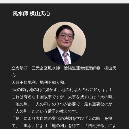
風水師 楳山天心
立命塾頭 三元玄空風水師 陰陽道運命鑑定師範 楳山天
心
天時不如地利。地利不如人和。
(天の時は地の利に如かず。地の利は人の和に如かず。)
これは有名な中国故事ですが、大事を成すには「天の時」
「地の利」「人の和」の３つが必要で、最も重要なのが
「人の和」だという孟子の教えです。
「易」により大自然の変化の法則を学び「天の時」を得
て、「風水」により「地の利」を得て、「四柱推命」によ