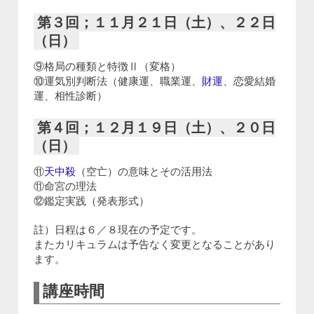
第３回；１１月２１日（土）、２２日
（日）
⑨格局の種類と特徴Ⅱ（変格）
⑩運気別判断法（健康運、職業運、
財運
、恋愛結婚
運、相性診断）
第４回；１２月１９日（土）、２０日
（日）
⑪
天中殺
（空亡）の意味とその活用法
⑪命宮の理法
⑫鑑定実践（発表形式）
註）日程は６／８現在の予定です。
またカリキュラムは予告なく変更となることがあり
ます。
講座時間