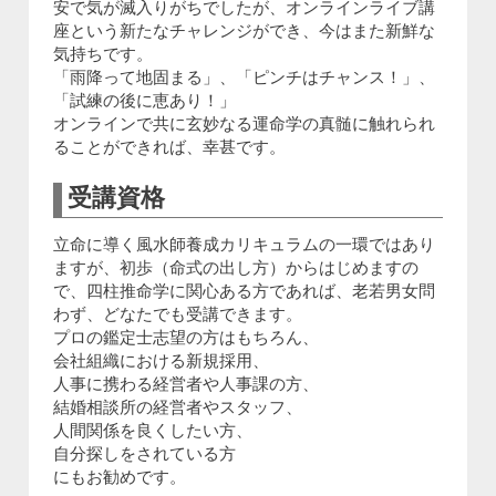
安で気が滅入りがちでしたが、オンラインライブ講
座という新たなチャレンジができ、今はまた新鮮な
気持ちです。
「雨降って地固まる」、「ピンチはチャンス！」、
「試練の後に恵あり！」
オンラインで共に玄妙なる運命学の真髄に触れられ
ることができれば、幸甚です。
受講資格
立命に導く風水師養成カリキュラムの一環ではあり
ますが、初歩（命式の出し方）からはじめますの
で、四柱推命学に関心ある方であれば、老若男女問
わず、どなたでも受講できます。
プロの鑑定士志望の方はもちろん、
会社組織における新規採用、
人事に携わる経営者や人事課の方、
結婚相談所の経営者やスタッフ、
人間関係を良くしたい方、
自分探しをされている方
にもお勧めです。