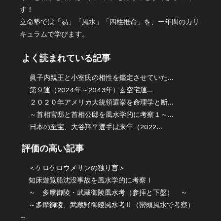
す！
立命塾では「易」「風水」「四柱推命」を、一年間のカリ
キュラムで学びます。
よく読まれている記事
眞子内親王と小室氏の相性を鑑定させていた...
第９運（2024年～2043年）玄空宅運...
２０２０年アメリカ大統領選挙を命理学と断...
～首相官邸と首相公邸を風水学的に考察１～...
日本の至宝、大谷翔平選手は来年（2022...
評価の高い記事
＜ケロケロウメサンの独り言＞
知床遊覧船沈没事故を風水学的に考察Ⅰ
～ 多摩御陵・武蔵御陵風水考（参拝と下盤） ～
～多摩御陵、武蔵野御陵風水考Ⅱ（巒頭風水で考察）
～