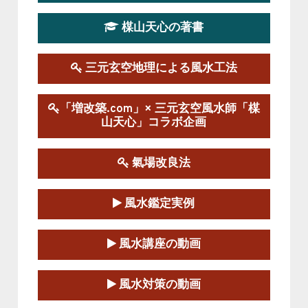
楳山天心の著書
第１９期立命塾実践的風水学講座
2025-09-13～2026-03-01
この講座の募集は終了しました。
三元玄空地理による風水工法
陰宅三元玄空風水講座
「増改築.com」× 三元玄空風水師「楳
2025-06-07～2025-06-08
山天心」コラボ企画
この講座の募集は終了しました。
氣場改良法
第１８期立命塾『実践的易学講座』
2025-06-21～2025-08-24
風水鑑定実例
この講座の募集は終了しました。
第１８期立命塾「実践的四柱立命学（四
風水講座の動画
柱推命学）講座」
2025-01-11～2025-05-11
風水対策の動画
この講座の募集は終了しました。