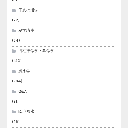
(31)
干支の活学
(22)
易学講座
(34)
四柱推命学・算命学
(143)
風水学
(284)
Q&A
(21)
陰宅風水
(28)