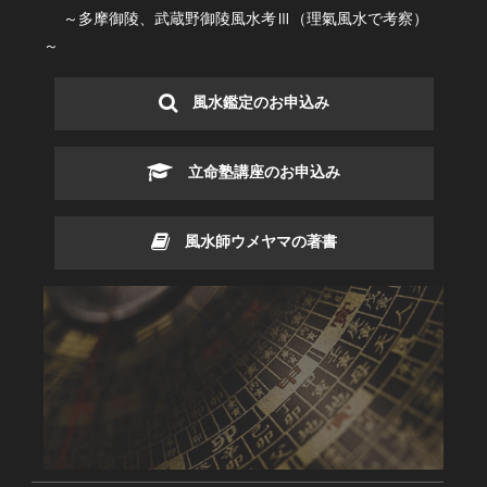
～多摩御陵、武蔵野御陵風水考Ⅲ（理氣風水で考察）
～
風水鑑定のお申込み
立命塾講座のお申込み
風水師ウメヤマの著書