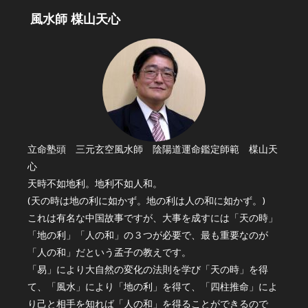
風水師 楳山天心
立命塾頭 三元玄空風水師 陰陽道運命鑑定師範 楳山天
心
天時不如地利。地利不如人和。
(天の時は地の利に如かず。地の利は人の和に如かず。)
これは有名な中国故事ですが、大事を成すには「天の時」
「地の利」「人の和」の３つが必要で、最も重要なのが
「人の和」だという孟子の教えです。
「易」により大自然の変化の法則を学び「天の時」を得
て、「風水」により「地の利」を得て、「四柱推命」によ
り己と相手を知れば「人の和」を得ることができるので