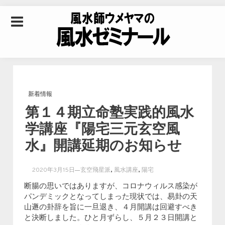
Skip to content
風水師ウメヤマの風
水ゼミナール｜風水
新着情報
第１４期立命塾実践的風水
学・四柱推命学・易
学講座『陽宅三元玄空風
水』開講延期のお知らせ
学を合わせた立命講
,
,
2020年3月15日
玄空飛星派
風水講座
陽宅
座
断腸の思いではありますが、コロナウィルス感染が
パンデミックとなってしまった現状では、易卦の天
山遯の卦辞を旨に一旦退き、４月開講は回避すべき
と決断しました。ひと月ずらし、５月２３日開講と