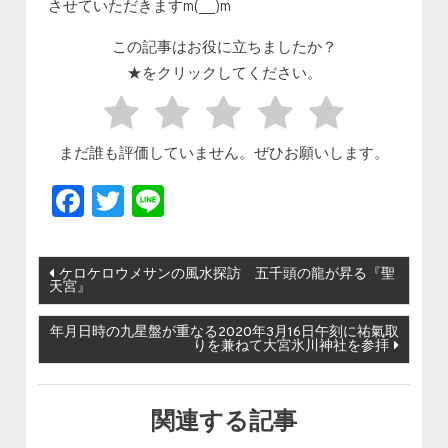
させていただきますm(__)m
この記事はお役に立ちましたか？
★をクリックしてください。
まだ誰も評価していません。ぜひお願いします。
Facebook
Twitter
Line
投稿ナビゲーション
ケロケロウメサンの風水探訪 五千頭の龍が昇る『聖
天宮』
年月日時の九星盤が重なる2020年3月16日午刻に祐氣取
りを兼ねて大宮氷川神社を参拝
関連する記事