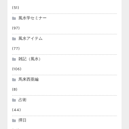
(51)
風水学セミナー
(97)
風水アイテム
(77)
雑記（風水）
(106)
馬来西亜編
(8)
占術
(44)
擇日