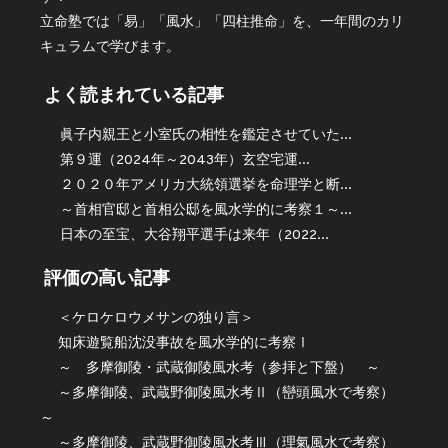
立命塾では「易」「風水」「四柱推命」を、一年間のカリ
キュラムで学びます。
よく読まれている記事
眞子内親王と小室氏の相性を鑑定させていた...
第９運（2024年～2043年）玄空宅運...
２０２０年アメリカ大統領選挙を命理学と断...
～首相官邸と首相公邸を風水学的に考察１～...
日本の至宝、大谷翔平選手は来年（2022...
評価の高い記事
＜ケロケロウメサンの独り言＞
知床遊覧船沈没事故を風水学的に考察Ⅰ
～ 多摩御陵・武蔵御陵風水考（参拝と下盤） ～
～多摩御陵、武蔵野御陵風水考Ⅱ（巒頭風水で考察）
～
～多摩御陵、武蔵野御陵風水考Ⅲ（理氣風水で考察）