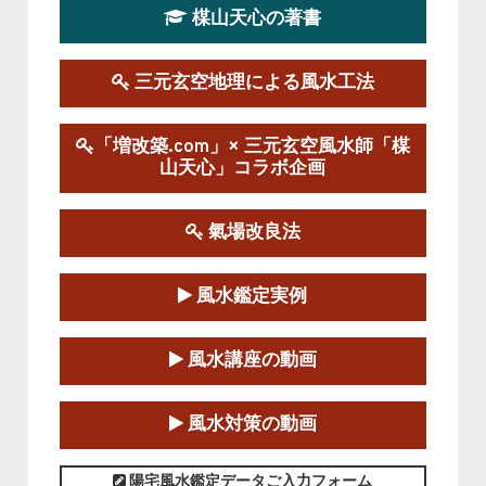
楳山天心の著書
第１９期立命塾実践的風水学講座
2025-09-13～2026-03-01
この講座の募集は終了しました。
三元玄空地理による風水工法
陰宅三元玄空風水講座
「増改築.com」× 三元玄空風水師「楳
2025-06-07～2025-06-08
山天心」コラボ企画
この講座の募集は終了しました。
氣場改良法
第１８期立命塾『実践的易学講座』
2025-06-21～2025-08-24
風水鑑定実例
この講座の募集は終了しました。
第１８期立命塾「実践的四柱立命学（四
風水講座の動画
柱推命学）講座」
2025-01-11～2025-05-11
風水対策の動画
この講座の募集は終了しました。
陽宅風水鑑定データご入力フォーム