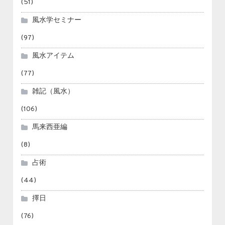
(51)
風水学セミナー
(97)
風水アイテム
(77)
雑記（風水）
(106)
馬来西亜編
(8)
占術
(44)
擇日
(76)