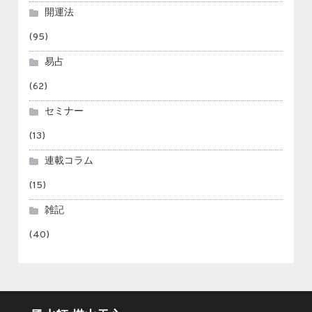
開運法
(95)
易占
(62)
セミナー
(13)
連載コラム
(15)
雑記
(40)