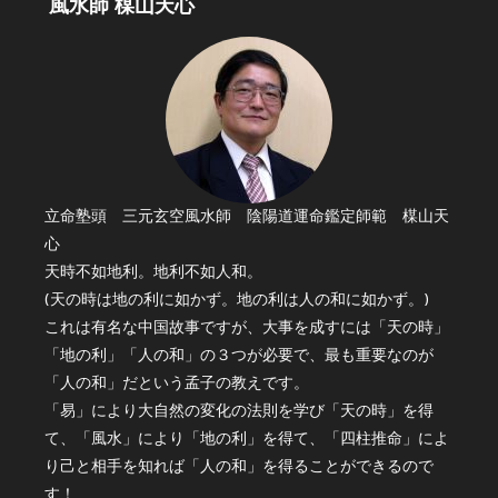
風水師 楳山天心
立命塾頭 三元玄空風水師 陰陽道運命鑑定師範 楳山天
心
天時不如地利。地利不如人和。
(天の時は地の利に如かず。地の利は人の和に如かず。)
これは有名な中国故事ですが、大事を成すには「天の時」
「地の利」「人の和」の３つが必要で、最も重要なのが
「人の和」だという孟子の教えです。
「易」により大自然の変化の法則を学び「天の時」を得
て、「風水」により「地の利」を得て、「四柱推命」によ
り己と相手を知れば「人の和」を得ることができるので
す！