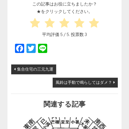
この記事はお役に立ちましたか？
★をクリックしてください。
平均評価
5
/ 5. 投票数
3
Facebook
Twitter
Line
投稿ナビゲーション
集合住宅の三元九運
風鈴は手動で鳴らしてはダメ？
関連する記事