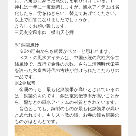
に、八角形に象った風受けを取り付けている。）
神札は一年に一度新調しますが、風水アイテムは劣
化したら、労をねぎらい、替えてあげてください。
以上で回答になりましたでしょうか。
よろしくお願い致します。
三元玄空風水師 楳山天心拝
※1銅製風鈴
※2の理由からも銅製がベターと思われます。
ベストの風水アイテムは、中国伝統の六柱六帝古
銭風鈴で、五行で金性の六数、さらに清朝時代栄華
を誇った六皇帝時代の古銭が付けられたこだわりの
一品です。
※2金属音
金属のうち、最も化煞効果が高いとされているの
は、銅製のものです。銅は電気伝導率が高いことか
ら、龍などの風水アイテムの材質とされています。
音色としても、銅製のものが最も化煞効果が高い
と思われます。キリスト教の鐘、お寺の鐘も銅製の
ものがほとんどです。