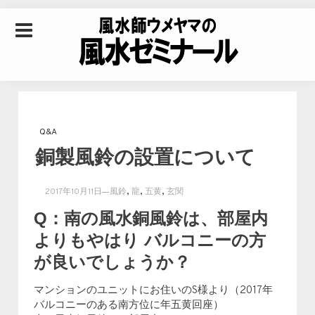
Skip to content
風水師ウメヤマの風
水ゼミナール｜風水
Q&A
銅製風鈴の設置について
学・四柱推命学・易
,
,
,
2017年10月11日
風鈴
龍
五黄
玄関
学を合わせた立命講
Q：南の風水銅風鈴は、部屋内
よりもやはり バルコニーの方
座
が良いでしょうか？
マンションのユニットにお住いのS様より（2017年
バルコニーのある南方位に年五黄回座）