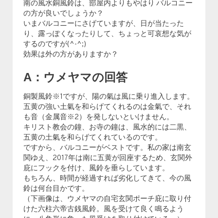
南の風水銅風鈴は、部屋内よりもやはり バルコニー
の方が良いでしょうか？
いまバルコニーにさげていますが、日が当たった
り、露っぽくなったりして、ちょっと可哀想な気が
するのですが(^-^;)
効果は外の方がありますか？
A：ウメヤマの回答
銅製風鈴※1ですが、陽の氣は風に乗り進入します。
五黄の強い土氣を和らげてくれるのは金氣で、それ
も音（金属音※2）を発しないといけません。
キリスト教会の鐘、お寺の鐘は、風水的には二黒、
五黄の土氣を和らげてくれているのです。
ですから、バルコニーがベストです。私の家は南玄
関ゆえ、2017年は南に五黄が回座するため、玄関外
庇にフックを付け、風鈴を垂らしています。
もちろん、時間が経過すれば劣化してきて、今の風
鈴は何台目かです。
（下画像は、ウメヤマの自宅玄関ポーチ庇に取り付
けた六柱六帝古銭風鈴。風を受けて良く鳴るよう