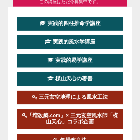
この講座はただ今募集中です。
第１９期立命塾『実践的易学講座』
実践的四柱推命学講座
2026-08-22～2026-10-25
この講座はただ今募集中です。
実践的風水学講座
第19期立命塾実践的四柱推命学講座
2026-03-20～2026-07-19
実践的易学講座
この講座の募集は終了しました。
楳山天心の著書
第１９期立命塾実践的風水学講座
2025-09-13～2026-03-01
この講座の募集は終了しました。
三元玄空地理による風水工法
陰宅三元玄空風水講座
「増改築.com」× 三元玄空風水師「楳
2025-06-07～2025-06-08
山天心」コラボ企画
この講座の募集は終了しました。