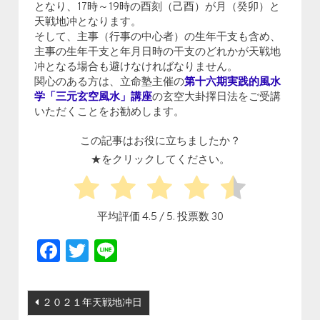
となり、17時～19時の酉刻（己酉）が月（癸卯）と
天戦地冲となります。
そして、主事（行事の中心者）の生年干支も含め、
主事の生年干支と年月日時の干支のどれかが天戦地
冲となる場合も避けなければなりません。
関心のある方は、立命塾主催の
第十六期実践的風水
学「三元玄空風水」講座
の玄空大卦擇日法をご受講
いただくことをお勧めします。
この記事はお役に立ちましたか？
★をクリックしてください。
平均評価
4.5
/ 5. 投票数
30
Facebook
Twitter
Line
投稿ナビゲーション
２０２１年天戦地冲日