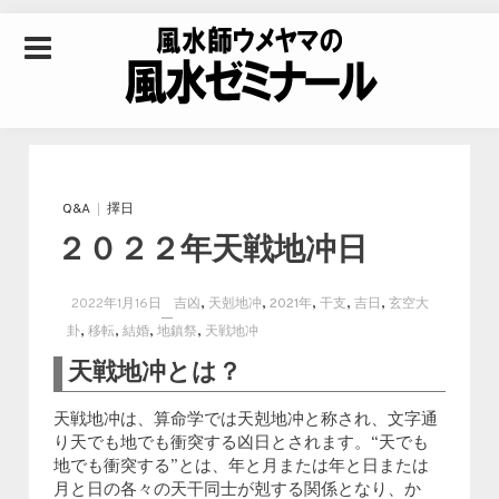
Skip to content
風水師ウメヤマの風
水ゼミナール｜風水
Q&A
擇日
２０２２年天戦地冲日
学・四柱推命学・易
,
,
,
,
,
2022年1月16日
吉凶
天剋地冲
2021年
干支
吉日
玄空大
学を合わせた立命講
,
,
,
,
卦
移転
結婚
地鎮祭
天戦地冲
天戦地冲とは？
座
天戦地冲は、算命学では天剋地冲と称され、文字通
り天でも地でも衝突する凶日とされます。“天でも
地でも衝突する”とは、年と月または年と日または
月と日の各々の天干同士が剋する関係となり、か