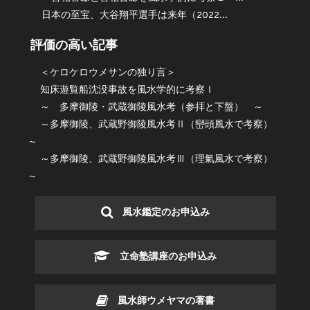
日本の至宝、大谷翔平選手は来年（2022...
評価の高い記事
＜ケロケロウメサンの独り言＞
知床遊覧船沈没事故を風水学的に考察Ⅰ
～ 多摩御陵・武蔵御陵風水考（参拝と下盤） ～
～多摩御陵、武蔵野御陵風水考Ⅱ（巒頭風水で考察）
～
～多摩御陵、武蔵野御陵風水考Ⅲ（理氣風水で考察）
～
風水鑑定のお申込み
立命塾講座のお申込み
風水師ウメヤマの著書