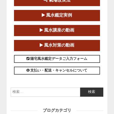
氣場改良法
第１８期立命塾『実践的易学講座』
2025-06-21～2025-08-24
風水鑑定実例
この講座の募集は終了しました。
第１８期立命塾「実践的四柱立命学（四
風水講座の動画
柱推命学）講座」
2025-01-11～2025-05-11
風水対策の動画
この講座の募集は終了しました。
陽宅風水鑑定データご入力フォーム
支払い・配送・キャンセルについて
検索:
ブログカテゴリ