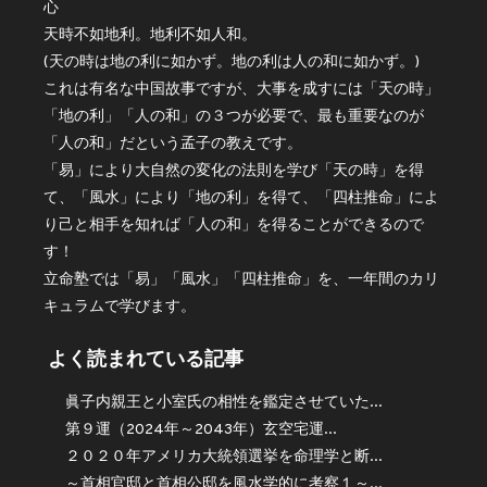
心
天時不如地利。地利不如人和。
(天の時は地の利に如かず。地の利は人の和に如かず。)
これは有名な中国故事ですが、大事を成すには「天の時」
「地の利」「人の和」の３つが必要で、最も重要なのが
「人の和」だという孟子の教えです。
「易」により大自然の変化の法則を学び「天の時」を得
て、「風水」により「地の利」を得て、「四柱推命」によ
り己と相手を知れば「人の和」を得ることができるので
す！
立命塾では「易」「風水」「四柱推命」を、一年間のカリ
キュラムで学びます。
よく読まれている記事
眞子内親王と小室氏の相性を鑑定させていた...
第９運（2024年～2043年）玄空宅運...
２０２０年アメリカ大統領選挙を命理学と断...
～首相官邸と首相公邸を風水学的に考察１～...