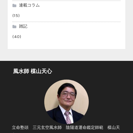
連載コラム
(15)
雑記
(40)
風水師 楳山天心
立命塾頭 三元玄空風水師 陰陽道運命鑑定師範 楳山天