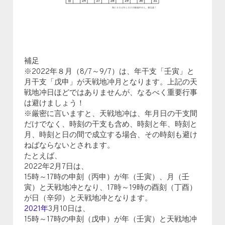
補足
※2022年８月（8/7～9/7）は、年干支「壬寅」と
月干支「戊申」が天戦地冲月となります。上記の天
戦地冲日ほどではありませんが、なるべく重要行事
は避けましょう！
※厳密に言いますと、天戦地冲は、年月日の干支間
だけでなく、時刻の干支も含め、時刻と年、時刻と
月、時刻と日の間で成立する場合、その時刻も避け
ねばならないとされます。
たとえば、
2022年2月7日は、
15時～17時の申刻（丙申）が年（壬寅）、月（壬
寅）と天戦地冲となり、17時～19時の酉刻（丁酉）
が日（辛卯）と天戦地冲となります。
2021年
3月10日は、
15時～17時の申刻（戊申）が年（壬寅）と天戦地冲