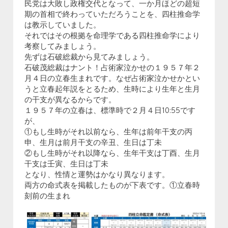
民党は大敗し政権交代となって、一か月ほどの超短
期の首相で終わっていただろうことを、四柱推命学
は教示していました。
それではその根拠を命理学である四柱推命学により
考察してみましょう。
先ずは石破総裁から見てみましょう。
石破茂総裁はナント！占術家泣かせの１９５７年２
月４日の立春生まれです。なぜ占術家泣かせかとい
うと立春起年説をとるため、生時により生年と生月
の干支が異なるからです。
１９５７年の立春は、標準時で２月４日10:55です
が、
①もし生時がそれ以前なら、生年は前年干支の丙
申、生月は前月干支の辛丑、生日は丁未
②もし生時がそれ以降なら、生年干支は丁酉、生月
干支は壬寅、生日は丁未
となり、性情と運勢はかなり異なります。
両方の命式表を掲載したものが下表です。①立春時
刻前の生まれ