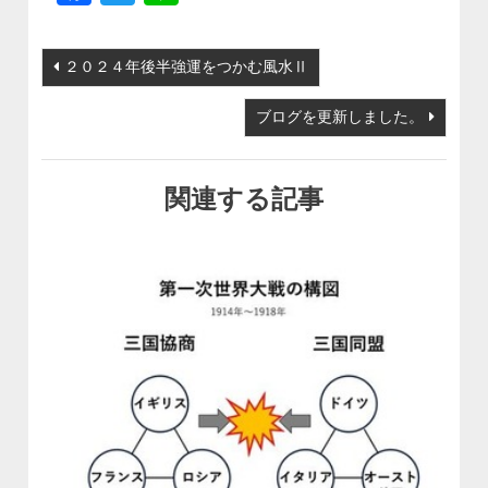
投稿ナビゲーション
２０２４年後半強運をつかむ風水Ⅱ
ブログを更新しました。
関連する記事