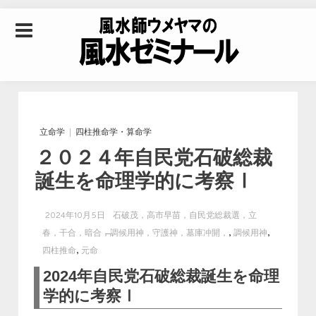
Skip to content
風水師ウメヤマの風
水ゼミナール｜風水
立命学
四柱推命学・算命学
２０２４年自民党石破総裁
学・四柱推命学・易
誕生を命理学的に考察Ⅰ
学を合わせた立命講
2024年10月5日
石破茂，高市早苗，自民党総裁選，立
,
,
春，干合，暗合，調候用神，守護神，墓庫冲開，
調候用神
座
,
四柱推命
元命
2024年自民党石破総裁誕生を命理
学的に考察Ⅰ