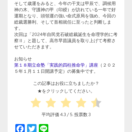
そして歳運をみると、今年の干支は甲辰で、調候用
神の木、守護神の甲（印綬）が訪れている一年で好
運期となり、頭領運の強い命式原局を強め、今回の
総裁選勝利、そして首相就任に至ったと判断しま
す。
次回は「2024年自民党石破総裁誕生を命理学的に考
察Ⅱ」と題して、高市早苗議員を取り上げて考察さ
せていただきます。
お知らせ
第１８期立命塾「実践的四柱推命学」講座
（２０２
５年１月１１日開講予定）の募集中です。
この記事はお役に立ちましたか？
★をクリックしてください。
平均評価
4.3
/ 5. 投票数
3
Facebook
Twitter
Line