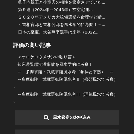
眞子内親王と小室氏の相性を鑑定させていた...
第９運（2024年～2043年）玄空宅運...
２０２０年アメリカ大統領選挙を命理学と断...
～首相官邸と首相公邸を風水学的に考察１～...
日本の至宝、大谷翔平選手は来年（2022...
評価の高い記事
＜ケロケロウメサンの独り言＞
知床遊覧船沈没事故を風水学的に考察Ⅰ
～ 多摩御陵・武蔵御陵風水考（参拝と下盤） ～
～多摩御陵、武蔵野御陵風水考Ⅱ（巒頭風水で考察）
～
～多摩御陵、武蔵野御陵風水考Ⅲ（理氣風水で考察）
～
風水鑑定のお申込み