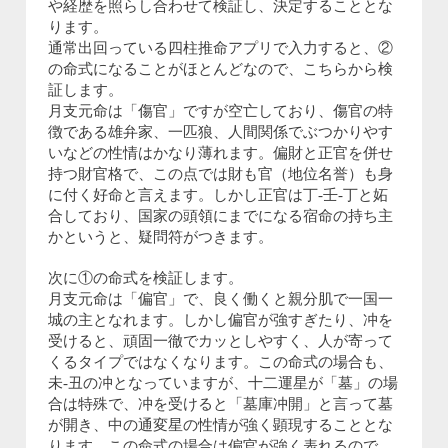
や経歴を照らし合わせて検証し、決定することとな
ります。
通常出回っている四柱推命アプリで入力すると、②
の命式になることがほとんどなので、こちらから検
証します。
月支元命は「傷官」ですが空亡しており、傷官の特
徴である雄弁家、一匹狼、人間関係でぶつかりやす
いなどの性情はかなり薄れます。偏財と正官を併せ
持つ財官格で、この点では財も官（地位名誉）も身
に付く好命と言えます。しかし正官は丁‐壬‐丁と妬
合しており、国家の頭領にまでになる宿命の持ち主
かというと、疑問符がつきます。
次に①の命式を検証します。
月支元命は「偏官」で、良く働くと親分肌で一国一
城の主となれます。しかし偏官が強すぎたり、冲を
受けると、頑固一徹でカッとしやすく、人が寄って
くるタイプではなくなります。この命式の場合も、
未‐丑の冲となっていますが、十二運星が「墓」の場
合は特殊で、冲を受けると「墓庫冲開」と言って墓
が開き、中の通変星の性情が強く顕現することとな
ります。この命式の場合は偏官が強く表れるので