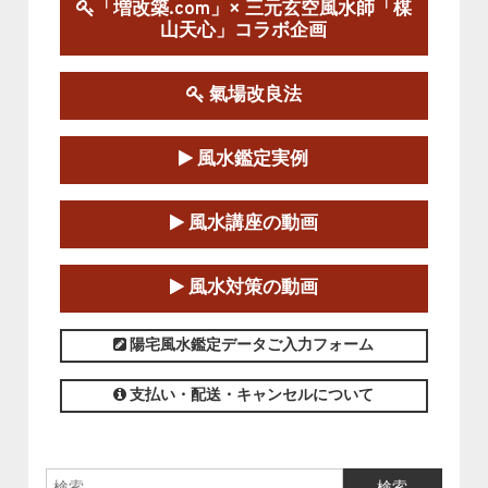
陰宅三元玄空風水講座
「増改築.com」× 三元玄空風水師「楳
2025-06-07～2025-06-08
山天心」コラボ企画
この講座の募集は終了しました。
氣場改良法
第１８期立命塾『実践的易学講座』
2025-06-21～2025-08-24
風水鑑定実例
この講座の募集は終了しました。
第１８期立命塾「実践的四柱立命学（四
風水講座の動画
柱推命学）講座」
2025-01-11～2025-05-11
風水対策の動画
この講座の募集は終了しました。
陽宅風水鑑定データご入力フォーム
支払い・配送・キャンセルについて
検索: