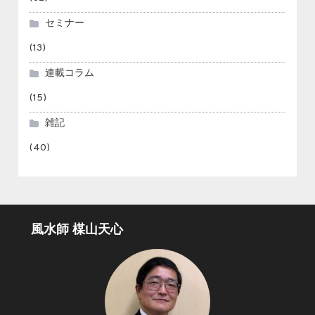
セミナー
(13)
連載コラム
(15)
雑記
(40)
風水師 楳山天心