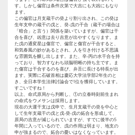
す。しかし偏官は条件次第で大吉にも大凶にもなり
ます。
この偏官は月支蔵干の癸より割り出され、この癸は
生年支申の蔵干の戊と、癸‐戊の干合（蔵干の場合は
「暗合」と言う）関係を築いていますが、偏官は干
合を喜び、凶意は去り吉意が出やすくなります。ま
た戊の通変星は傷官で、偏官と傷官が干合すると、
和気春風の妙があるとされ、人を引き付ける不思議
な雰囲気を醸し出します。また、辛‐丙の水干合を持
っており、智力すなわち頭脳明晰の持ち主です。ま
た傷官は干合するのを喜び、弁舌に長ける特長が出
ます。実際に石破首相は慶応大学法学部2年生のと
き、全日本学生法律討論会で1位を獲得しています。
すごいですね！
以上、命式原局から判断し、①の立春時刻前生まれ
の命式をウメサンは採用します。
現在の大運干支は戊申で、生月支蔵干の癸を中心と
して生年支蔵干の戊と戊‐癸‐戊の妬合を形成して、
原局の吉意が減じられていますが、すでに後半の5
年間に入っているので、戊の作用は弱まり、地支の
申が強まるので、妬合の憂いはなくなっています。