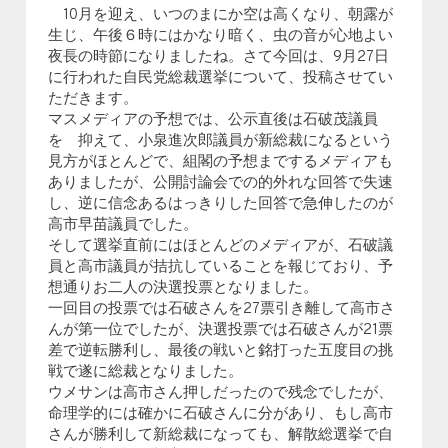
10月を迎え、いつのまにか空は高くなり、朝露が
生じ、午後６時にはかなり暗く、虫の音が心地よい
夜長の時節になりましたね。さて今回は、9月27日
に行われた自民党総裁選挙について、投稿させてい
ただきます。
マスメディアの予想では、公示直後は石破茂議員
を 抑えて、小泉進次郎議員が新総裁になるという
見方がほとんどで、組閣の予想までするメディアも
ありましたが、公開討論会での的外れな回答で失速
し、逆に信念あるはっきりした回答で急伸したのが
高市早苗議員でした。
そして選挙直前にはほとんどのメディアが、石破議
員と高市議員が拮抗していることを報じており、予
想通りお二人の決選投票となりました。
一回目の投票では石破さんを27票引き離して高市さ
んが第一位でしたが、決選投票では石破さんが21票
差で逆転勝利し、最後の戦いと銘打った五度目の挑
戦で遂に総裁となりました。
ウメサンは高市さん押しだったので残念でしたが、
命理学的には確かに石破さんに分があり、もし高市
さんが勝利して新総裁になっても、解散総選挙で自