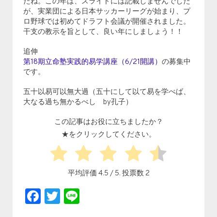
たね。この年は、スライドには記載しませんでした
が、実業団による日本サッカーリーグが始まり、プ
ロ野球では初めてドラフト会議が開催されました。
干支の教示を旨として、良い年にしましょう！！
追伸
第18期立命塾実践的易学講座（6/21開講）
の募集中
です。
五十以易可以無大過（五十にして以て易を学べば、
大なる過ち無かるべし by孔子）
この記事はお役に立ちましたか？
★をクリックしてください。
平均評価
4.5
/ 5. 投票数
2
Facebook
Twitter
Line