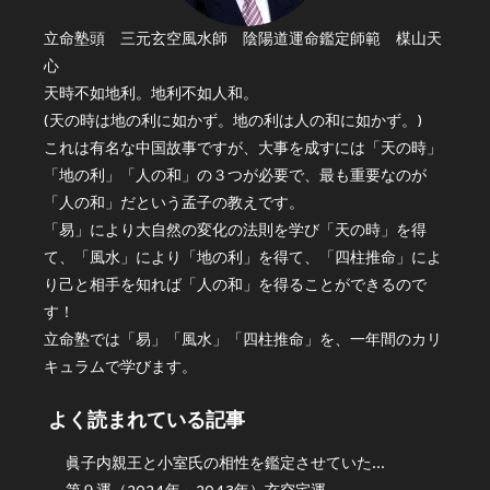
立命塾頭 三元玄空風水師 陰陽道運命鑑定師範 楳山天
心
天時不如地利。地利不如人和。
(天の時は地の利に如かず。地の利は人の和に如かず。)
これは有名な中国故事ですが、大事を成すには「天の時」
「地の利」「人の和」の３つが必要で、最も重要なのが
「人の和」だという孟子の教えです。
「易」により大自然の変化の法則を学び「天の時」を得
て、「風水」により「地の利」を得て、「四柱推命」によ
り己と相手を知れば「人の和」を得ることができるので
す！
立命塾では「易」「風水」「四柱推命」を、一年間のカリ
キュラムで学びます。
よく読まれている記事
眞子内親王と小室氏の相性を鑑定させていた...