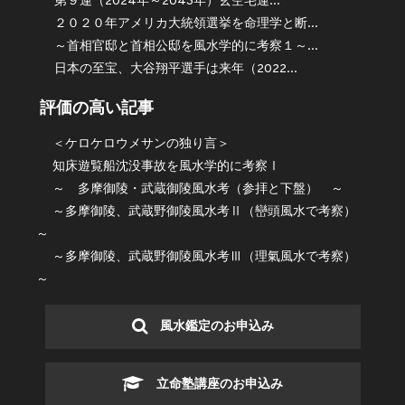
第９運（2024年～2043年）玄空宅運...
２０２０年アメリカ大統領選挙を命理学と断...
～首相官邸と首相公邸を風水学的に考察１～...
日本の至宝、大谷翔平選手は来年（2022...
評価の高い記事
＜ケロケロウメサンの独り言＞
知床遊覧船沈没事故を風水学的に考察Ⅰ
～ 多摩御陵・武蔵御陵風水考（参拝と下盤） ～
～多摩御陵、武蔵野御陵風水考Ⅱ（巒頭風水で考察）
～
～多摩御陵、武蔵野御陵風水考Ⅲ（理氣風水で考察）
～
風水鑑定のお申込み
立命塾講座のお申込み