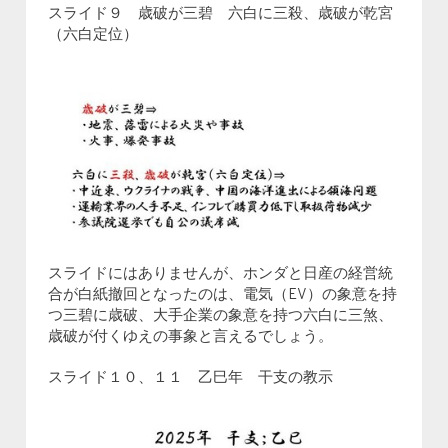
スライド９ 歳破が三碧 六白に三殺、歳破が乾宮
（六白定位）
スライドにはありませんが、ホンダと日産の経営統
合が白紙撤回となったのは、電気（EV）の象意を持
つ三碧に歳破、大手企業の象意を持つ六白に三煞、
歳破が付くゆえの事象と言えるでしょう。
スライド１０、１１ 乙巳年 干支の教示