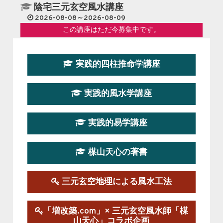
陰宅三元玄空風水講座
2026-08-08～2026-08-09
この講座はただ今募集中です。
第１９期立命塾『実践的易学講座』
実践的四柱推命学講座
2026-08-22～2026-10-25
この講座はただ今募集中です。
実践的風水学講座
第19期立命塾実践的四柱推命学講座
2026-03-20～2026-07-19
実践的易学講座
この講座の募集は終了しました。
楳山天心の著書
第１９期立命塾実践的風水学講座
2025-09-13～2026-03-01
この講座の募集は終了しました。
三元玄空地理による風水工法
陰宅三元玄空風水講座
「増改築.com」× 三元玄空風水師「楳
2025-06-07～2025-06-08
山天心」コラボ企画