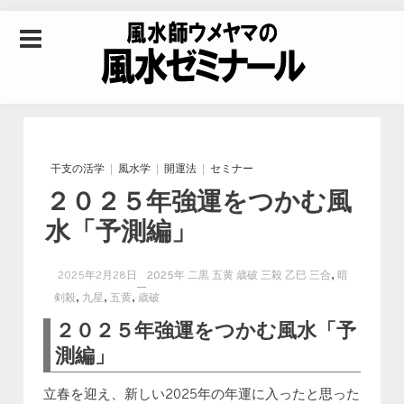
Skip to content
風水師ウメヤマの風
水ゼミナール｜風水
干支の活学
風水学
開運法
セミナー
２０２５年強運をつかむ風
学・四柱推命学・易
水「予測編」
学を合わせた立命講
,
2025年2月28日
2025年 二黒 五黄 歳破 三殺 乙巳 三合
暗
,
,
,
剣殺
九星
五黄
歳破
座
２０２５年強運をつかむ風水「予
測編」
立春を迎え、新しい2025年の年運に入ったと思った