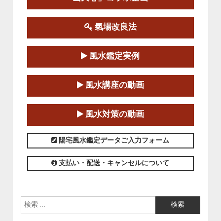
この講座の募集は終了しました。
氣場改良法
第１８期立命塾『実践的易学講座』
2025-06-21～2025-08-24
風水鑑定実例
この講座の募集は終了しました。
第１８期立命塾「実践的四柱立命学（四
風水講座の動画
柱推命学）講座」
2025-01-11～2025-05-11
風水対策の動画
この講座の募集は終了しました。
陽宅風水鑑定データご入力フォーム
支払い・配送・キャンセルについて
検索: