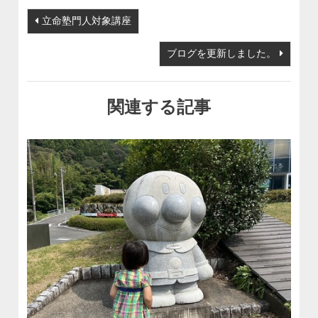
投稿ナビゲーション
立命塾門人対象講座
ブログを更新しました。
関連する記事