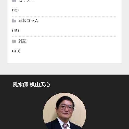
セミナー
(13)
連載コラム
(15)
雑記
(40)
風水師 楳山天心