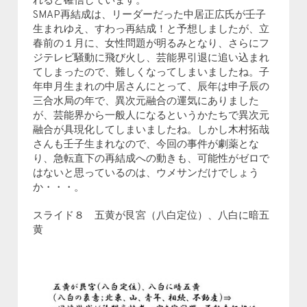
れると確信しています。
SMAP再結成は、リーダーだった中居正広氏が壬子
生まれゆえ、すわっ再結成！と予想しましたが、立
春前の１月に、女性問題が明るみとなり、さらにフ
ジテレビ騒動に飛び火し、芸能界引退に追い込まれ
てしまったので、難しくなってしまいましたね。子
年申月生まれの中居さんにとって、辰年は申子辰の
三合水局の年で、異次元融合の運気にありました
が、芸能界から一般人になるというかたちで異次元
融合が具現化してしまいましたね。しかし木村拓哉
さんも壬子生まれなので、今回の事件が劇薬とな
り、急転直下の再結成への動きも、可能性がゼロで
はないと思っているのは、ウメサンだけでしょう
か・・・。
スライド８ 五黄が艮宮（八白定位）、八白に暗五
黄