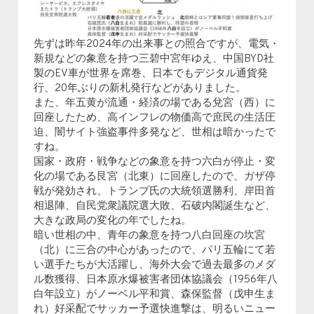
先ずは昨年2024年の出来事との照合ですが、電気・
新規などの象意を持つ三碧中宮年ゆえ、中国BYD社
製のEV車が世界を席巻、日本でもデジタル通貨発
行、20年ぶりの新札発行などがありました。
また、年五黄が流通・経済の場である兌宮（西）に
回座したため、高インフレの物価高で庶民の生活圧
迫、闇サイト強盗事件多発など、世相は暗かったで
すね。
国家・政府・戦争などの象意を持つ六白が停止・変
化の場である艮宮（北東）に回座したので、ガザ停
戦が発効され、トランプ氏の大統領選勝利、岸田首
相退陣、自民党衆議院選大敗、石破内閣誕生など、
大きな政局の変化の年でしたね。
暗い世相の中、青年の象意を持つ八白回座の坎宮
（北）に三合の中心があったので、パリ五輪にて若
い選手たちが大活躍し、海外大会で過去最多のメダ
ル数獲得、日本原水爆被害者団体協議会（1956年八
白年設立）がノーベル平和賞、森保監督（戊申生ま
れ）好采配でサッカー予選快進撃は、明るいニュー