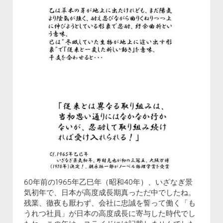
60年前の1965年乙巳年（昭和40年）、いざなぎ景
気初年で、日本が高度成長期真っただ中でしたね。
残業、徹夜も厭わず、会社に忠誠を誓って働く「も
うれつ社員」が日本の高度成長に寄与した時代でし