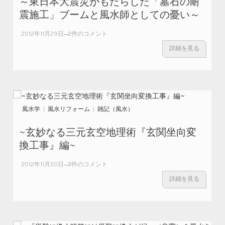
～東日本大震災がもたらした「墓石の耐
震施工」ブームと風水師としての憂い～
～東日本大
2012年11月29日
2件のコメント
震災がもた
詳細を見る
らした「墓
石の耐震施
工」ブーム
と風水師と
しての憂い
～ への
風水学
風水リフォーム
雑記（風水）
~玄妙なる三元玄空地理術『玄関坐向変
換工事』編~
~玄妙なる三
2012年11月20日
3件のコメント
元玄空地理
詳細を見る
術『玄関坐
向変換工
事』編~ への