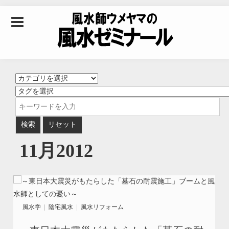
Skip to content
風水師ウメヤマの風
水ゼミナール｜風水
学・四柱推命学・易
11月2012
学を合わせた立命講
座
風水学
陰宅風水
風水リフォーム