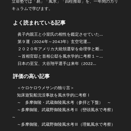
立命塾では「易」「風水」「四柱推命」を、一年間のカリ
キュラムで学びます。
よく読まれている記事
眞子内親王と小室氏の相性を鑑定させていた...
第９運（2024年～2043年）玄空宅運...
２０２０年アメリカ大統領選挙を命理学と断...
～首相官邸と首相公邸を風水学的に考察１～...
日本の至宝、大谷翔平選手は来年（2022...
評価の高い記事
＜ケロケロウメサンの独り言＞
知床遊覧船沈没事故を風水学的に考察Ⅰ
～ 多摩御陵・武蔵御陵風水考（参拝と下盤） ～
～多摩御陵、武蔵野御陵風水考Ⅱ（巒頭風水で考察）
～
～多摩御陵、武蔵野御陵風水考Ⅲ（理氣風水で考察）