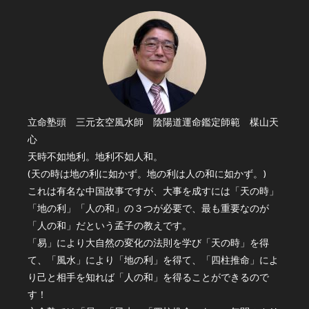
立命塾頭 三元玄空風水師 陰陽道運命鑑定師範 楳山天
心
天時不如地利。地利不如人和。
(天の時は地の利に如かず。地の利は人の和に如かず。)
これは有名な中国故事ですが、大事を成すには「天の時」
「地の利」「人の和」の３つが必要で、最も重要なのが
「人の和」だという孟子の教えです。
「易」により大自然の変化の法則を学び「天の時」を得
て、「風水」により「地の利」を得て、「四柱推命」によ
り己と相手を知れば「人の和」を得ることができるので
す！