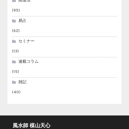
開運法
(95)
易占
(62)
セミナー
(13)
連載コラム
(15)
雑記
(40)
風水師 楳山天心