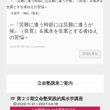
立命学
雑記（風水）
～『災難に逢う時節には災難に逢うが
候』（良寛）＆風水を生業とする者ゆえ
の苦悩～
on
2012年11月9日
Comment
～
詳細を見る
『災
難に
逢う
時節
には
災難
立命塾講座ご案内
に逢
うが
候』
第２０期立命塾実践的風水学講座
（良
2026-11-21～2027-04-18
寛）