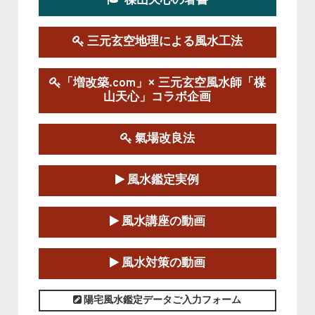
楳山天心の著書
第１９期立命塾実践的風水学講座
2025-09-13～2026-03-01
この講座の募集は終了しました。
三元玄空地理による風水工法
陰宅三元玄空風水講座
「増改築.com」× 三元玄空風水師「楳
2025-06-07～2025-06-08
山天心」コラボ企画
この講座の募集は終了しました。
氣場改良法
第１８期立命塾『実践的易学講座』
2025-06-21～2025-08-24
風水鑑定実例
この講座の募集は終了しました。
第１８期立命塾「実践的四柱立命学（四
風水講座の動画
柱推命学）講座」
2025-01-11～2025-05-11
風水対策の動画
この講座の募集は終了しました。
陽宅風水鑑定データご入力フォーム