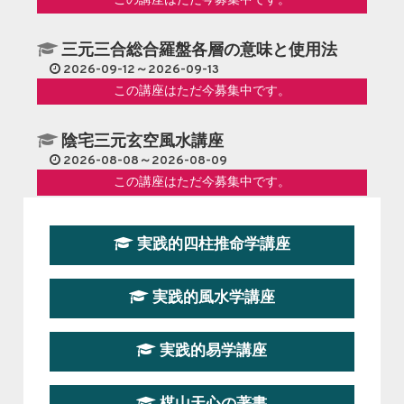
この講座はただ今募集中です。
＆風
水を
三元三合総合羅盤各層の意味と使用法
生業
とす
2026-09-12～2026-09-13
る者
この講座はただ今募集中です。
ゆえ
の苦
陰宅三元玄空風水講座
悩～
2026-08-08～2026-08-09
この講座はただ今募集中です。
第１９期立命塾『実践的易学講座』
実践的四柱推命学講座
2026-08-22～2026-10-25
この講座はただ今募集中です。
実践的風水学講座
第19期立命塾実践的四柱推命学講座
2026-03-20～2026-07-19
実践的易学講座
この講座の募集は終了しました。