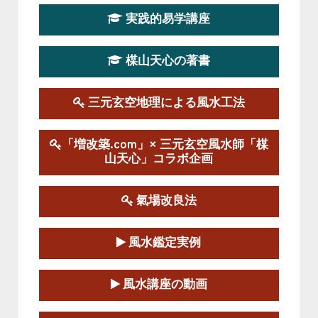
2026-03-20～2026-07-19
実践的易学講座
この講座の募集は終了しました。
楳山天心の著書
第１９期立命塾実践的風水学講座
2025-09-13～2026-03-01
この講座の募集は終了しました。
三元玄空地理による風水工法
陰宅三元玄空風水講座
「増改築.com」× 三元玄空風水師「楳
2025-06-07～2025-06-08
山天心」コラボ企画
この講座の募集は終了しました。
氣場改良法
第１８期立命塾『実践的易学講座』
2025-06-21～2025-08-24
風水鑑定実例
この講座の募集は終了しました。
第１８期立命塾「実践的四柱立命学（四
風水講座の動画
柱推命学）講座」
2025-01-11～2025-05-11