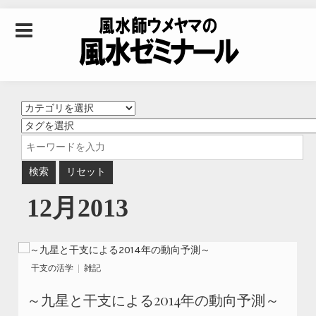
Skip to content
風水師ウメヤマの風
水ゼミナール｜風水
学・四柱推命学・易
12月2013
学を合わせた立命講
座
干支の活学
雑記
～九星と干支による2014年の動向予測～