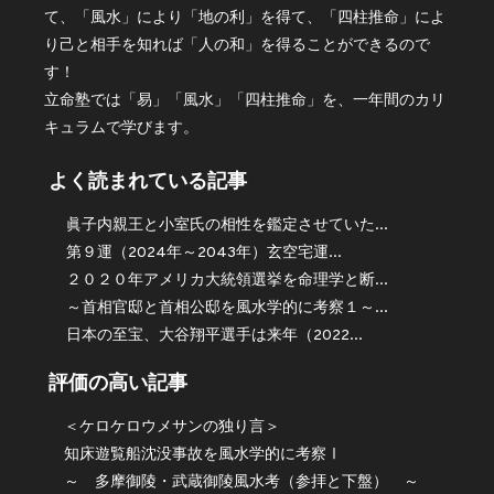
て、「風水」により「地の利」を得て、「四柱推命」によ
り己と相手を知れば「人の和」を得ることができるので
す！
立命塾では「易」「風水」「四柱推命」を、一年間のカリ
キュラムで学びます。
よく読まれている記事
眞子内親王と小室氏の相性を鑑定させていた...
第９運（2024年～2043年）玄空宅運...
２０２０年アメリカ大統領選挙を命理学と断...
～首相官邸と首相公邸を風水学的に考察１～...
日本の至宝、大谷翔平選手は来年（2022...
評価の高い記事
＜ケロケロウメサンの独り言＞
知床遊覧船沈没事故を風水学的に考察Ⅰ
～ 多摩御陵・武蔵御陵風水考（参拝と下盤） ～