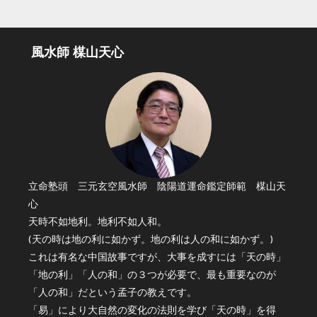
風水師 楳山天心
立命塾頭 三元玄空風水師 陰陽道運命鑑定師範 楳山天
心
天時不如地利。地利不如人和。
(天の時は地の利に如かず。地の利は人の和に如かず。)
これは有名な中国故事ですが、大事を成すには「天の時」
「地の利」「人の和」の３つが必要で、最も重要なのが
「人の和」だという孟子の教えです。
「易」により大自然の変化の法則を学び「天の時」を得