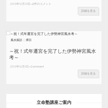
～九星と干
2013年12月31日
2件のコメント
支による
詳細を見る
2014年の動
向予測～ へ
の
風水探訪
擇日
～祝！式年遷宮を完了した伊勢神宮風水
考～
on
2013年12月1日
Comment
～
詳細を見る
祝！
式年
遷宮
を完
了し
た伊
立命塾講座ご案内
勢神