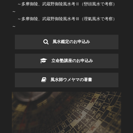
～多摩御陵、武蔵野御陵風水考Ⅱ（巒頭風水で考察）
～
～多摩御陵、武蔵野御陵風水考Ⅲ（理氣風水で考察）
～
風水鑑定のお申込み
立命塾講座のお申込み
風水師ウメヤマの著書